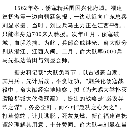
1562年冬，倭寇精兵围困兴化府城。福建
巡抚游震一边向朝廷急报，一边就近向广东总兵
刘显求援。当时，刘显兵马主力正在江西平乱，
只能率身边700来人驰援。次年正月，倭寇破
城，血腥杀掳。为此，兵部命戚继光、俞大猷分
别从浙江、江西入闽。二月，俞大猷率6000兵
马先抵达莆田与刘显会师。
据史料记载“大猷负奇节，以古贤豪自期。
其用兵，先计后战，不贪近功。”剿兴化倭寇战
役中，俞大猷经实地勘察，拟《为乞赐大举扑灭
袭陷郡城大伙倭寇疏》，提出的战略是“必设异
常之谋”，务必全歼，而不可“急功之心为之”，
打草惊蛇，让其逃脱，死灰复燃。新任福建巡抚
谭纶理解其用意，十分赞同。俞大猷与刘显在当