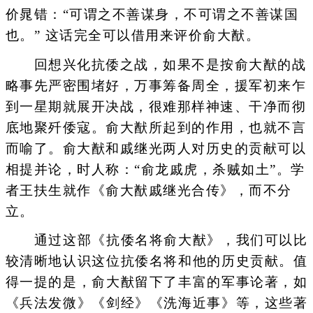
价晁错：“可谓之不善谋身，不可谓之不善谋国
也。” 这话完全可以借用来评价俞大猷。
回想兴化抗倭之战，如果不是按俞大猷的战
略事先严密围堵好，万事筹备周全，援军初来乍
到一星期就展开决战，很难那样神速、干净而彻
底地聚歼倭寇。俞大猷所起到的作用，也就不言
而喻了。俞大猷和戚继光两人对历史的贡献可以
相提并论，时人称：“俞龙戚虎，杀贼如土”。学
者王扶生就作《俞大猷戚继光合传》，而不分
立。
通过这部《抗倭名将俞大猷》，我们可以比
较清晰地认识这位抗倭名将和他的历史贡献。值
得一提的是，俞大猷留下了丰富的军事论著，如
《兵法发微》《剑经》《洗海近事》等，这些著