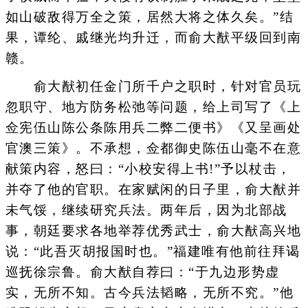
如山破敌得万全之策，居然大将之体久矣。”结
果，谭纶、戚继光均升迁，而俞大猷平级回到南
赣。
俞大猷初任金门所千户之职时，针对官员玩
忽职守、地方防务松弛等问题，给上司写了《上
佥宪伍山陈公条陈用兵二弊二便书》《又呈画处
官澳三策》。不承想，佥都御史陈伍山毫不在意
献策内容，怒曰：“小校安得上书!”予以杖击，
并夺了他的官职。在家赋闲的日子里，俞大猷并
未气馁，继续研究兵法。两年后，因为北部战
事，朝廷要求各地举荐优秀武士，俞大猷高兴地
说：“此吾灭胡报国时也。”福建唯有他前往拜谒
巡抚徐宗鲁。俞大猷自荐曰：“于九边形势虚
实，无所不知。古今兵法韬略，无所不究。”他