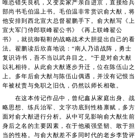
唯恐错失良机，又变卖家产亲自进京，直接给兵
部尚书毛伯温上书。毛伯温非常赏识俞大猷，将
他安排到西北宣大总督翟鹏手下。俞大猷写《上
宣大军门侍郎联峰翟公书》《再上联峰翟公
书》，就抗御鞑靼的战略战术大胆提出自己的看
法。翟鹏读后欣喜地说：“南人乃谙战阵，勇士
复识诗书，吾不当以武弁目之。”于是对俞大猷
以礼相待。从此俞大猷逐步升迁，位在陈伍山之
上。多年后俞大猷与陈伍山偶遇，并没有记恨当
年被杖责与免职之旧仇，仍然以师长相敬。
在这本传记作品中，曾纪鑫从家庭出身、战
略思想、练兵治军、文字功底到性格禀赋，多方
面对俞大猷进行分析。从中可见影响俞大猷生前
身后之名的主要因素，在于他顽强坚韧、敢于担
当的性格。与俞大猷差不多同时代的老乡李贽评