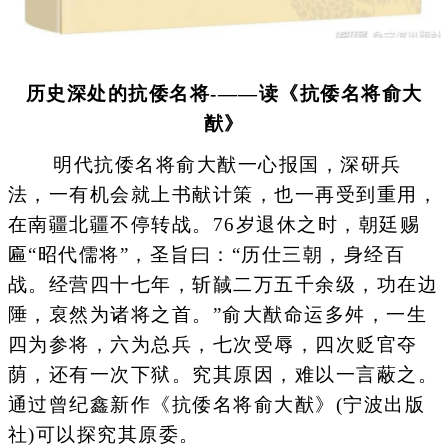
历史深处的抗倭名将-——读《抗倭名将俞大
猷》
明代抗倭名将俞大猷一心报国，深研兵
法，一有机会就上书献计策，也一再受到重用，
在南疆北疆不停转战。76岁退休之时，朝廷赐
匾“昭代儒将”，圣旨曰：“历仕三朝，身经百
战。经营四十七年，斩馘二万五千余级，功在边
陲，裒然为诸将之首。”俞大猷命运多舛，一生
四为参将，六为总兵，七次受辱，四次贬官夺
荫，还有一次下狱。究其原因，难以一言蔽之。
通过曾纪鑫新作《抗倭名将俞大猷》(宁波出版
社)可以探究其原委。