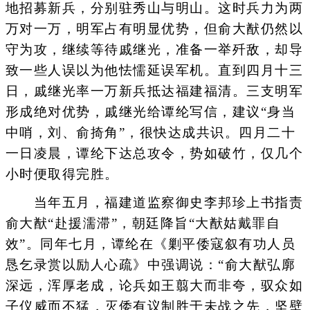
地招募新兵，分别驻秀山与明山。这时兵力为两
万对一万，明军占有明显优势，但俞大猷仍然以
守为攻，继续等待戚继光，准备一举歼敌，却导
致一些人误以为他怯懦延误军机。直到四月十三
日，戚继光率一万新兵抵达福建福清。三支明军
形成绝对优势，戚继光给谭纶写信，建议“身当
中哨，刘、俞掎角”，很快达成共识。四月二十
一日凌晨，谭纶下达总攻令，势如破竹，仅几个
小时便取得完胜。
当年五月，福建道监察御史李邦珍上书指责
俞大猷“赴援濡滞”，朝廷降旨“大猷姑戴罪自
效”。同年七月，谭纶在《剿平倭寇叙有功人员
恳乞录赏以励人心疏》中强调说：“俞大猷弘廓
深远，浑厚老成，论兵如王翦大而非夸，驭众如
子仪威而不猛，灭倭有议制胜于未战之先，坚壁