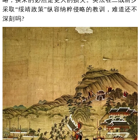
采取“绥靖政策”纵容纳粹侵略的教训，难道还不
深刻吗?