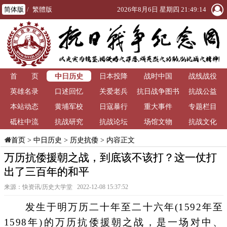
简体版
/
繁體版
2026年8月6日 星期四 21:49:15
中日历史
首 页
日本投降
战时中国
战线战役
英雄名录
口述回忆
关爱老兵
抗日战争图书
抗战公益
本站动态
黄埔军校
日寇暴行
重大事件
馆
专题栏目
砥柱中流
抗战研究
抗战论坛
场馆文物
抗战文化
>
中日历史
>
历史抗倭
> 内容正文
首页
万历抗倭援朝之战，到底该不该打？这一仗打
出了三百年的和平
来源：快资讯/历史大学堂 2022-12-08 15:37:52
发生于明万历二十年至二十六年(1592年至
1598年)的万历抗倭援朝之战，是一场对中、