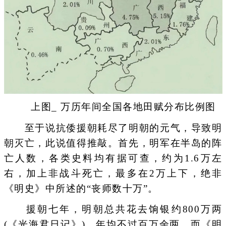
上图_ 万历年间全国各地田赋分布比例图
至于说抗倭援朝耗尽了明朝的元气，导致明
朝灭亡，此说值得推敲。首先，明军在半岛的阵
亡人数，各类史料均有据可查，约为1.6万左
右，加上非战斗死亡，最多在2万上下，绝非
《明史》中所述的“丧师数十万”。
援朝七年，明朝总共花去饷银约800万两
(《光海君日记》)，年均不过百万余两。而《明