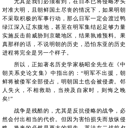
尤其是我们必须看到，在日本已将侵略矛头
对准大明，且朝鲜国土尽丧的情况下，如果明朝
不采取积极的军事行动，那么日军一定会渡过鸭
绿江深入辽东腹地，甚至在明军集结起足够力量
实施反击前威胁到京畿地区，结果孰难预料。果
真那样的话，不说明朝的历史，恐怕东亚的历史
进程将完全是另一个样子。
所以，正如著名历史学家杨昭全先生在《中
朝关系史论文集》中指出的：“明军不出援，朝
鲜将被倭军全部侵占，明朝国土也会被侵袭。邻
人失火，不相救助，当殃及自家时，则悔之晚
矣!”
战争是残酷的，尤其是反抗侵略的战争，必
然会付出相当的代价。但因为害怕损失而放纵侵
略，换来的必然是更大的损失。英法在二战前夕