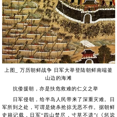
上图_ 万历朝鲜战争 日军大举登陆朝鲜南端釜
山边的海滩
抗倭援朝，亦是扶危救难的仁义之举
日军侵朝，给半岛人民带来了深重灾难。日
军所到之处，可谓是烧杀抢掠无恶不作。据朝鲜
史籍记载，日军“四山焚尽，寸草不遗”(《惩毖