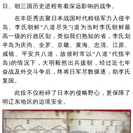
日、朝三国历史进程有着深远影响的战争。
在丰臣秀吉聚日本战国时代精锐军力入侵半
岛、李氏朝鲜“八道尽失”(道为当时李氏朝鲜最
高一级的行政区划，类似我们熟知的省，李氏划
半岛为庆尚、全罗、京畿、黄海、忠清、江原、
咸镜、平安共八道，故彼时常以“八道”代指半
岛)的情况下，大明毅然出兵援朝，经过近七年
奋战及外交斗争后，终将日军尽数驱逐，助李氏
复国。
此役不仅粉碎了日本的侵略野心，更保障了
明辽东地区的边境安全。