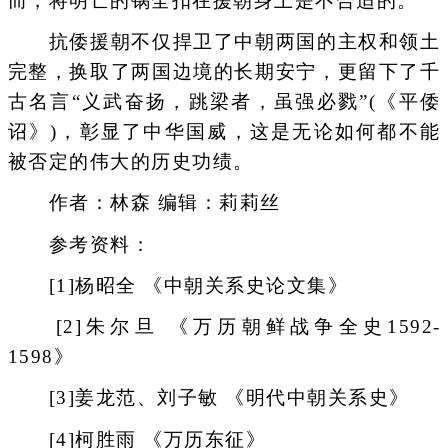
而，将明亡的锅全扣在援朝身上是不合适的。
抗倭援朝不仅捍卫了中朝两国的主权和领土
完整，换取了两国边境的长期安宁，更留下了千
古名言“义武奋扬，跳梁者，虽强必戮”(《平倭
诏》)，彰显了中华国威，这是无论如何都不能
被否定的伟大的历史功绩。
作者：林森 编辑：莉莉丝
参考资料：
[1]杨昭全 《中朝关系史论文集》
[2]朱尔旦 《万历朝鲜战争全史1592-
1598》
[3]姜龙范、刘子敏 《明代中朝关系史》
[4]柯胜雨 《万历东征》