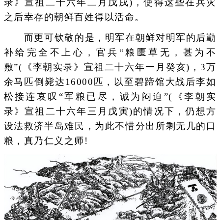
录》宣祖二十六年二月戊戌)，使得这些在兵灾
之后幸存的朝鲜百姓得以活命。
而更可钦敬的是，明军在朝鲜对明军的后勤
补给完全不上心，官兵“粮匮草无，甚为不
敷”(《李朝实录》宣祖二十六年一月癸亥)，3万
余马匹倒毙达16000匹，以至碧蹄馆大战后李如
松接连哀叹“军粮已尽，诚为闷迫”(《李朝实
录》宣祖二十六年三月戊寅)的情况下，仍想方
设法救济半岛难民，为此不惜分出所剩无几的口
粮，真乃仁义之师!