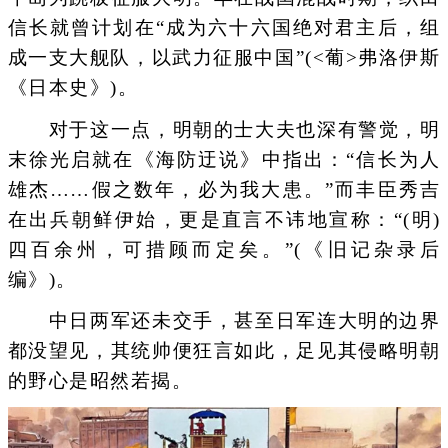
信长就曾计划在“成为六十六国绝对君主后，组
成一支大舰队，以武力征服中国”(<葡>弗洛伊斯
《日本史》)。
对于这一点，明朝的士大夫也深有警觉，明
末徐光启就在《海防迂说》中指出：“信长为人
雄杰……假之数年，必为我大患。”而丰臣秀吉
在出兵朝鲜伊始，更是直言不讳地宣称：“(明)
四百余州，可措顾而定矣。”(《旧记杂录后
编》)。
中日两军还未交手，甚至日军连大明的边界
都没望见，其统帅便狂言如此，足见其侵略明朝
的野心是昭然若揭。