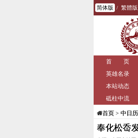
简体版
/
繁體版
首 页
英雄名录
本站动态
砥柱中流
>
中日历
首页
奉化松岙