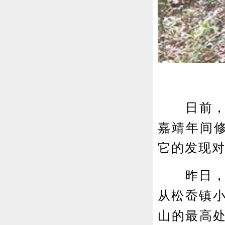
日前，研
嘉靖年间修
它的发现
昨日，记
从松岙镇小
山的最高