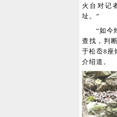
火台对记
址。”
“如今烽
查找，判断
于松岙8座
介绍道。