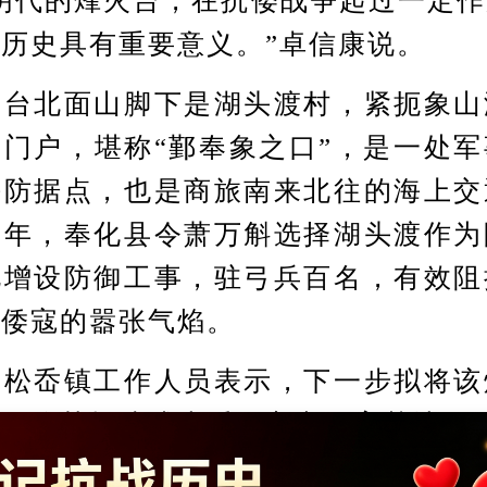
代的烽火台，在抗倭战争起过一定作
历史具有重要意义。”卓信康说。
北面山脚下是湖头渡村，紧扼象山
门户，堪称“鄞奉象之口”，是一处
海防据点，也是商旅南来北往的海上交
三年，奉化县令萧万斛选择湖头渡作为
此增设防御工事，驻弓兵百名，有效阻
了倭寇的嚣张气焰。
岙镇工作人员表示，下一步拟将该
点，将其打造成为爱国主义教育基地。