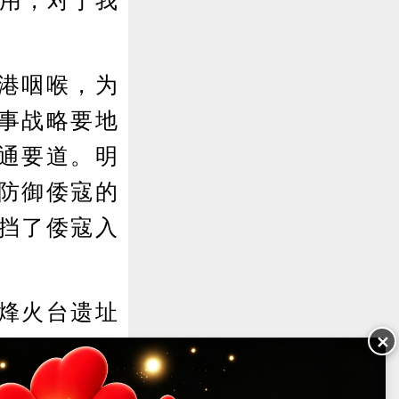
用，对于我
港咽喉，为
军事战略要地
通要道。明
防御倭寇的
挡了倭寇入
烽火台遗址
✕