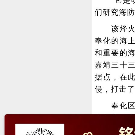
“它是明
们研究海防
该烽火台
奉化的海上
和重要的
嘉靖三十
据点，在
侵，打击
奉化区松
申报文保