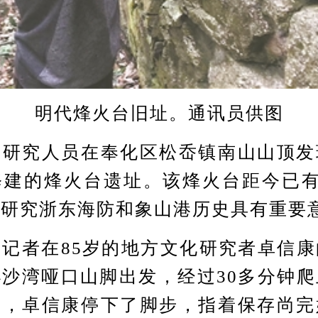
明代烽火台旧址。通讯员供图
究人员在奉化区松岙镇南山山顶发
建的烽火台遗址。该烽火台距今已有
对研究浙东海防和象山港历史具有重要
者在85岁的地方文化研究者卓信康
沙湾哑口山脚出发，经过30多分钟
处，卓信康停下了脚步，指着保存尚完