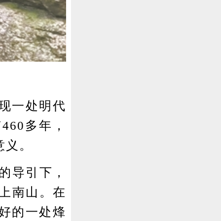
现一处明代
460多年，
意义。
的导引下，
爬上南山。在
好的一处烽