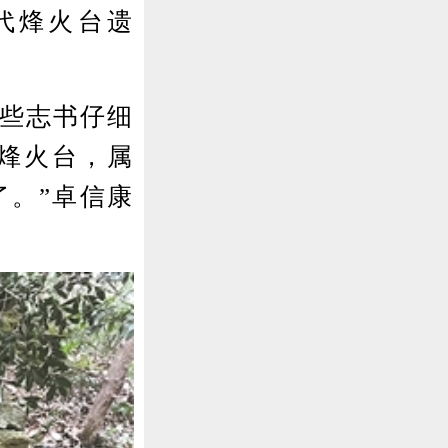
代烽火台遗
些志书仔细
的烽火台，属
了。”卓信康