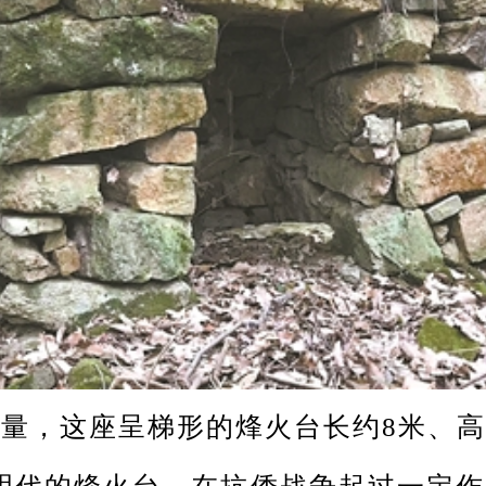
，这座呈梯形的烽火台长约8米、高