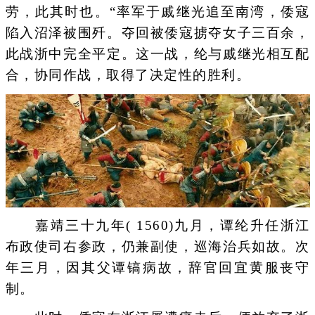
劳，此其时也。“率军于戚继光追至南湾，倭寇
陷入沼泽被围歼。夺回被倭寇掳夺女子三百余，
此战浙中完全平定。这一战，纶与戚继光相互配
合，协同作战，取得了决定性的胜利。
嘉靖三十九年( 1560)九月，谭纶升任浙江
布政使司右参政，仍兼副使，巡海治兵如故。次
年三月，因其父谭镐病故，辞官回宜黄服丧守
制。