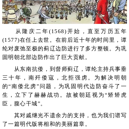
从隆庆二年(1568)开始，直至万历五年
(1577)在任上去世。在前后近十年的时间里，谭
纶对废弛至极的蓟辽边防进行了多方整顿。为巩
固明朝北部边防作出了巨大贡献。
从东南抗倭，到督师蓟辽，谭纶主持兵事垂
三十年，南歼倭寇，北拒强虏。为解决明朝
的“南倭北虏”问题，为巩固明代边防奋斗了一
生，立下了赫赫战功。故被朝廷视为“矫矫虎
臣，腹心干城”。
其对戚继光不遗余力的支持，也为我们谱写
了一篇明代版将相和的美丽篇章。