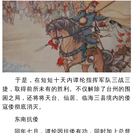
于是，在短短十天内谭纶指挥军队三战三
捷，取得前所未有的胜利。不仅解除了台州的围
困之局，还将将天台、仙居、临海三县境内的倭
寇倭彻底消灭。
东南抗倭
同年七月，谭纶因抗倭有功，同时加上总督