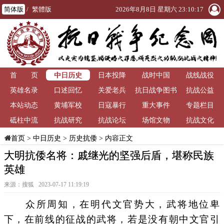
简体版
/
繁體版
2026年8月8日 星期六 23:10:18
中日历史
首 页
日本投降
战时中国
战线战役
英雄名录
口述回忆
关爱老兵
抗日战争图书
抗战公益
本站动态
黄埔军校
日寇暴行
重大事件
馆
专题栏目
砥柱中流
抗战研究
抗战论坛
场馆文物
抗战文化
>
中日历史
>
历史抗倭
> 内容正文
首页
大明抗倭名将：戚继光的坚强后盾，堪称民族
英雄
来源：搜狐 2023-07-17 11:19:19
众所周知，在明代文官势大，武将地位卑
下，在前线的征战的武将，若是没有朝中文官引