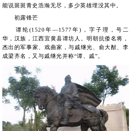
能说斑斑青史浩瀚无尽，多少英雄埋没其中。
初露锋芒
谭纶(1520年—1577年)，字子理，号二
华，汉族，江西宜黄县谭坊人。明朝抗倭名将，
杰出的军事家、戏曲家，与戚继光、俞大猷、李
成梁齐名，又与戚继光并称“谭、戚”。