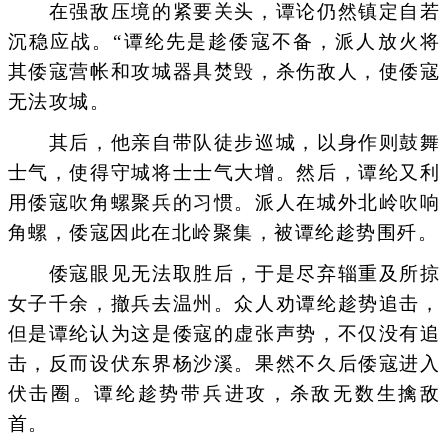
在强敌压境的紧要关头，谭论仍然镇定自若
沉稳应战。“谭纶先是趁倭寇不备，派人放火将
其倭寇营帐和攻城器具焚毁，杀伤敌人，使倭寇
无法攻城。
其后，他亲自带队徒步巡城，以身作则鼓舞
士气，使得守城将士士气大增。然后，谭纶又利
用倭寇吹角螺聚兵的习惯。派人在城外北岭吹响
角螺，倭寇因此在北岭聚集，被谭纶趁势围歼。
倭寇眼见无法取胜后，于是尽弃辎重及所掠
女子千余，撤兵去温州。众人劝谭纶趁势追击，
但是谭纶认为这是倭寇的虚张声势，不仅没有追
击，反而设伏东界杨沙溪。果然不久后倭寇进入
伏击圈。谭纶趁势带兵进攻，杀敌无数生擒敌
首。