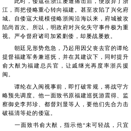
此时，倭寇在浙江屡遭痛击后，便放弃了浙
江，而把侵略重心转向福建。甚至攻陷了兴化府
城。自倭寇大规模侵略浙闽沿海以来，府城被攻
陷尚首次。所以，明政府对兴化失守事件极为重
视。严令督府诸司加紧剿倭，却屡战屡败。
朝廷见形势危急，乃起用因父丧去官的谭纶
提督福建军务兼巡抚，并在其建议下，同时提升
俞大猷为福建总兵官，让戚继光再度率浙兵援
闽。
谭纶在入闽视事前，即打破常规，将战守方
略预先调度。他一面致书原福建巡抚游震得、监
察御史李邦珍、都督刘显等人，要他们先合力击
破福清等处的倭寇。
一面致书俞大猷，指示他“未可轻战，只宜