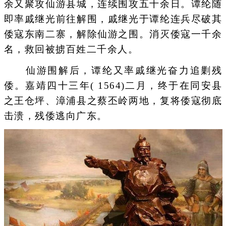
余又聚攻仙游县城，连续围攻五十余日。谭纶随
即率戚继光前往解围，戚继光于谭纶连兵尽破其
倭寇东南二寨，解除仙游之围。消灭倭寇一千余
名，救回被掳百姓二千余人。
仙游围解后，谭纶又率戚继光奋力追剿残
倭。嘉靖四十三年( 1564)二月，终于在同安县
之王仓坪、漳浦县之蔡丕岭两地，复将倭寇彻底
击溃，残倭逃向广东。