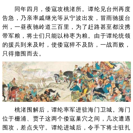
同年四月，倭寇攻桃渚所。谭纶见台州再度
告急，乃亲率戚继光等从宁波出发，冒雨驰援台
州，一昼夜驰岭道三百里，为了赶路甚至都没携
带军粮，将士们只能以柿枣为粮。由于谭纶统领
的援兵到来及时，使倭寇猝不及防，一战而败，
只得撤围而去。
桃渚围解后，谭纶率军进驻海门卫城。海门
位于栅浦、贾子这两个倭寇巢穴之间，几次遭遇
围攻，差点失守。谭纶进城后，令手下将士驻扎