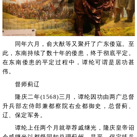
同年六月，俞大猷等又聚歼了广东倭寇。至
此，东南持续了数十年的倭患，终于彻底平定。
在东南倭患的平定过程中，谭纶可谓是居功甚
伟。
督师蓟辽
隆庆二年(1568)三月，谭纶因功由两广总督
升兵部左侍郎兼都察院右佥都御史，总督蓟、
辽、保定军务。
谭纶上任两个月就举荐戚继光，隆庆皇帝诏
令戚继光以都督同知总理蓟州、昌平、保定练兵