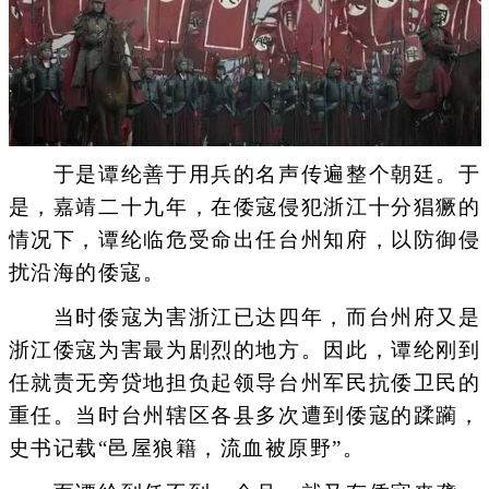
于是谭纶善于用兵的名声传遍整个朝廷。于
是，嘉靖二十九年，在倭寇侵犯浙江十分猖獗的
情况下，谭纶临危受命出任台州知府，以防御侵
扰沿海的倭寇。
当时倭寇为害浙江已达四年，而台州府又是
浙江倭寇为害最为剧烈的地方。因此，谭纶刚到
任就责无旁贷地担负起领导台州军民抗倭卫民的
重任。当时台州辖区各县多次遭到倭寇的蹂躏，
史书记载“邑屋狼籍，流血被原野”。