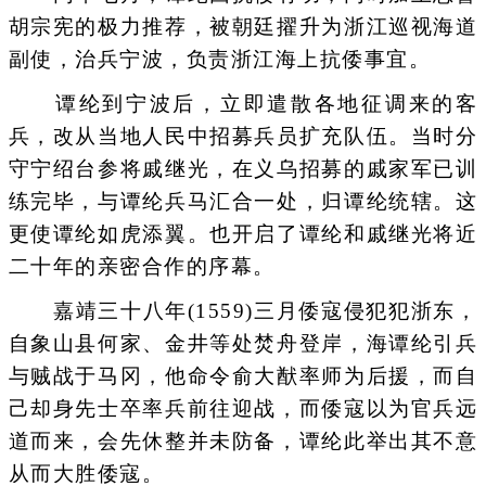
胡宗宪的极力推荐，被朝廷擢升为浙江巡视海道
副使，治兵宁波，负责浙江海上抗倭事宜。
谭纶到宁波后，立即遣散各地征调来的客
兵，改从当地人民中招募兵员扩充队伍。当时分
守宁绍台参将戚继光，在义乌招募的戚家军已训
练完毕，与谭纶兵马汇合一处，归谭纶统辖。这
更使谭纶如虎添翼。也开启了谭纶和戚继光将近
二十年的亲密合作的序幕。
嘉靖三十八年(1559)三月倭寇侵犯犯浙东，
自象山县何家、金井等处焚舟登岸，海谭纶引兵
与贼战于马冈，他命令俞大猷率师为后援，而自
己却身先士卒率兵前往迎战，而倭寇以为官兵远
道而来，会先休整并未防备，谭纶此举出其不意
从而大胜倭寇。