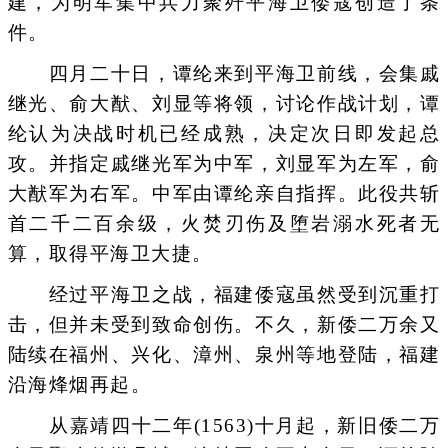
建，为明军集中兵力聚歼平海卫倭寇创造了条
件。
四月二十日，谭纶来到平海卫前线，会集戚
继光、俞大猷、刘显等将领，讨论作战计划，谭
纶认为决战时机已经成熟，决定次日即发起总
攻。并指定戚继光军为中军，刘显军为左军，俞
大猷军为右军。中军由谭纶亲自指挥。此役共斩
首二千二百余级，火焚刃伤及堕岩溺水死者无
算，取得平海卫大捷。
经过平海卫之战，福建倭寇虽然受到沉重打
击，但并未受到致命创伤。不久，新倭二万余又
陆续在福州、兴化、漳州、泉州等地登陆，福建
沿海烽烟再起。
从嘉靖四十二年(1563)十月起，新旧倭二万