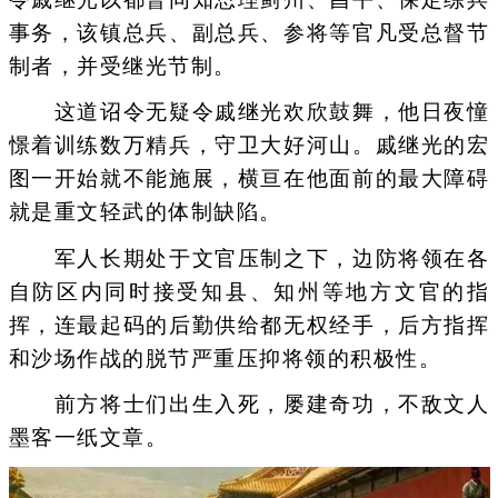
事务，该镇总兵、副总兵、参将等官凡受总督节
制者，并受继光节制。
这道诏令无疑令戚继光欢欣鼓舞，他日夜憧
憬着训练数万精兵，守卫大好河山。戚继光的宏
图一开始就不能施展，横亘在他面前的最大障碍
就是重文轻武的体制缺陷。
军人长期处于文官压制之下，边防将领在各
自防区内同时接受知县、知州等地方文官的指
挥，连最起码的后勤供给都无权经手，后方指挥
和沙场作战的脱节严重压抑将领的积极性。
前方将士们出生入死，屡建奇功，不敌文人
墨客一纸文章。