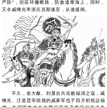
严防”，但应环栅断路，防敌逃窜海上，同时，
又令戚继光率浙兵克期速至，从速援闽。
不久，俞大酞、刘显合兵击败福清之寇，戚
继光、汪道昆等统领的戚家军也于四月初抵达福