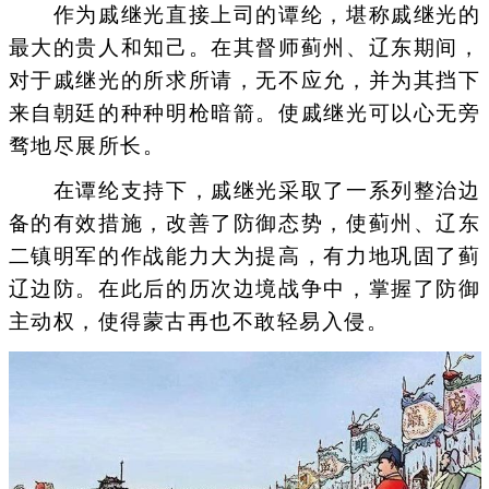
作为戚继光直接上司的谭纶，堪称戚继光的
最大的贵人和知己。在其督师蓟州、辽东期间，
对于戚继光的所求所请，无不应允，并为其挡下
来自朝廷的种种明枪暗箭。使戚继光可以心无旁
骛地尽展所长。
在谭纶支持下，戚继光采取了一系列整治边
备的有效措施，改善了防御态势，使蓟州、辽东
二镇明军的作战能力大为提高，有力地巩固了蓟
辽边防。在此后的历次边境战争中，掌握了防御
主动权，使得蒙古再也不敢轻易入侵。