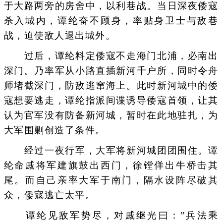
于大路两旁的房舍中，以利巷战。当日深夜倭寇
杀入城内，谭纶奋不顾身，率贴身卫士与敌巷
战，迫使敌人退出城外。
过后，谭纶料定倭寇不走海门北浦，必南出
深门。乃率军从小路直插新河千户所，同时令舟
师堵截深门，防敌逃窜海上。此时新河城中的倭
寇想要逃走，谭纶指派间谍诱导倭寇首领，让其
认为官军没有防备新河城，暂时在此地驻扎，为
大军围剿创造了条件。
经过一夜行军，大军将新河城团团围住。谭
纶命戚将军建旗鼓出西门，徐镗佯出牛桥击其
尾。而自己亲率大军于南门，隔水设阵尽破其
众，倭寇逃亡太平。
谭纶见敌军势尽，对戚继光曰：”兵法乘