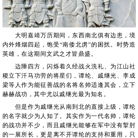
大明嘉靖万历期间，东西南北俱有边患，境
内外烽烟四起，饱受“南倭北虏”的困扰。时势造
英雄，在这期间文武之才皆鼎盛。
边陲四方，闪烁着久经战火洗礼、为江山社
稷立下汗马功劳的将星们，谭纶、戚继光、李成
梁等人作为能征善战的名将名帅适逢其会，立下
赫赫战功，其中尤以戚继光最为知名。
但是作为戚继光从南到北的直接上级，谭纶
的名字就少为人知了。其实作为一代名帅，谭纶
的战功并不少，而且戚继光能够在军中没有掣肘
的一展所长，更是离不开谭纶的支持和重用，只