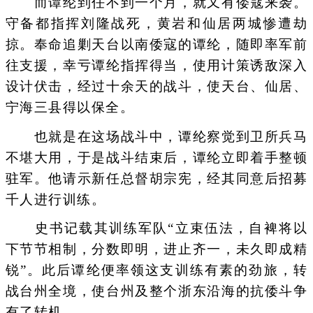
而谭纶到任不到一个月，就又有倭寇来袭。
守备都指挥刘隆战死，黄岩和仙居两城惨遭劫
掠。奉命追剿天台以南倭寇的谭纶，随即率军前
往支援，幸亏谭纶指挥得当，使用计策诱敌深入
设计伏击，经过十余天的战斗，使天台、仙居、
宁海三县得以保全。
也就是在这场战斗中，谭纶察觉到卫所兵马
不堪大用，于是战斗结束后，谭纶立即着手整顿
驻军。他请示新任总督胡宗宪，经其同意后招募
千人进行训练。
史书记载其训练军队“立束伍法，自裨将以
下节节相制，分数即明，进止齐一，未久即成精
锐”。此后谭纶便率领这支训练有素的劲旅，转
战台州全境，使台州及整个浙东沿海的抗倭斗争
有了转机。