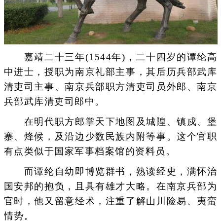
嘉靖二十三年(1544年)，二十四岁的谭纶高
中进士，授职为南京礼部主事，其后历兵部武库
清吏司主事、南京兵部职方清吏司员外郎、南京
兵部武库清吏司郎中。
在明代职方郎掌天下地图及城隍、镇戍、堡
寨、烽候，及沿边少数民族内附等事。这个官职
有点类似于国家军事档案馆的资料员。
而谭纶自幼即博览群书，熟读经史，满怀治
国安邦的抱负，且具有雄才大略。在南京兵部为
官时，他又留意经术，注重了解山川险易、夷蛮
情势。