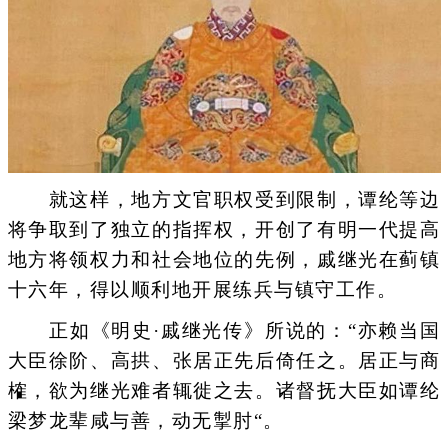
就这样，地方文官职权受到限制，谭纶等边
将争取到了独立的指挥权，开创了有明一代提高
地方将领权力和社会地位的先例，戚继光在蓟镇
十六年，得以顺利地开展练兵与镇守工作。
正如《明史·戚继光传》所说的：“亦赖当国
大臣徐阶、高拱、张居正先后倚任之。居正与商
榷，欲为继光难者辄徙之去。诸督抚大臣如谭纶
梁梦龙辈咸与善，动无掣肘“。