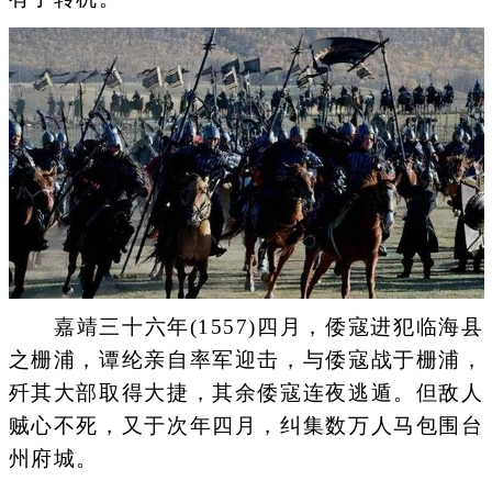
嘉靖三十六年(1557)四月，倭寇进犯临海县
之栅浦，谭纶亲自率军迎击，与倭寇战于栅浦，
歼其大部取得大捷，其余倭寇连夜逃遁。但敌人
贼心不死，又于次年四月，纠集数万人马包围台
州府城。