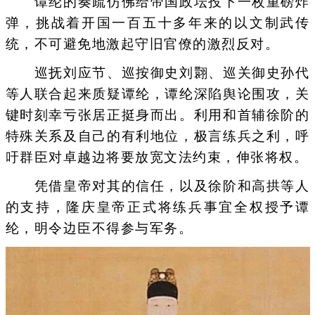
谭纶的奏疏仿佛给帝国政坛投下一枚重磅炸
弹，挑战着开国一百五十多年来的以文制武传
统，不可避免地激起守旧官僚的激烈反对。
巡抚刘应节、巡按御史刘翾、巡关御史孙代
等人联合起来质疑谭纶，谭纶深陷舆论围攻，关
键时刻幸亏张居正挺身而出。利用和首辅徐阶的
特殊关系及自己的有利地位，极言练兵之利，呼
吁群臣对卓越边将要放宽文法约束，伸张将权。
凭借皇帝对其的信任，以及徐阶和高拱等人
的支持，隆庆皇帝正式将练兵事宜全权授予谭
纶，明令边臣不得参与军务。