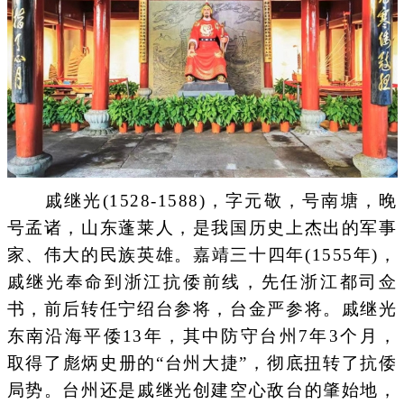
戚继光(1528-1588)，字元敬，号南塘，晚
号孟诸，山东蓬莱人，是我国历史上杰出的军事
家、伟大的民族英雄。嘉靖三十四年(1555年)，
戚继光奉命到浙江抗倭前线，先任浙江都司佥
书，前后转任宁绍台参将，台金严参将。戚继光
东南沿海平倭13年，其中防守台州7年3个月，
取得了彪炳史册的“台州大捷”，彻底扭转了抗倭
局势。台州还是戚继光创建空心敌台的肇始地，