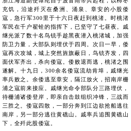
浙江海道副使谭纶自宁波冒雨带兵起程，以柿枣
充饥，沿途歼灭在桑洲、涌泉、章安的小股倭
寇，急行军300里于十六日夜赶到桃渚。时桃渚
军民在千户翟铨的指挥下，已坚守了七昼夜。戚
继光派了数十名鸟铳手趁黑夜潜入桃渚城，加强
防卫力量，大部队则埋伏于四周。次日一早，倭
寇再次攻城，城上突然旌旗蔽日，鸟铳齐发，四
面伏军齐出，杀向倭寇。倭败退而逃，桃渚之围
遂解。十九日，300余名倭寇流劫肯埠，戚继光
率兵败之。余倭逃至章安，隔江放火，招南岸栅
浦之寇前来接应。戚继光命令部队分三路埋伏，
待栅浦诸倭登岸，即亲自击鼓组织冲锋，三战而
三胜之。倭寇四散，一部分奔到江边欲抢船逃往
南岸，另一部分逃往黄礁山。戚率兵追围黄礁山
下，全歼此股倭寇。