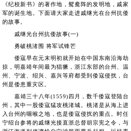
《纪校新书》的著作地，鸳鸯阵的发明地，戚家
军的诞生地。下面请大家走进戚继光在台州抗倭
的故事。
戚继光台州抗倭故事(一)
勇破桃渚围 将军试锋芒
倭寇早在元末明初就开始在中国东南沿海劫
掠，明嘉靖年间最为猖獗，浙江东部的台州、温
州、宁波、绍兴、嘉兴等府都受到倭寇侵扰，台
州是倭患重灾区。
嘉靖三十八年(1559)四月，数千倭寇登陆台
州，其中一股倭寇猛攻桃渚城。桃渚是从海上进
入台州的咽喉之地，也是倭寇侵扰的重点。时任
宁绍台参将的戚继光接直浙总督胡宗宪之令，与