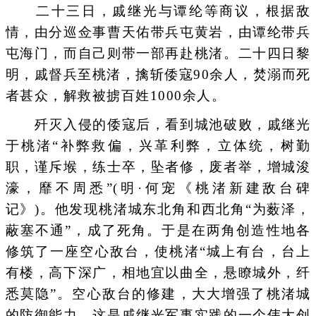
二十三日，戚继光与谭纶等商议，根据敌
情，由分巡佥事曹天佑带兵屯黄岩，由谭纶带兵
屯海门，而自己则带一部再赴桃渚。二十四日黎
明，戚督兵至桃渚，擒斩倭寇90余人，焚溺而死
者甚众，解救被掳百姓1000余人。
歼灭入侵的倭寇后，看到城池破败，戚继光
于桃渚“补弊救偏，兴革利弊，立体统，树勤
职，谨斥堠，练士卒，坠者修，废者举，增城浚
濠，靡不周悉”(明·何宠《桃渚新建敌台碑
记》)。他发现桃渚城东北角和西北角“为薮泽，
蔽塞不通”，成了死角。于是在两角创造性地各
修筑了一座空心敌台，使桃渚“城上有台，台上
有楼，高下深广，相地宜以曲全，悬瞭城外，纤
悉莫隐”。空心敌台的修建，大大增强了桃渚城
的防御能力。这是戚继光军事实践的一个伟大创