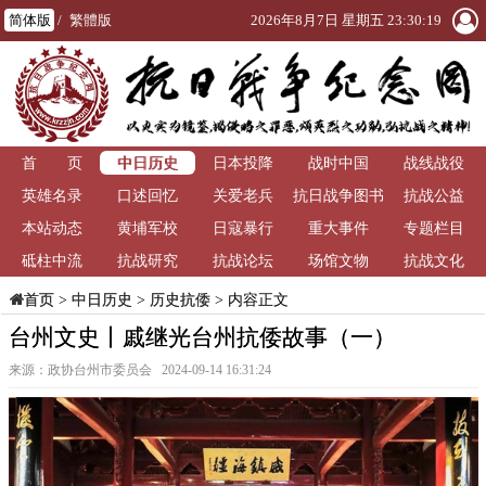
简体版
/
繁體版
2026年8月7日 星期五 23:30:19
中日历史
首 页
日本投降
战时中国
战线战役
英雄名录
口述回忆
关爱老兵
抗日战争图书
抗战公益
本站动态
黄埔军校
日寇暴行
重大事件
馆
专题栏目
砥柱中流
抗战研究
抗战论坛
场馆文物
抗战文化
>
中日历史
>
历史抗倭
> 内容正文
首页
台州文史丨戚继光台州抗倭故事（一）
来源：政协台州市委员会 2024-09-14 16:31:24