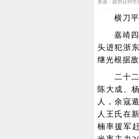
来源：政协台州市委员会 
横刀平倭
嘉靖四十年
头进犯浙
继光根据
二十二日
陈大成、
人，余寇
人王氏在
楠率援军赶
光率主力2