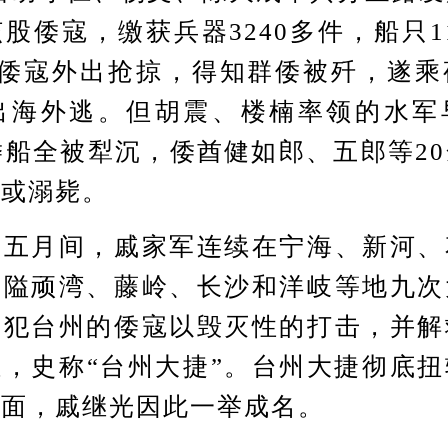
股倭寇，缴获兵器3240多件，船只1
名倭寇外出抢掠，得知群倭被歼，遂
船出海外逃。但胡震、楼楠率领的水军
倭船全被犁沉，倭酋健如郎、五郎等2
杀或溺毙。
月间，戚家军连续在宁海、新河、
、隘顽湾、藤岭、长沙和洋岐等地九次
侵犯台州的倭寇以毁灭性的打击，并解
，史称“台州大捷”。台州大捷彻底
局面，戚继光因此一举成名。