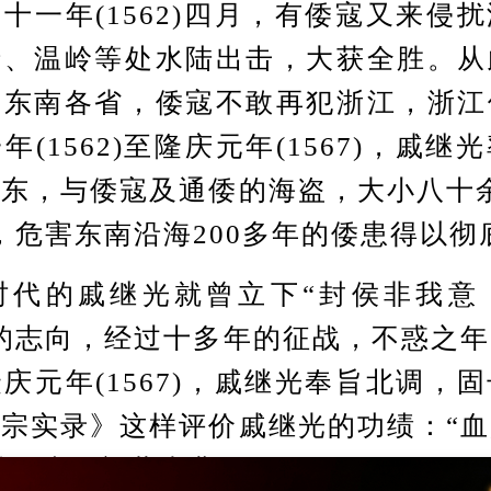
年(1562)四月，有倭寇又来侵
清、温岭等处水陆出击，大获全胜。从
遍东南各省，倭寇不敢再犯浙江，浙江
年(1562)至隆庆元年(1567)，戚继
东，与倭寇及通倭的海盗，大小八十
，危害东南沿海200多年的倭患得以彻
的戚继光就曾立下“封侯非我意
的志向，经过十多年的征战，不惑之
庆元年(1567)，戚继光奉旨北调，
宗实录》这样评价戚继光的功绩：“
猷御虏，望著幽燕”。