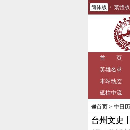
简体版
/
繁體版
首 页
英雄名录
本站动态
砥柱中流
>
中日历
首页
台州文史