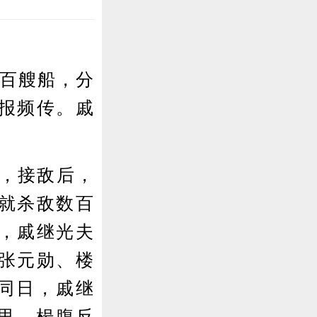
数百艘船，分
报频传。戚
，接敌后，
就杀敌数百
，戚继光夫
张元勋、楼
。同日，戚继
十里，枵腹反