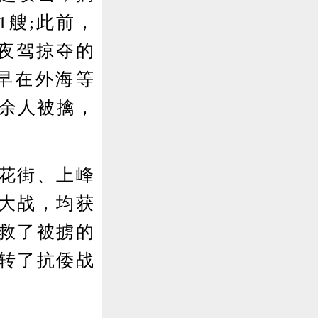
1艘;此前，
乘夜驾掠夺的
早在外海等
0余人被擒，
花街、上峰
大战，均获
救了被掳的
扭转了抗倭战