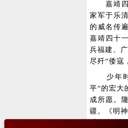
嘉靖四十一
家军于乐
的威名传
嘉靖四十一
兵福建、广
尽歼”倭寇
少年时代
平”的宏大
成所愿。隆
疆。《明神
垂闽浙;壮