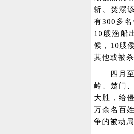
斩、焚溺该
有300多
10艘渔
候，10艘
其他或被
四月至五
岭、楚门
大胜，给
万余名百姓
争的被动