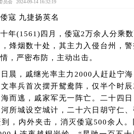
2024-09-14 16:32:19
寇 九捷扬英名
(1561)四月，倭寇2万余人分乘
东，烽烟数十处，其主力入侵台州，警
敌情，严密布防，主动出击。
晨，戚继光率主力2000人赶赴宁海
杨文率兵首次摆开鸳鸯阵，仅半个时辰
遁海而逃，戚家军无一阵亡。二十四日
新河所城设空城计，二十六日胡守仁、
到，内外夹击，消灭倭寇500余人
000人连夜越桐岩岭，“星驰一百五