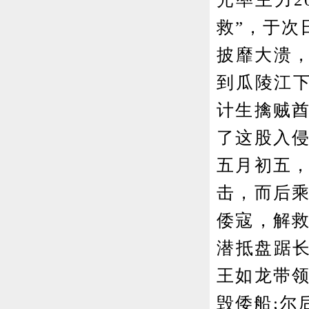
救”，于次
披靡大溃
到瓜陵江下
计生擒贼酋
了这股入侵
五月初五，
击，而后乘
倭寇，解救
潜抵盘踞长
王如龙带领
毁倭船;尔