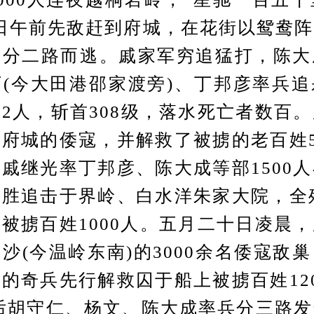
日午前先敌赶到府城，在花街以鸳鸯
，分二路而逃。戚家军穷追猛打，陈大
(今大田港邵家渡旁)、丁邦彦率兵
2人，斩首308级，落水死亡者数百
府城的倭寇，并解救了被掳的老百姓5
戚继光率丁邦彦、陈大成等部1500
胜追击于界岭、白水洋朱家大院，全歼
被掳百姓1000人。五月二十日凌晨
沙(今温岭东南)的3000余名倭寇敌
的奇兵先行解救囚于船上被掳百姓12
后胡守仁、杨文、陈大成率兵分三路