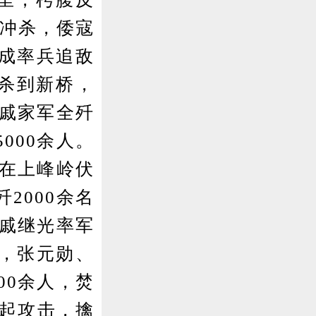
阵冲杀，倭寇
成率兵追敌
追杀到新桥，
。戚家军全歼
000余人。
人在上峰岭伏
2000余名
，戚继光率军
巢，张元勋、
00余人，焚
发起攻击，擒