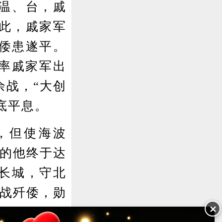
扰温、台，戚
此，戚家军
倭患遂平。
光率戚家军出
余战，“大创
底平息。
，但使海波
年的他终于达
固长城，守北
血战歼倭，勋
✕