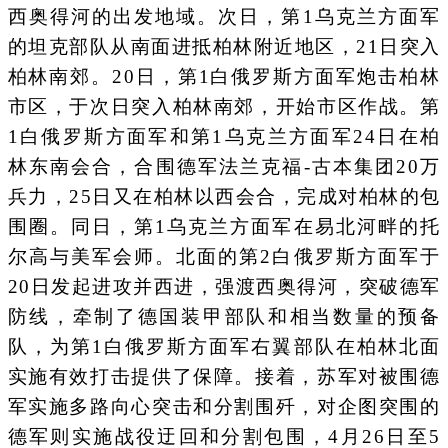
西奥得河的出发地域。次日，第1乌克兰方面军
的坦克部队从南面进抵柏林附近地区，21日突入
柏林南郊。20日，第1白俄罗斯方面军炮击柏林
市区，于次日突入柏林南郊，开始市区作战。第
1白俄罗斯方面军和第1乌克兰方面军24日在柏
林东南会合，合围德军法兰克福-古本集团20万
兵力，25日又在柏林以西会合，完成对柏林的包
围圈。同日，第1乌克兰方面军在易北河畔的托
尔高与美军会师。北面的第2白俄罗斯方面军于
20日发起进攻并西进，强渡西奥得河，突破德军
防线，牵制了德国装甲部队和相当数量的预备
队，为第1白俄罗斯方面军右翼部队在柏林北面
实施有效打击提供了保障。接着，苏军对被围德
军实施多路向心突击和分割围歼，对企图突围的
德军则实施战役迂回和分割包围，4月26日至5