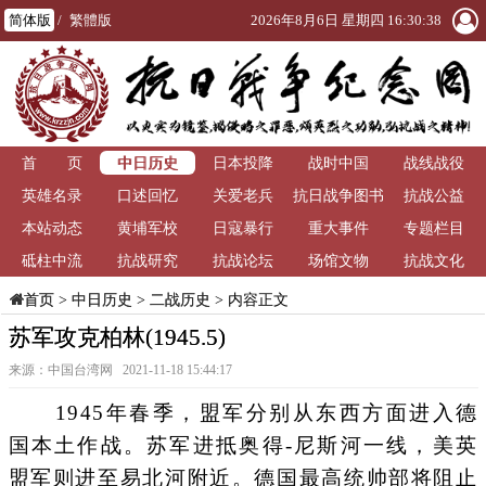
简体版
/
繁體版
2026年8月6日 星期四 16:30:38
中日历史
首 页
日本投降
战时中国
战线战役
英雄名录
口述回忆
关爱老兵
抗日战争图书
抗战公益
本站动态
黄埔军校
日寇暴行
重大事件
馆
专题栏目
砥柱中流
抗战研究
抗战论坛
场馆文物
抗战文化
>
中日历史
>
二战历史
> 内容正文
首页
苏军攻克柏林(1945.5)
来源：中国台湾网 2021-11-18 15:44:17
1945年春季，盟军分别从东西方面进入德
国本土作战。苏军进抵奥得-尼斯河一线，美英
盟军则进至易北河附近。德国最高统帅部将阻止