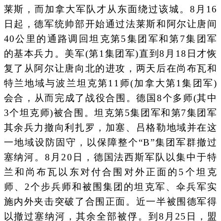
莱斯，而加拿大军队才从东面绕过该城。8月16
日起，德军统帅部开始通过法莱斯和阿尔让唐间
40公里的通路调回坦克第5集团军和第7集团军
的基本兵力。美军(第1集团军)直到8月18日才恢
复了从阿尔让唐向北的进攻，两天后在尚布瓦和
特兰地域与波兰坦克第11师(加拿大第1集团军)
会合，从而完成了战役合围。德国8个多师(其中
3个坦克师)被合围。坦克第5集团军和第7集团军
其余兵力撤向利扎罗，加塞、吕格勒地域并在这
一地域设防固守，以保障整个“B”集团军群撤过
塞纳河。8月20日，德国法西斯军队以集中于特
兰和尚布瓦以东对付合围对外正面的5个坦克
师、2个步兵师和被围集团的坦克军、伞兵军实
施内外夹击突破了合围正面。近一半被围德军得
以撤过塞纳河，其余全部被俘。到8月25日，盟