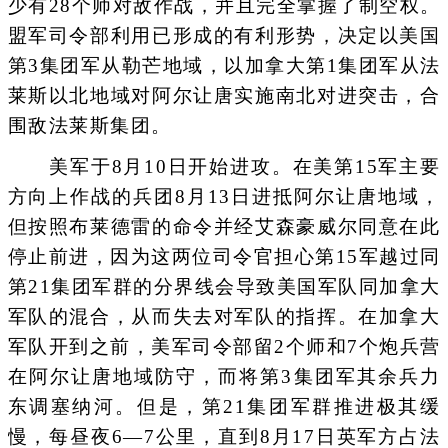
少有28个师对敌作战，并且完全掌握了制空权。
盟军司令部利用已形成的有利形势，决定以美国
第3集团军从勒芒地域，以加拿大第1集团军从法
莱斯以北地域对阿尔让唐实施南北对进突击，合
围敌法莱斯集团。
美军于8月10日开始进攻。在美第15军主要
方向上作战的兵团8月13日进抵阿尔让唐地域，
但按照布莱德雷的命令并经艾森豪威尔同意在此
停止前进，因为这两位司令官担心第15军越过同
第21集团军群的分界线会导致美国军队同加拿大
军队的混合，从而失去对军队的指挥。在加拿大
军队开到之前，美军司令部留2个师和7个炮兵营
在阿尔让唐地域防守，而将第3集团军其余兵力
东调塞纳河。但是，第21集团军群推进极其缓
慢，每昼夜6—7公里，直到8月17日英军方占法