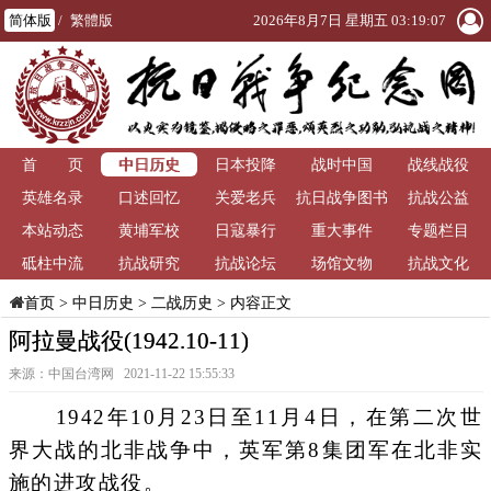
简体版
/
繁體版
2026年8月7日 星期五 03:19:08
中日历史
首 页
日本投降
战时中国
战线战役
英雄名录
口述回忆
关爱老兵
抗日战争图书
抗战公益
本站动态
黄埔军校
日寇暴行
重大事件
馆
专题栏目
砥柱中流
抗战研究
抗战论坛
场馆文物
抗战文化
>
中日历史
>
二战历史
> 内容正文
首页
阿拉曼战役(1942.10-11)
来源：中国台湾网 2021-11-22 15:55:33
1942年10月23日至11月4日，在第二次世
界大战的北非战争中，英军第8集团军在北非实
施的进攻战役。