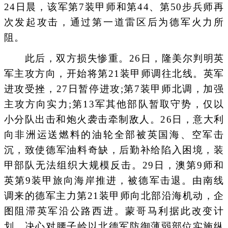
24日晨，该军第7装甲师和第44、第50步兵师再
次发起攻击，通过第一道雷区后为德军火力所
阻。
此后，双方损失惨重。26日，隆美尔判明英
军主攻方向，开始将第21装甲师调往北线。英军
进攻受挫，27日暂停进攻;第7装甲师北调，加强
主攻方向实力;第13军其他部队暂取守势，仅以
小分队出击和炮火袭击牵制敌人。26日，意大利
向非洲运送燃料的油轮全部被英国海、空军击
沉，致使德军油料奇缺，后勤补给陷入困境，装
甲部队无法组织大规模反击。29日，澳第9师和
英第9装甲旅向海岸推进，被德军击退。由南线
调来的德军主力第21装甲师向北部沿海机动，企
图阻滞英军沿公路西进。蒙哥马利据此改变计
划，决心对腰子岭以北德军防御薄弱部位实施纵