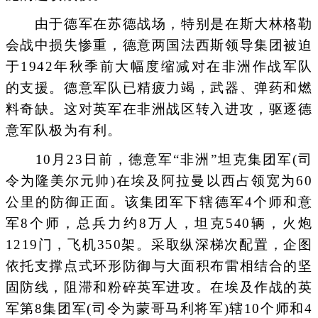
由于德军在苏德战场，特别是在斯大林格勒
会战中损失惨重，德意两国法西斯领导集团被迫
于1942年秋季前大幅度缩减对在非洲作战军队
的支援。德意军队已精疲力竭，武器、弹药和燃
料奇缺。这对英军在非洲战区转入进攻，驱逐德
意军队极为有利。
10月23日前，德意军“非洲”坦克集团军(司
令为隆美尔元帅)在埃及阿拉曼以西占领宽为60
公里的防御正面。该集团军下辖德军4个师和意
军8个师，总兵力约8万人，坦克540辆，火炮
1219门，飞机350架。采取纵深梯次配置，企图
依托支撑点式环形防御与大面积布雷相结合的坚
固防线，阻滞和粉碎英军进攻。在埃及作战的英
军第8集团军(司令为蒙哥马利将军)辖10个师和4