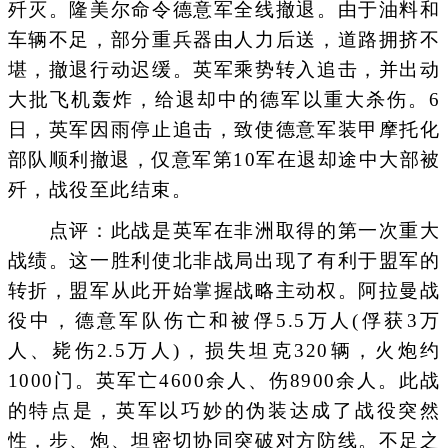
歼灭。隆美尔命令德意军全线撤退。由于油料和
车辆不足，部分重兵器由人力后送，道路拥挤不
堪，撤退行动迟缓。英军乘势转入追击，并出动
大批飞机轰炸，给退却中的德军以重大杀伤。6
日，英军因雨停止追击，致使德意军装甲摩托化
部队顺利撤退，仅意军第10军在退却途中大部被
歼，战役至此结束。
点评：此战是英军在非洲取得的第一次重大
战绩。这一胜利使北非战局出现了有利于盟军的
转折，盟军从此开始掌握战略主动权。阿拉曼战
役中，德意军队伤亡和被俘5.5万人(俘获3万
人、毙伤2.5万人)，损失坦克320辆，火炮约
1000门。英军亡4600余人、伤8900余人。此战
的特点是，英军以巧妙的伪装达成了战役突然
性，步、炮、坦密切协同突破对方防线。不足之