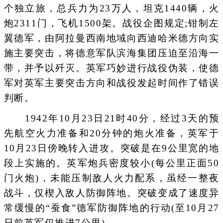
个独立旅，总兵力为23万人，坦克1440辆，火
炮2311门，飞机1500架。战役企图规定;钳制左
翼德军，由阿拉曼西南地域向西迪哈米德方向实
施主要突击，将德意军队滨海集团压迫至沿海一
带，并予以歼灭。英军巧妙进行战役伪装，使德
军对英军主要突击方向和战役发起时间作了错误
判断。
1942年10月23日21时40分，经过3天的预
先航空火力准备和20分钟的炮火准备，英军于
10月23日傍晚转入进攻。突破是在9公里宽的地
段上实施的。英军炮兵密度较小(每公里正面50
门火炮)，未能压制敌人火力配系，虽经一整夜
战斗，仅楔入敌人防御阵地。突破变成了速度异
常缓慢的“蚕食”德军防御阵地的行动(至10月27
日前英军仅推进7公里)。