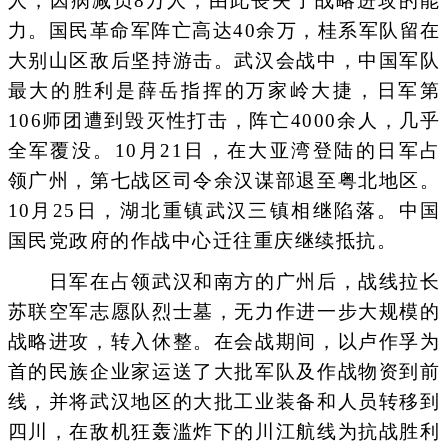
人，因病减员8万人，由此丧失了战略进攻的能
力。国民革命军阵亡高达40余万，桂系军队留在
大别山区敌后坚持游击。武汉会战中，中国军队
最大的胜利是薛岳指挥的万家岭大捷，日军第
106师团遭到毁灭性打击，阵亡4000余人，几乎
全军覆没。10月21日，在大亚湾登陆的日军占
领广州，第七战区司令余汉谋部退至粤北地区。
10月25日，湖北重镇武汉三镇相继陷落。中国
国民党政府的作战中心迁往重庆继续抵抗。
日军在占领武汉和南方的广州后，战线拉长
苏联空军志愿队烈士墓，无力作进一步大规模的
战略进攻，转入休整。在会战期间，以卢作孚为
首的民族企业家运送了大批军队及作战物资到前
线，并将武汉地区的大批工业装备和人员转移到
四川，在敌机狂轰滥炸下的川江航线为抗战胜利