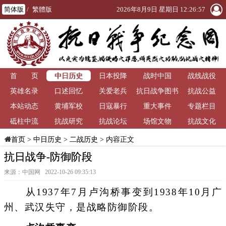
简体版
/
繁體版
2026年8月9日 星期日 12:26:58
中日历史
首 页
日本投降
战时中国
战线战役
英雄名录
口述回忆
关爱老兵
抗日战争图书
抗战公益
本站动态
黄埔军校
日寇暴行
重大事件
馆
专题栏目
砥柱中流
抗战研究
抗战论坛
场馆文物
抗战文化
>
中日历史
>
二战历史
> 内容正文
首页
抗日战争-防御阶段
来源：中国网 2022-10-26 09:35:13
从1937年7月卢沟桥事变到1938年10月广
州、武汉失守，是战略防御阶段。