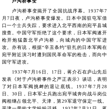
卢沟桥事变
卢沟桥事变揭开了全国抗战序幕。1937年7
月7日夜，卢沟桥事变爆发。日本中国驻屯军借
口一个士兵失踪，要求进入北平西南的宛平县城
搜查。中国守军拒绝了这个要求，日本军阀遂开
枪开炮猛轰北平卢沟桥，向城内的中国守军进
攻。亦有说，根据“辛丑条约”驻扎的日本军阀在
宛平附近演习时遭到国民革命军的枪击，而向中
国守军进攻。
1937年7月16日、17日，蒋介石在庐山先后
发表《对于卢沟桥事件之严正表示》谈话，表明
了对日本军阀挑衅的退让底线。1937年7月28
日、30日，日本军士兵跑出宛平城奔向战斗岗位
阀相继占领北平、天津，第29军退守保定一线。
平津一带的大学纷纷迁移。1937年7月31日，蒋