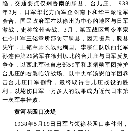
陷，交通要点仅剩鲁南的滕县、台儿庄。1938
年2月，日军华北方面军企图南下和华中派遣军
会合。国民政府军在以徐州为中心的地区与日军
激战，史称徐州会战。3月，第五战区司令李宗
仁令川军王铭章所部防守滕县，因无援兵，滕县
失守，王铭章师长战死殉国。李宗仁队以西北军
孙连仲第26路军在徐州以北的台儿庄与日军反复
争夺，以西北军张自忠部59军和庞炳勋军团掩护
台儿庄的右翼临沂战场。以中央军汤恩伯军团卷
击台儿庄日军侧背，最终取得台儿庄战役的胜
利，以毙伤日军一万多人的战果成为近代日本第
一次军事挫败。
黄河花园口决堤
1938年5月19日日军占领徐花园口事件州，