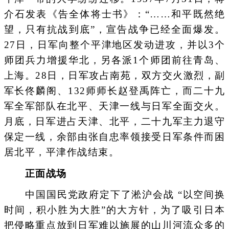
介石发表《告全体将士书》：“……和平既然绝
望，只有抗战到底”，宣告战争已经全面爆发。
27日，日军向整个平津地区发动进攻，并以3个
师团兵力增援华北，另各派1个师团前往青岛、
上海。28日，日军攻占南苑，双方交火激烈，副
军长佟麟阁、132师师长赵登禹阵亡，而二十九
军全军部队在北平、天津一线与日军全面交火。
月底，日军进占天津、北平，二十九军主力退守
保定一线，余部由张自忠率领接受日军条件而困
居北平，平津作战结束。
正面战场
中国国民党政府定下了淞沪会战 “以空间换
时间，积小胜为大胜”的大方针，为了吸引日本
把侵略重点放到日军难以施展的山川河流众多的