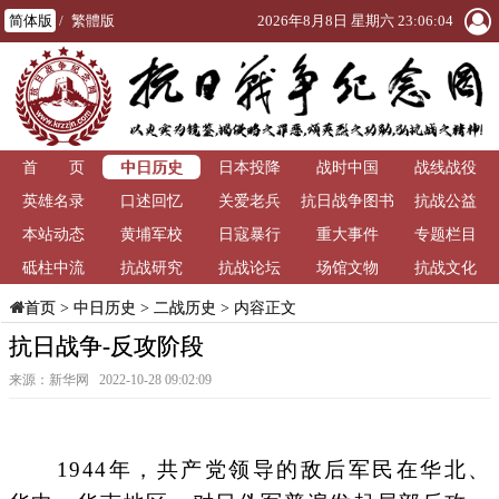
简体版
/
繁體版
2026年8月8日 星期六 23:06:04
中日历史
首 页
日本投降
战时中国
战线战役
英雄名录
口述回忆
关爱老兵
抗日战争图书
抗战公益
本站动态
黄埔军校
日寇暴行
重大事件
馆
专题栏目
砥柱中流
抗战研究
抗战论坛
场馆文物
抗战文化
>
中日历史
>
二战历史
> 内容正文
首页
抗日战争-反攻阶段
来源：新华网 2022-10-28 09:02:09
1944年，共产党领导的敌后军民在华北、