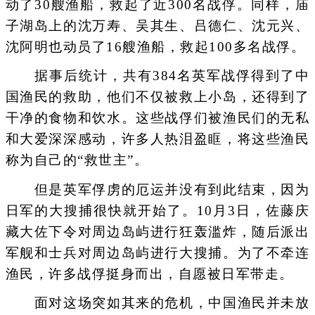
动了30艘渔船，救起了近300名战俘。同样，庙
子湖岛上的沈万寿、吴其生、吕德仁、沈元兴、
沈阿明也动员了16艘渔船，救起100多名战俘。
据事后统计，共有384名英军战俘得到了中
国渔民的救助，他们不仅被救上小岛，还得到了
干净的食物和饮水。这些战俘们被渔民们的无私
和大爱深深感动，许多人热泪盈眶，将这些渔民
称为自己的“救世主”。
但是英军俘虏的厄运并没有到此结束，因为
日军的大搜捕很快就开始了。10月3日，佐藤庆
藏大佐下令对周边岛屿进行狂轰滥炸，随后派出
军舰和士兵对周边岛屿进行大搜捕。为了不牵连
渔民，许多战俘挺身而出，自愿被日军带走。
面对这场突如其来的危机，中国渔民并未放