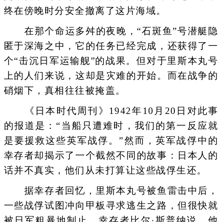
终在傍晚时分安全撤离了这片海域。
在那个命运多舛的夜晚，“石斑鱼”号潜艇隐
匿于深海之中，它的任务已经完成，还获得了一
个“击沉日军运输舰”的战果。但对于里斯本丸号
上的人们来说，这却是灾难的开始。而在战争的
硝烟下，真相往往被掩盖。
《日本时代周刊》1942年10月20日对此事
的报道是：“当船只遭难时，我们的第一反应就
是要援救这些英军战俘。”然而，英军战俘中的
幸存者却揭示了一个截然不同的故事：日本人的
话并不真实，他们从未打算让这些战俘生还。
据幸存者回忆，里斯本丸号被鱼雷击中后，
一些战俘试图冲向甲板寻求逃生之路，但很快就
被日军粗暴地制止。幸存者比尔·斯普纳说，他