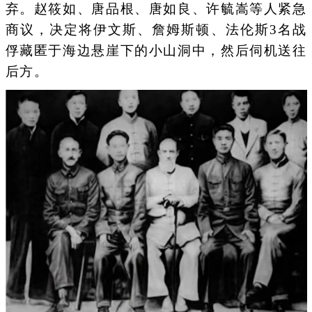
弃。赵筱如、唐品根、唐如良、许毓嵩等人紧急
商议，决定将伊文斯、詹姆斯顿、法伦斯3名战
俘藏匿于海边悬崖下的小山洞中，然后伺机送往
后方。