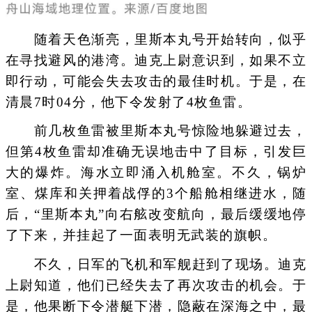
随着天色渐亮，里斯本丸号开始转向，似乎
在寻找避风的港湾。迪克上尉意识到，如果不立
即行动，可能会失去攻击的最佳时机。于是，在
清晨7时04分，他下令发射了4枚鱼雷。
前几枚鱼雷被里斯本丸号惊险地躲避过去，
但第4枚鱼雷却准确无误地击中了目标，引发巨
大的爆炸。海水立即涌入机舱室。不久，锅炉
室、煤库和关押着战俘的3个船舱相继进水，随
后，“里斯本丸”向右舷改变航向，最后缓缓地停
了下来，并挂起了一面表明无武装的旗帜。
不久，日军的飞机和军舰赶到了现场。迪克
上尉知道，他们已经失去了再次攻击的机会。于
是，他果断下令潜艇下潜，隐蔽在深海之中，最