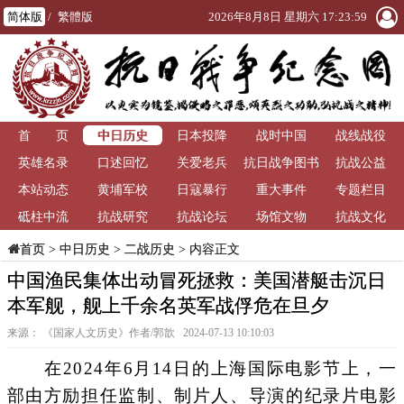
简体版
/
繁體版
2026年8月8日 星期六 17:24:01
中日历史
首 页
日本投降
战时中国
战线战役
英雄名录
口述回忆
关爱老兵
抗日战争图书
抗战公益
本站动态
黄埔军校
日寇暴行
重大事件
馆
专题栏目
砥柱中流
抗战研究
抗战论坛
场馆文物
抗战文化
>
中日历史
>
二战历史
> 内容正文
首页
中国渔民集体出动冒死拯救：美国潜艇击沉日
本军舰，舰上千余名英军战俘危在旦夕
来源： 《国家人文历史》作者/郭歆 2024-07-13 10:10:03
在2024年6月14日的上海国际电影节上，一
部由方励担任监制、制片人、导演的纪录片电影