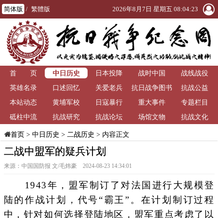
简体版
/
繁體版
2026年8月7日 星期五 08:04:23
中日历史
首 页
日本投降
战时中国
战线战役
英雄名录
口述回忆
关爱老兵
抗日战争图书
抗战公益
本站动态
黄埔军校
日寇暴行
重大事件
馆
专题栏目
砥柱中流
抗战研究
抗战论坛
场馆文物
抗战文化
>
中日历史
>
二战历史
> 内容正文
首页
二战中盟军的疑兵计划
来源：中国国防报 文/毛炜豪 2024-08-23 14:34:01
1943年，盟军制订了对法国进行大规模登
陆的作战计划，代号“霸王”。在计划制订过程
中，针对如何选择登陆地区，盟军重点考虑了以