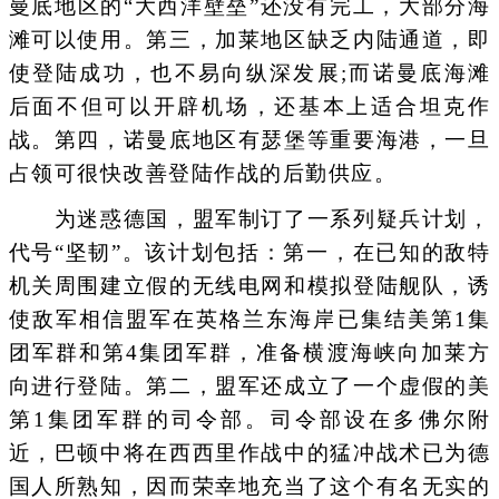
曼底地区的“大西洋壁垒”还没有完工，大部分海
滩可以使用。第三，加莱地区缺乏内陆通道，即
使登陆成功，也不易向纵深发展;而诺曼底海滩
后面不但可以开辟机场，还基本上适合坦克作
战。第四，诺曼底地区有瑟堡等重要海港，一旦
占领可很快改善登陆作战的后勤供应。
为迷惑德国，盟军制订了一系列疑兵计划，
代号“坚韧”。该计划包括：第一，在已知的敌特
机关周围建立假的无线电网和模拟登陆舰队，诱
使敌军相信盟军在英格兰东海岸已集结美第1集
团军群和第4集团军群，准备横渡海峡向加莱方
向进行登陆。第二，盟军还成立了一个虚假的美
第1集团军群的司令部。司令部设在多佛尔附
近，巴顿中将在西西里作战中的猛冲战术已为德
国人所熟知，因而荣幸地充当了这个有名无实的