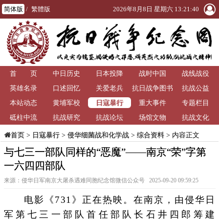
简体版
/
繁體版
2026年8月8日 星期六 13:21:41
首 页
中日历史
日本投降
战时中国
战线战役
英雄名录
口述回忆
关爱老兵
抗日战争图书
抗战公益
日寇暴行
本站动态
黄埔军校
重大事件
馆
专题栏目
砥柱中流
抗战研究
抗战论坛
场馆文物
抗战文化
>
日寇暴行
>
侵华细菌战和化学战
>
综合资料
> 内容正文
首页
与七三一部队同样的“恶魔”——南京“荣”字第
一六四四部队
来源：侵华日军南京大屠杀遇难同胞纪念馆微信公众号 2025-09-20 09:59:25
电影《731》正在热映。在南京，由侵华日
军第七三一部队首任部队长石井四郎筹建