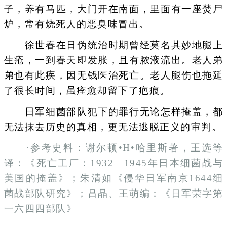
子，养有马匹，大门开在南面，里面有一座焚尸
炉，常有烧死人的恶臭味冒出。
徐世春在日伪统治时期曾经莫名其妙地腿上
生疮，一到春天即发胀，且有脓液流出。老人弟
弟也有此疾，因无钱医治死亡。老人腿伤也拖延
了很长时间，虽痊愈却留下了疤痕。
日军细菌部队犯下的罪行无论怎样掩盖，都
无法抹去历史的真相，更无法逃脱正义的审判。
·参考史料：谢尔顿•H•哈里斯著，王选等
译：《死亡工厂：1932—1945年日本细菌战与
美国的掩盖》；朱清如《侵华日军南京1644细
菌战部队研究》；吕晶、王萌编：《日军荣字第
一六四四部队》