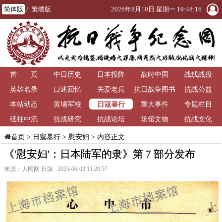
简体版
/
繁體版
2026年8月10日 星期一 19:48:16
首 页
中日历史
日本投降
战时中国
战线战役
英雄名录
口述回忆
关爱老兵
抗日战争图书
抗战公益
日寇暴行
本站动态
黄埔军校
重大事件
馆
专题栏目
砥柱中流
抗战研究
抗战论坛
场馆文物
抗战文化
>
日寇暴行
>
慰安妇
> 内容正文
首页
《'慰安妇'：日本陆军的隶》第 7 部分发布
来源：人民网 日版 2025-06-03 11:20:57