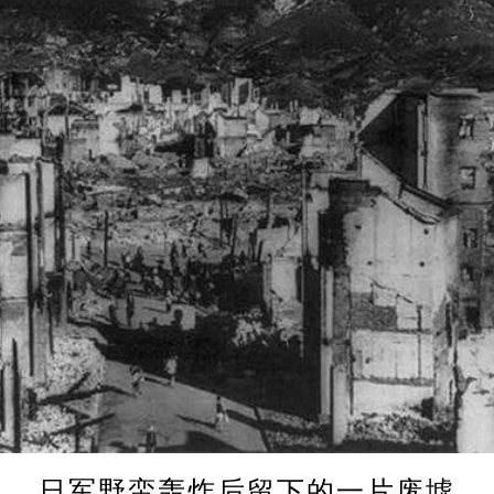
日军野蛮轰炸后留下的一片废墟