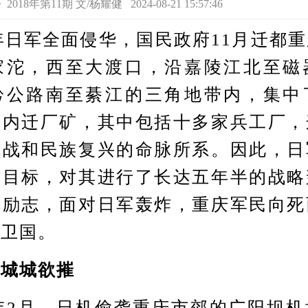
8年第11期 文/杨耀健 2024-08-21 15:57:46
日军全面侵华，国民政府11月迁都
家沱，西至大渡口，沿嘉陵江北至磁
黔公路南至綦江的三角地带内，集中
家内迁厂矿，其中包括十多家兵工厂，
抗战和民族复兴的命脉所系。因此，日
炸目标，对其进行了长达五年半的战略
乱励志，面对日军轰炸，重庆军民向死
卫国。‍
城城欲摧
年2月，日机偷袭重庆市郊的广阳坝机