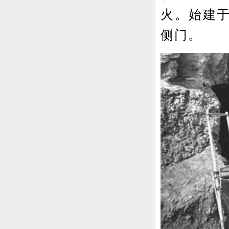
火。始建
侧门。