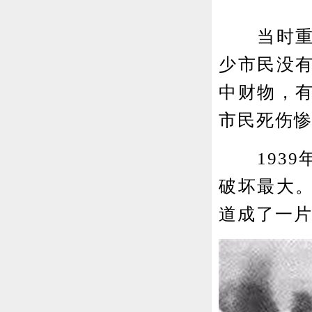
当时重庆
少市民没
中财物，
市民死伤
1939
破坏最大
道成了一片