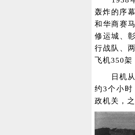
轰炸的序幕
和华商赛
修运城、
行战队、
飞机350
日机从武
约3个小
政机关，