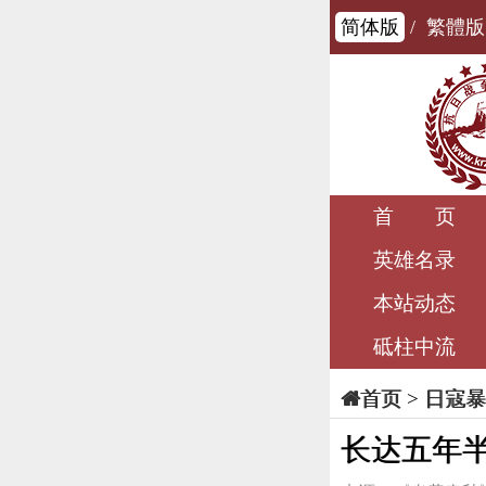
简体版
/
繁體版
首 页
英雄名录
本站动态
砥柱中流
>
日寇暴
首页
长达五年