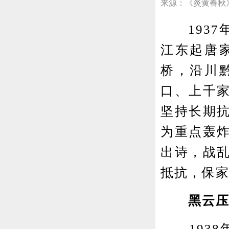
来源：《炎黄春秋》201
1937年
江东起唐
桥，沿川
口、上千
坚持长期
为重点轰
出诗，战
抵抗，保家
黑云压
1938