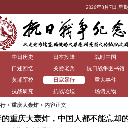
2026年8月7日 星期五
中日历史
日本投降
战时中国
口述回忆
关爱老兵
抗日战争图书馆
黄埔军校
日寇暴行
重大事件
抗战研究
抗战论坛
场馆文物
行
>
重庆大轰炸
> 内容正文
半的重庆大轰炸，中国人都不能忘却