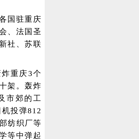
各国驻重庆
会、法国圣
新社、苏联
轰炸重庆3个
十架。轰炸
及市郊的工
机投弹812
政部纺织厂等
学等中弹起