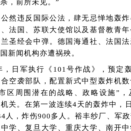
杀，前所未见。”
然违反国际公法，肆无忌惮地轰炸
国、法国、苏联大使馆以及基督教青年
格兰圣经会中弹。德国海通社、法国法
外国新闻机构亦遭祸殃。
，日军执行《101号作战》，预定
联合空袭部队，配置新式中型轰炸机数
“市区周围潜在的战略、政略设施”，
机关。在第一波连续4天的轰炸中，日
34人，炸伤900多人。裕丰纱厂、军
旦中学、复旦大学、重庆大学、南开中