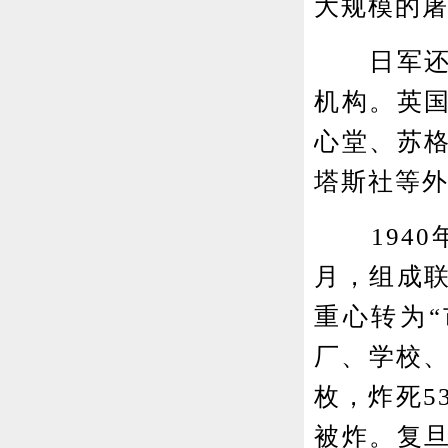
大规模的屠
日军还公
机构。英
心堂、苏
塔斯社等
1940年
月，组成
重心转为
厂、学校、
枚，炸死5
被炸。复