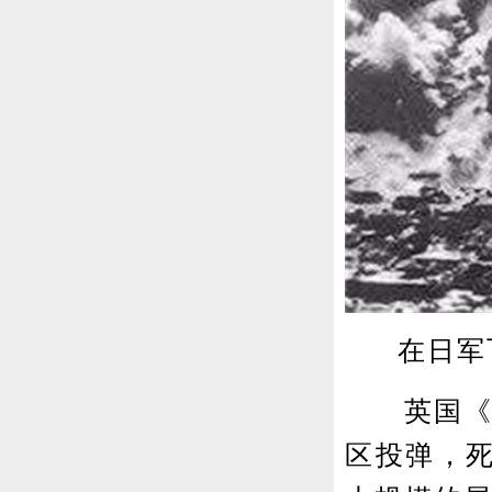
在日军
英国《泰
区投弹，