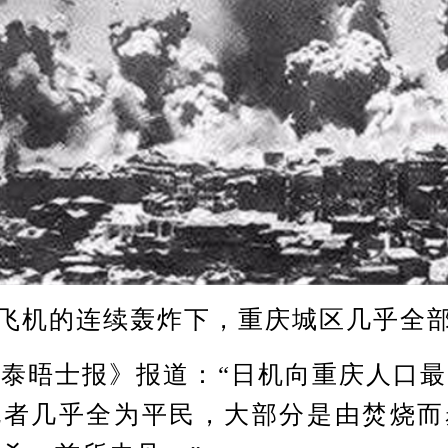
飞机的连续轰炸下，重庆城区几乎全
晤士报》报道：“日机向重庆人口最
死者几乎全为平民，大部分是由焚烧而