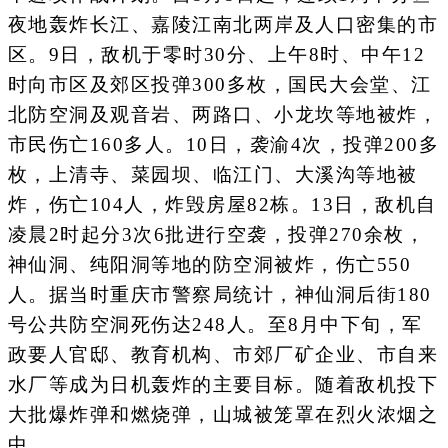
夜地轰炸长江、嘉陵江南北两岸及人口密集的市
区。9日，敌机于零时30分、上午8时、中午12
时向市区及郊区投弹300多枚，国民大会堂、江
北防空洞及观音岩、两路口、小龙坎等地被炸，
市民伤亡160多人。10日，袭渝4次，投弹200多
枚，上清寺、菜园坝、临江门、大溪沟等地被
炸，伤亡104人，炸毁房屋82栋。13日，敌机自
凌晨2时起分3次6批进行空袭，投弹270余枚，
神仙洞、纯阳洞等地的防空洞被炸，伤亡550
人。据当时重庆市警察局统计，神仙洞后街180
号公共防空洞死伤达248人。至8月中下旬，军
政要人官邸、教育机构、市郊厂矿企业、市自来
水厂等成为日机轰炸的主要目标。随着敌机投下
大批爆炸弹和燃烧弹，山城被笼罩在烈火浓烟之
中。