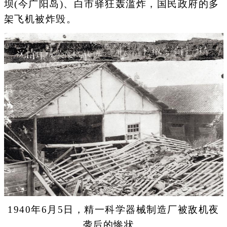
坝(今广阳岛)、白市驿狂轰滥炸，国民政府的多
架飞机被炸毁。
1940年6月5日，精一科学器械制造厂被敌机夜
袭后的惨状。