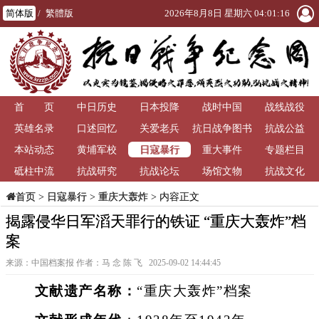
简体版
/
繁體版
2026年8月8日 星期六 04:01:17
首 页
中日历史
日本投降
战时中国
战线战役
英雄名录
口述回忆
关爱老兵
抗日战争图书
抗战公益
日寇暴行
本站动态
黄埔军校
重大事件
馆
专题栏目
砥柱中流
抗战研究
抗战论坛
场馆文物
抗战文化
>
日寇暴行
>
重庆大轰炸
> 内容正文
首页
揭露侵华日军滔天罪行的铁证 “重庆大轰炸”档
案
来源：中国档案报 作者：马 念 陈 飞 2025-09-02 14:44:45
文献遗产名称：
“重庆大轰炸”档案