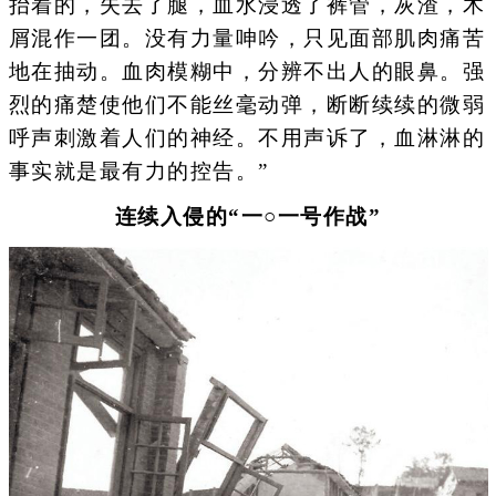
抬着的，失去了腿，血水浸透了裤管，灰渣，木
屑混作一团。没有力量呻吟，只见面部肌肉痛苦
地在抽动。血肉模糊中，分辨不出人的眼鼻。强
烈的痛楚使他们不能丝毫动弹，断断续续的微弱
呼声刺激着人们的神经。不用声诉了，血淋淋的
事实就是最有力的控告。”
连续入侵的“一○一号作战”