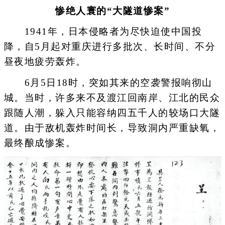
惨绝人寰的“大隧道惨案”
1941年，日本侵略者为尽快迫使中国投
降，自5月起对重庆进行多批次、长时间、不分
昼夜地疲劳轰炸。
6月5日18时，突如其来的空袭警报响彻山
城。当时，许多来不及渡江回南岸、江北的民众
跟随人潮，躲入只能容纳四五千人的较场口大隧
道。由于敌机轰炸时间长，导致洞内严重缺氧，
最终酿成惨案。