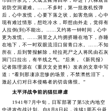
币四仟余元，天成玉账簿四本，即进十八梯观音
岩防空洞避难。……不多时，第一批敌机投弹
后，心中发慌，心要下落之状，如害危病，心中
现有难过情形，想吃冷水，即想由外走，觉得有
人拉倒(到)不能出。……又约将一钟时间，心中
更为发慌。……洞里之人均拥挤睡在地下，亦睡
在地下，不一时双眼流泪口留青口水。……不知
所在，后到警报解除，经拉死尸之人将民由石灰
洞门口拉出，有半线之气。”后来，《新民报》
记者陈理源在《重庆文史资料》发表的文章中写
道：“看到那凄凉悲惨的场景，不禁潸然泪下，
激起人们对日本侵略者的切齿痛恨。”
太平洋战争前的猖狂肆虐
1941年7月中旬，日军部署了第5次内地空
中进攻作战计划。自8月8日起，连续1周不分昼