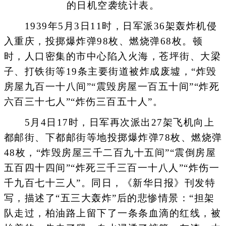
的日机空袭统计表。
1939年5月3日11时，日军派36架轰炸机侵
入重庆，投掷爆炸弹98枚、燃烧弹68枚。顿
时，人口密集的市中心陷入火海，苍坪街、大梁
子、打铁街等19条主要街道被炸成废墟，“炸毁
房屋九百一十八间”“震毁房屋一百五十间”“炸死
六百三十七人”“炸伤三百五十人”。
5月4日17时，日军再次派出27架飞机向上
都邮街、下都邮街等地投掷爆炸弹78枚、燃烧弹
48枚，“炸毁房屋三千二百九十五间”“震倒房屋
五百四十四间”“炸死三千三百一十八人”“炸伤一
千九百七十三人”。同日，《新华日报》刊发特
写，描述了“五三大轰炸”后的悲惨情景：“担架
队走过，柏油路上留下了一条条血滴的红线，被