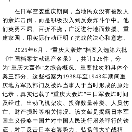
在日军空袭重庆期间，当地民众没有被敌人
的轰炸击倒，而是积极投入到反轰炸斗争中。他
们英勇不屈、百折不挠，广泛进行地面救援、重
建家园，用实际行动证明了抗战的决心和意志。
2025年6月，“重庆大轰炸”档案入选第六批
《中国档案文献遗产名录》，共计126件，分
为“重庆大轰炸”之综合概况、重要批次和具体个
案三部分。这些档案为1938年至1943年期间重
庆地方军政部门及被炸当事人于当时形成的原始
记录，真实记载了“重庆大轰炸”中日军轰炸时间
及经过、出动飞机架次、投弹数量种类、人员伤
亡、财产损毁等相关情况。该文献是揭露日本军
国主义侵略中国并对中国人民进行屠杀罪行的铁
证，对于反击日本右翼势力、弘扬伟大抗战精