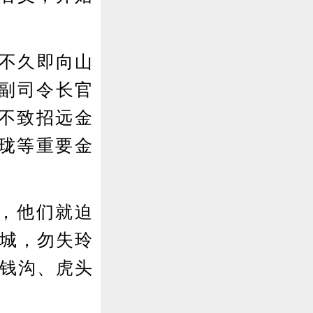
，不久即向山
区副司令长官
不致招远金
珑等重要金
天，他们就迫
远城，勿失玲
金钱沟、虎头