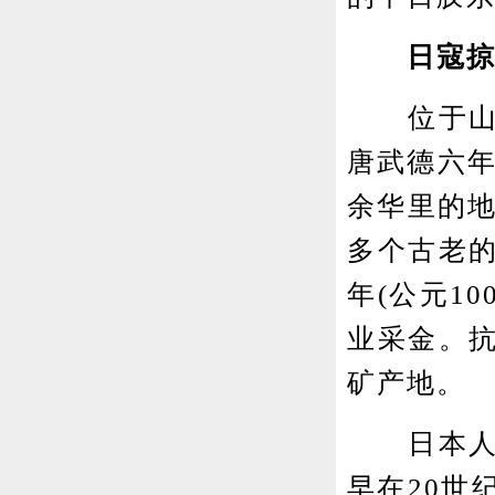
日寇掠
位于山东
唐武德六年
余华里的地
多个古老
年(公元1
业采金。
矿产地。
日本人对
早在20世