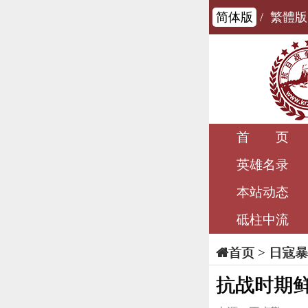
简体版
/
繁體版
首 页
英雄名录
本站动态
砥柱中流
>
日寇暴
首页
抗战时期鲜