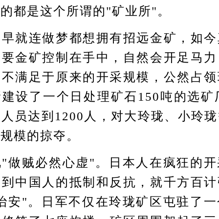
的都是这个所谓的"矿业所"。
就连做梦都想拥有招远金矿，如今
重要金矿控制在手中，自然会开足马力
们不满足于原来的开采规模，公然占领
建设了一个日处理矿石150吨的选矿厂
人员达到1200人，对大玲珑、小玲
前规模的掠夺。
做贼必然心虚"。日本人在疯狂的开
遇到中国人的抵制和反抗，就千方百计
治安"。日军不仅在玲珑矿区屯驻了