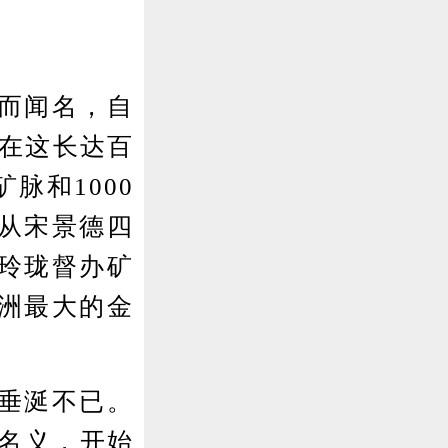
而闻名，自
，在这长达百
脉和1000
从宋景德四
来玲珑督办矿
洲最大的金
垂涎不已。
的名义，开始