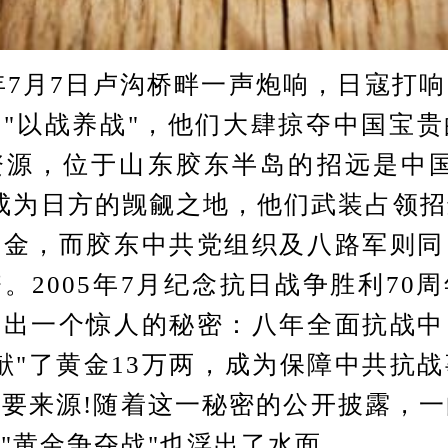
7月7日卢沟桥畔一声炮响，日寇打
"以战养战"，他们大肆掠夺中国宝
资源，位于山东胶东半岛的招远是中国
成为日方的觊觎之地，他们武装占领
黄金，而胶东中共党组织及八路军则同
。2005年7月纪念抗日战争胜利70
爆出一个惊人的秘密：八年全面抗战中
献"了黄金13万两，成为保障中共抗
要来源!随着这一秘密的公开披露，
"黄金争夺战"也浮出了水面……