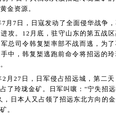
的黄金资源。
7月7日，日寇发动了全面侵华战争
进攻。12月底，驻守山东的第五战
团军总司令韩复榘率部不战而逃，为了
寇手中，韩复榘逃跑前命令将招远的玲
毁。
2月27日，日军侵占招远城，第二
占了玲珑金矿。日军叫嚷："宁失招
久，日本人又占领了招远东北方向的
金矿。