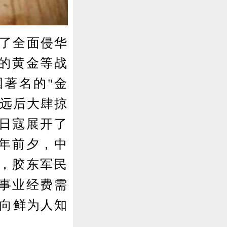
响了全面侵华
贵的黄金等战
著名的"金
招远后大肆掠
日寇展开了
周年前夕，中
，胶东军民
战事业经费需
一向鲜为人知