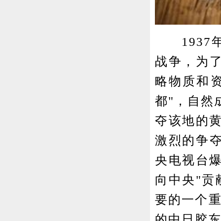
1937年
战争，为了
略物质和
都"，自然
夺该地的
激烈的争夺
央电视台
向中央"贡
要的一个重
的中日胶东