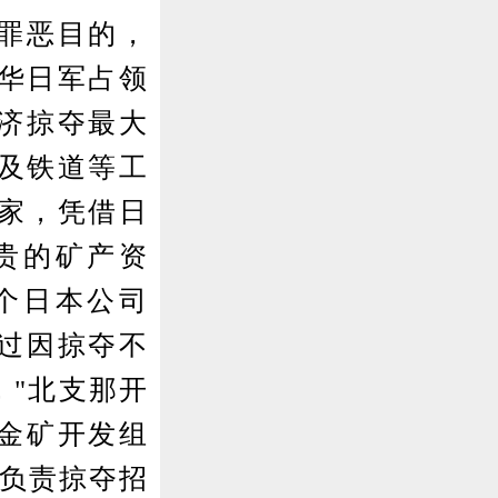
罪恶目的，
华日军占领
经济掠夺最大
及铁道等工
家，凭借日
贵的矿产资
个日本公司
不过因掠夺不
，"北支那开
东金矿开发组
，负责掠夺招