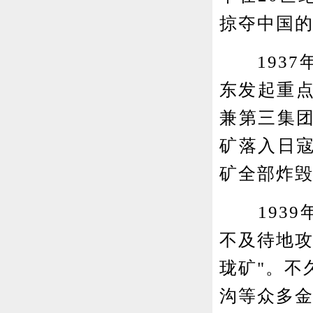
掠夺中国
1937年
东发起重点
兼第三集
矿落入日
矿全部炸
1939年
不及待地攻
珑矿"。不
沟等众多