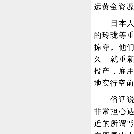
远黄金资源
日本人早
的玲珑等
掠夺。他
久，就重新
投产，雇用
地实行空
俗话说"
非常担心
近的所谓"