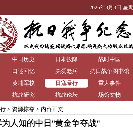
2026年8月8日 星期六
中日历史
日本投降
战时中国
口述回忆
关爱老兵
抗日战争图书馆
黄埔军校
日寇暴行
重大事件
抗战研究
抗战论坛
场馆文物
行
>
资源掠夺
> 内容正文
为人知的中日"黄金争夺战"