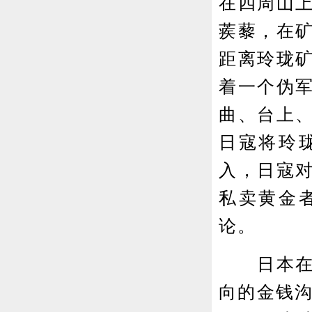
在四周山
蒺藜，在
距离玲珑
着一个伪
曲、台上
日寇将玲
入，日寇
私卖黄金
论。
日本在招
向的金钱沟