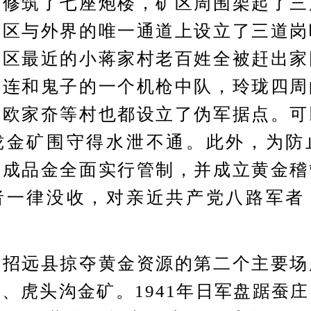
上修筑了七座炮楼，矿区周围架起了三
矿区与外界的唯一通道上设立了三道岗
矿区最近的小蒋家村老百姓全被赶出家
军连和鬼子的一个机枪中队，玲珑四周
、欧家夼等村也都设立了伪军据点。可
珑金矿围守得水泄不通。此外，为防
对成品金全面实行管制，并成立黄金稽
者一律没收，对亲近共产党八路军者
远县掠夺黄金资源的第二个主要场
、虎头沟金矿。1941年日军盘踞蚕