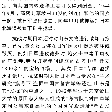
定，向其国内输送华工者可以得到酬金。1944
年9月，高密县草坡村33岁的刘连仁和他的同乡
一起，被日军强行掳去，同年11月被押运到日本
北海道被逼下矿井挖煤。
抗战时期日本还对对山东文物进行破坏与掠
夺。首先,量文物古迹在日军炮火中惨遭破坏或
毁灭。例如日军进攻德州时,炮火击中建于唐初
的广觉寺,寺内贞观年间建立的古塔中弹,矗立
1300余年的宝塔倒塌。。其次,日本“专家”盗掘
历史遗址。抗战时期大批日本考古专家在“学术
研究”旗号下,盗掘中国古墓古城等遗址,山东是
其“发掘”的重点之一。1942年毕业于东京帝国
大学的原田淑人等人组成的“考古队”,对曲阜城
东周公庙东侧高地的鲁国灵光殿遗址“考古发