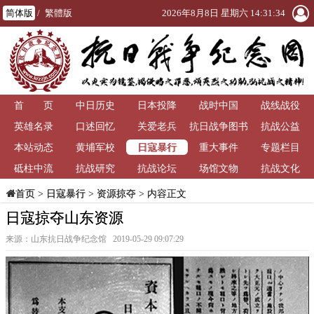
简体版
/
繁體版
2026年8月8日 星期六 14:31:34
首 页
中日历史
日本投降
战时中国
战线战役
英雄名录
口述回忆
关爱老兵
抗日战争图书
抗战公益
日寇暴行
本站动态
黄埔军校
重大事件
馆
专题栏目
砥柱中流
抗战研究
抗战论坛
场馆文物
抗战文化
>
日寇暴行
>
资源掠夺
> 内容正文
首页
日寇掠夺山东资源
来源：山东抗日战争纪念馆 2019-05-29 09:07:29