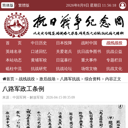
简体版
/
繁體版
2026年8月9日 星期日 11:56:18
战线战役
首 页
中日历史
日本投降
战时中国
英雄名录
口述回忆
关爱老兵
抗日战争图书
抗战公益
本站动态
黄埔军校
日寇暴行
重大事件
馆
专题栏目
砥柱中流
抗战研究
抗战论坛
场馆文物
抗战文化
>
战线战役
>
敌后战场
>
八路军抗战
>
综合资料
> 内容正文
首页
八路军政工条例
来源：中国军网－解放军报 2026-04-15 09:35:09