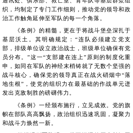
通讯处、俱乐部、救亡室、青年队等基层群众组
织，均制定了专门工作细则，推动党的领导和政
治工作触角延伸至军队的每一个角落。
《条例》的精髓，更在于将战斗堡垒深扎于
基层沃土。其明确规定：“连队必须建立党支
部，排级单位设立政治战士，班级单位确保有党
员分布。”这一“支部建在连上”原则的制度化重
申，如同在军队的神经末梢铸就了无数个坚强的
战斗核心，确保党的领导真正在战火硝烟中“落
地生根”，使党的组织力在最基础的作战单元迸
发出克敌制胜的磅礴伟力。
《条例》一经颁布施行，立见成效。党的旗
帜在部队高高飘扬，政治组织迅速巩固，凝聚力
和战斗力焕然一新。