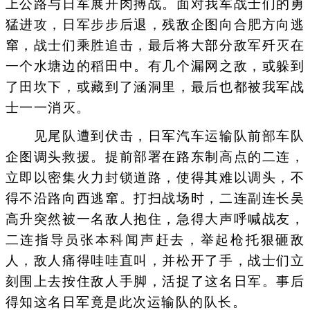
上公路与日军展开肉搏战。面对我军战士们的勇
猛进攻，日军步步后退，残敌企图向合肥方向逃
窜，战士们乘胜追击，最后将大部分敌军歼灭在
一个水塘边的稻田中。有几个漏网之敌，或躲到
了田坎下，或藏到了涵洞里，最后也都被我军战
士一一消灭。
见尾队遭到伏击，日军汽车运输队前部车队
企图调头救援。提前部署在路东制高点的二连，
立即以密集火力封锁道路，使得其难以调头，不
得不沿路向西逃窜。打扫战场时，二连副连长吴
高升突然被一名敌人抱住，急得大声呼喊战友，
二连指导员张本科闻声赶去，举起枪托狠砸敌
人，敌人痛得哇哇直叫，并松开了手，战士们立
刻围上去按住敌人手脚，活捉了这名日军。事后
得知这名日军竟是此次运输队的队长。