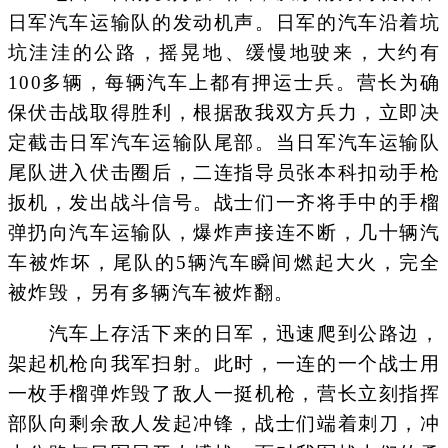
日军汽车运输队的发动机声。日军的汽车沿着坑
坑洼洼的公路，摇晃地、缓慢地驶来，大约有
100多辆，每辆汽车上都有押运士兵。营长为确
保伏击战取得胜利，根据敌我双方兵力，立即决
定截击日军汽车运输队尾部。当日军汽车运输队
尾队进入伏击圈后，二连指导员张本科扣动手枪
扳机，发出战斗信号。战士们一齐将手中的手榴
弹扔向汽车运输队，爆炸声接连不断，几十辆汽
车被炸坏，尾队的5辆汽车瞬间燃起大火，完全
被炸毁，另有多辆汽车被炸翻。
汽车上存活下来的日军，迅速爬到公路边，
架起机枪向我军扫射。此时，一连的一个战士用
一枚手榴弹炸毁了敌人一挺机枪，营长立刻指挥
部队向剩余敌人发起冲锋，战士们端着刺刀，冲