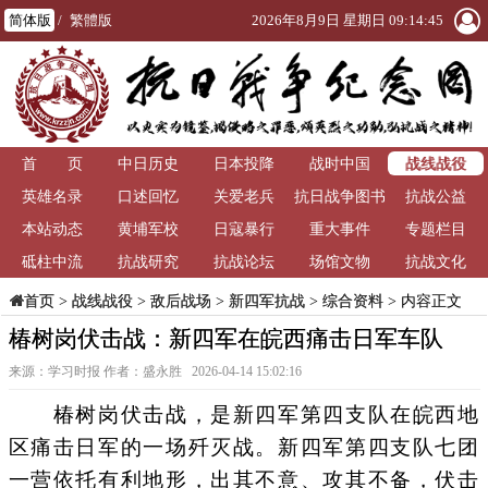
简体版
/
繁體版
2026年8月9日 星期日 09:14:46
战线战役
首 页
中日历史
日本投降
战时中国
英雄名录
口述回忆
关爱老兵
抗日战争图书
抗战公益
本站动态
黄埔军校
日寇暴行
重大事件
馆
专题栏目
砥柱中流
抗战研究
抗战论坛
场馆文物
抗战文化
>
战线战役
>
敌后战场
>
新四军抗战
>
综合资料
> 内容正文
首页
椿树岗伏击战：新四军在皖西痛击日军车队
来源：学习时报 作者：盛永胜 2026-04-14 15:02:16
椿树岗伏击战，是新四军第四支队在皖西地
区痛击日军的一场歼灭战。新四军第四支队七团
一营依托有利地形，出其不意、攻其不备，伏击