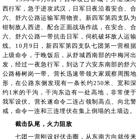
西行军，急于进攻武汉，日军日夜沿着安合、合
六、舒六公路运输军用物资。新四军第四支队为
钳制敌人西进、配合正面战场作战，在安合、合
六、舒六公路一带抗击日军，伺机破坏敌人运输
线。10月9日，新四军第四支队七团第一营根据
上级命令，于晚饭后，从舒城西南部的中梅河出
发，经过一夜急行军，到达了六安东南部的舒六
公路椿树岗一带。营长迅速带领大家观察周围地
形，在公路东侧发现有一条长约250米、宽和深
约1米的干沟，干沟东边有一处高地，非常便于
我军设伏。营长遂命令二连占领制高点、向北警
戒，命令一连和三连埋伏在集上倒塌的土墙边。
截击队尾，火力阻敌
七团一营刚设好伏击圈，从东南方向就传来