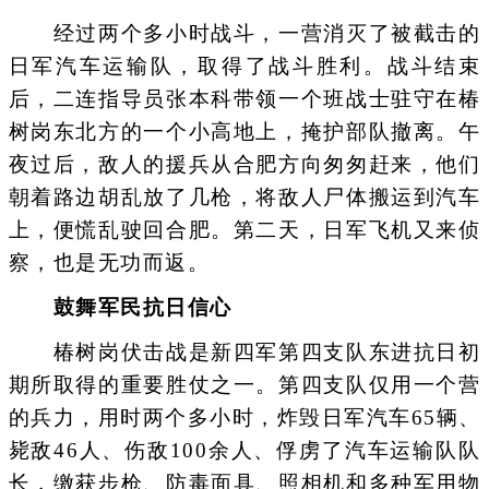
经过两个多小时战斗，一营消灭了被截击的
日军汽车运输队，取得了战斗胜利。战斗结束
后，二连指导员张本科带领一个班战士驻守在椿
树岗东北方的一个小高地上，掩护部队撤离。午
夜过后，敌人的援兵从合肥方向匆匆赶来，他们
朝着路边胡乱放了几枪，将敌人尸体搬运到汽车
上，便慌乱驶回合肥。第二天，日军飞机又来侦
察，也是无功而返。
鼓舞军民抗日信心
椿树岗伏击战是新四军第四支队东进抗日初
期所取得的重要胜仗之一。第四支队仅用一个营
的兵力，用时两个多小时，炸毁日军汽车65辆、
毙敌46人、伤敌100余人、俘虏了汽车运输队队
长，缴获步枪、防毒面具、照相机和多种军用物