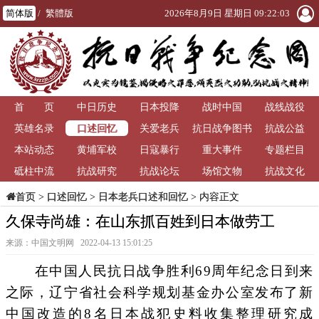
简体版
/
繁體版
2026年8月9日 星期日 09:22:03
首 页
中日历史
日本投降
战时中国
战线战役
口述回忆
英雄名录
关爱老兵
抗日战争图书
抗战公益
本站动态
黄埔军校
日寇暴行
重大事件
馆
专题栏目
砥柱中流
抗战研究
抗战论坛
场馆文物
抗战文化
>
口述回忆
>
日本老兵口述和回忆
> 内容正文
首页
久保寺尚雄：在山东抓百姓到日本做劳工
来源：中国文明网 2022-04-13 15:01:25
在中国人民抗日战争胜利69周年纪念日到来
之际，辽宁省社会科学规划基金办公室发布了新
中国改造的8名日本战犯史料收集整理研究成