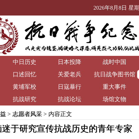
2026年8月8日 星期六
中日历史
日本投降
战时中国
口述回忆
关爱老兵
抗日战争图书馆
黄埔军校
日寇暴行
重大事件
抗战研究
抗战论坛
场馆文物
益
>
志愿者风采
> 内容正文
痴迷于研究宣传抗战历史的青年专家