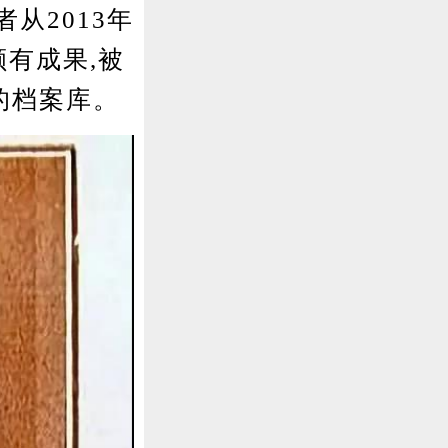
从2013年
颇有成果,被
的档案库。