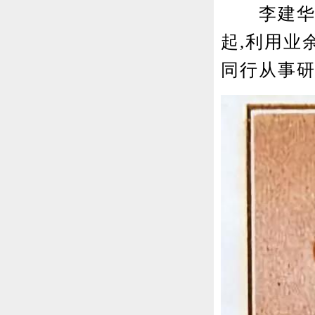
李建华,江
起,利用业
同行从事