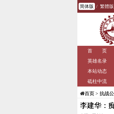
简体版
/
繁體版
首 页
英雄名录
本站动态
砥柱中流
>
抗战公
首页
李建华：