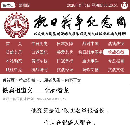
简体版
/
繁體版
2026年8月6日 星期四 09:26:52
首 页
中日历史
日本投降
战时中国
战线战役
抗战公益
英雄名录
口述回忆
关爱老兵
抗日战争图书
本站动态
黄埔军校
日寇暴行
重大事件
馆
专题栏目
砥柱中流
抗战研究
抗战论坛
场馆文物
抗战文化
>
抗战公益
>
志愿者风采
> 内容正文
首页
铁肩担道义——记孙春龙
来源：德国优才计划 2018-12-08 08:12:28
他究竟是谁?敢实名举报省长，
今天在很多人都在，