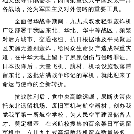
地支援等作战需求，因而批量投入中国及太平洋
各战场，沦为军国主义对外侵略的重要工具。
全面侵华战争期间，九九式双发轻型轰炸机
广泛部署于我国东北、华北、华中等战区，频繁
对后方城市、交通枢纽、抗日根据地及平民聚居
区实施无差别轰炸，给民众生命财产造成深重灾
难，在中华大地上留下了累累创伤与侵略罪证。
日本投降后，大量飞机、航材、机场设施散落滞
留东北，这批沾满战争印记的军机，就此迎来了
命运与使命的全新转折。
抗战胜利后，党中央高瞻远瞩，果断决策依
托东北遗留机场、废旧军机与航空器材，创办我
党我军第一所航空学校，为人民空军建设储备人
才、奠定根基。在老航校搜集的百余架日军遗留
军机中，立川九九式高级教练机留存数量较多，