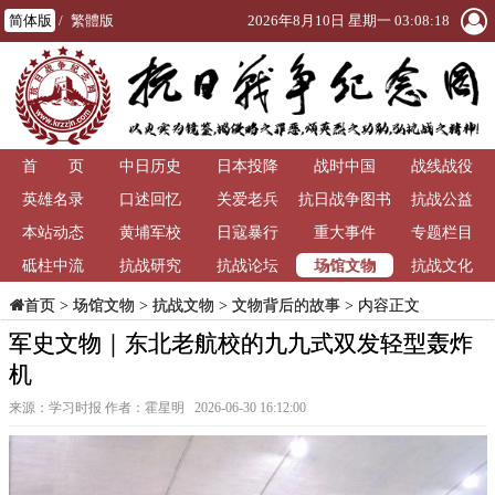
简体版
/
繁體版
2026年8月10日 星期一 03:08:19
首 页
中日历史
日本投降
战时中国
战线战役
英雄名录
口述回忆
关爱老兵
抗日战争图书
抗战公益
本站动态
黄埔军校
日寇暴行
重大事件
馆
专题栏目
场馆文物
砥柱中流
抗战研究
抗战论坛
抗战文化
>
场馆文物
>
抗战文物
>
文物背后的故事
> 内容正文
首页
军史文物｜东北老航校的九九式双发轻型轰炸
机
来源：学习时报 作者：霍星明 2026-06-30 16:12:00