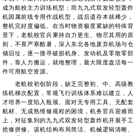
成为航校主力训练机型；而九九式双发轻型轰炸
机因属前线专用作战机型，战后遗存本就稀少，
整机完好度偏低。在当时物资极度紧缺的特殊背
景下，老航校官兵秉持自力更生、物尽其用的原
则，不畏严寒酷暑，深入东北各地废弃机场与仓
储旧址，逐一搜寻破损机身、发动机及零散零部
件，靠人力搬运，就地整理，最大限度盘活每一
件可用航空资源。
老航校初创阶段，缺乏完整初、中、高级教
练机梯次配置，常规飞行训练体系难以建立，人
才培养一度陷入瓶颈。面对无专用工具、无配套
航材、无成熟维修规程的困境，机务官兵迎难而
上，对征集到的九九式双发轻型轰炸机开展手工
抢修拼修。该机结构布局简洁、机械逻辑清晰、