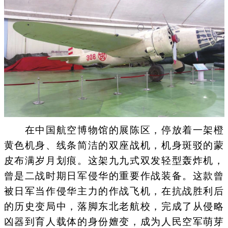
在中国航空博物馆的展陈区，停放着一架橙
黄色机身、线条简洁的双座战机，机身斑驳的蒙
皮布满岁月划痕。这架九九式双发轻型轰炸机，
曾是二战时期日军侵华的重要作战装备。这款曾
被日军当作侵华主力的作战飞机，在抗战胜利后
的历史变局中，落脚东北老航校，完成了从侵略
凶器到育人载体的身份嬗变，成为人民空军萌芽