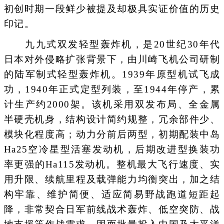
初创时期一段鲜少被提及却极具实证价值的历史
印记。
九九式双发轻型轰炸机，是20世纪30年代
日本对外侵略扩张背景下，由川崎飞机公司研制
的陆军制式轻型轰炸机。1939年原型机试飞成
功，1940年正式定型列装，至1944年停产，累
计生产约2000架。该机采用双发布局、全金属
半硬壳机身，结构设计简约规整，冗余部件少、
模块化程度高；动力分前后两型，初期配装中岛
Ha25空冷星型活塞发动机，后期改进型换装功
率更强的Ha115发动机。整机最大飞行速度、实
用升限、续航里程及载弹能力均衡突出，加之结
构牢靠、维护简便、适应简易野战跑道短距起
降，非常契合日军前线战术轰炸、低空突防、战