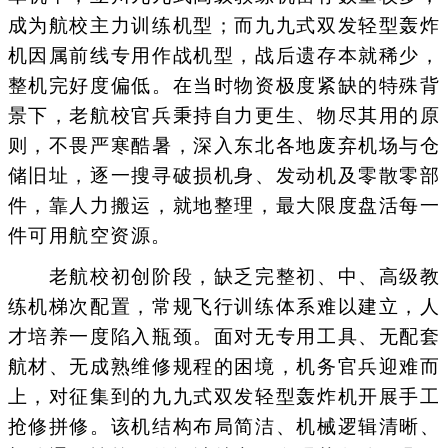
成为航校主力训练机型；而九九式双发轻型轰炸
机因属前线专用作战机型，战后遗存本就稀少，
整机完好度偏低。在当时物资极度紧缺的特殊背
景下，老航校官兵秉持自力更生、物尽其用的原
则，不畏严寒酷暑，深入东北各地废弃机场与仓
储旧址，逐一搜寻破损机身、发动机及零散零部
件，靠人力搬运，就地整理，最大限度盘活每一
件可用航空资源。
老航校初创阶段，缺乏完整初、中、高级教
练机梯次配置，常规飞行训练体系难以建立，人
才培养一度陷入瓶颈。面对无专用工具、无配套
航材、无成熟维修规程的困境，机务官兵迎难而
上，对征集到的九九式双发轻型轰炸机开展手工
抢修拼修。该机结构布局简洁、机械逻辑清晰、