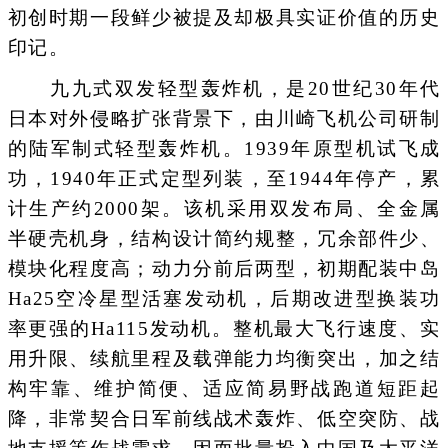
初创时期一段鲜少被提及却极具实证价值的历史
印记。
九九式双发轻型轰炸机，是20世纪30年代
日本对外侵略扩张背景下，由川崎飞机公司研制
的陆军制式轻型轰炸机。1939年原型机试飞成
功，1940年正式定型列装，至1944年停产，累
计生产约2000架。该机采用双发布局、全金属
半硬壳机身，结构设计简约规整，冗余部件少、
模块化程度高；动力分前后两型，初期配装中岛
Ha25空冷星型活塞发动机，后期改进型换装功
率更强的Ha115发动机。整机最大飞行速度、实
用升限、续航里程及载弹能力均衡突出，加之结
构牢靠、维护简便、适应简易野战跑道短距起
降，非常契合日军前线战术轰炸、低空突防、战