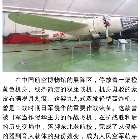
在中国航空博物馆的展陈区，停放着一架橙
黄色机身、线条简洁的双座战机，机身斑驳的蒙
皮布满岁月划痕。这架九九式双发轻型轰炸机，
曾是二战时期日军侵华的重要作战装备。这款曾
被日军当作侵华主力的作战飞机，在抗战胜利后
的历史变局中，落脚东北老航校，完成了从侵略
凶器到育人载体的身份嬗变，成为人民空军萌芽