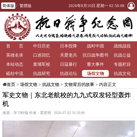
简体版
/
繁體版
2026年8月10日 星期一 02:58:09
首 页
中日历史
日本投降
战时中国
战线战役
英雄名录
口述回忆
关爱老兵
抗日战争图书
抗战公益
本站动态
黄埔军校
日寇暴行
重大事件
馆
专题栏目
场馆文物
砥柱中流
抗战研究
抗战论坛
抗战文化
>
场馆文物
>
抗战文物
>
文物背后的故事
> 内容正文
首页
军史文物｜东北老航校的九九式双发轻型轰炸
机
来源：学习时报 作者：霍星明 2026-07-02 10:20:06