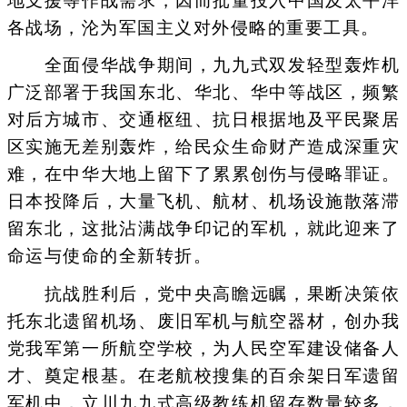
地支援等作战需求，因而批量投入中国及太平洋
各战场，沦为军国主义对外侵略的重要工具。
全面侵华战争期间，九九式双发轻型轰炸机
广泛部署于我国东北、华北、华中等战区，频繁
对后方城市、交通枢纽、抗日根据地及平民聚居
区实施无差别轰炸，给民众生命财产造成深重灾
难，在中华大地上留下了累累创伤与侵略罪证。
日本投降后，大量飞机、航材、机场设施散落滞
留东北，这批沾满战争印记的军机，就此迎来了
命运与使命的全新转折。
抗战胜利后，党中央高瞻远瞩，果断决策依
托东北遗留机场、废旧军机与航空器材，创办我
党我军第一所航空学校，为人民空军建设储备人
才、奠定根基。在老航校搜集的百余架日军遗留
军机中，立川九九式高级教练机留存数量较多，