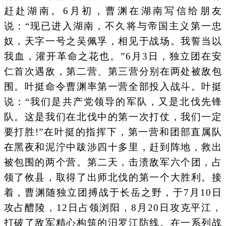
赶赴湖南。6月初，曹渊在湖南写信给朋友
说：“现已进入湖南，不久将与帝国主义第一忠
奴，天字一号之吴佩孚，相见于战场。我誓当以
我血，灌开革命之花也。”6月3日，独立团在安
仁首次遇敌，第二营、第三营分别在两处被敌包
围。叶挺命令曹渊率第一营全部投入战斗。叶挺
说：“我们是共产党领导的军队，又是北伐先锋
队。这是我们在北伐中的第一次打仗，我们一定
要打胜!”在叶挺的指挥下，第一营和团部直属队
在黑夜和泥泞中跋涉四十多里，赶到阵地，救出
被包围的两个营。第二天，击溃敌军六个团，占
领了攸县，取得了出师北伐的第一个大胜利。接
着，曹渊随独立团搏战于长岳之野，于7月10日
攻占醴陵，12日占领浏阳，8月20日攻克平江，
打破了敌军精心构筑的汨罗江防线。在一系列战