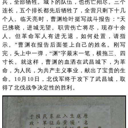
兵，全部牺牲。城下的队伍，也伤亡殆尽。三个
连长，五个排长都先后牺牲了，全营只剩下十几
个人。临天亮时，曹渊给叶挺写战斗报告：“天
已拂晓，进城无望。职营伤亡将尽，现存十余
人。但革命军人有进无退，如何处置，请指
示。”曹渊在报告后面签上自己的姓名。刚写
完，头上中一弹，“渊”字最末一笔，横拖三、四
寸长。就这样，曹渊的血洒在武昌城下，为革
命，为人民，为共产主义事业，献出了宝贵的生
命。10月10日，北伐军终于攻下了武昌城，取
得了北伐战争决定性的胜利。