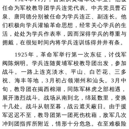
任命为军校教导团学兵连党代表。中共党员曹石
泉、唐同德分别被任命为学兵连正、副连长。他
们积极向学兵灌输革命思想，经常关心学兵的生
活，处处为学兵作表率，因而深得学兵的尊重与
拥戴，在很短时间内将学兵连训练得井井有条。
1925年，革命军举行第一次东征，讨伐军
阀陈炯明。学兵连随黄埔军校教导团出发，参加
战斗。一路上连克淡水、平山、白芒花、三多
祝、海丰等地，3月初占领潮州和汕头。3月中
旬，教导团在揭西棉湖，同陈军林虎之部相遇，
展开激烈战斗。战场从南到北，绵延数里，变换
十几处。战斗从朝至暮，战云遮天蔽日。由于援
军迟迟不至，教导团第一团死伤枕藉，敌军几次
冲到团指挥所附近，情形十分危急。在至难极险