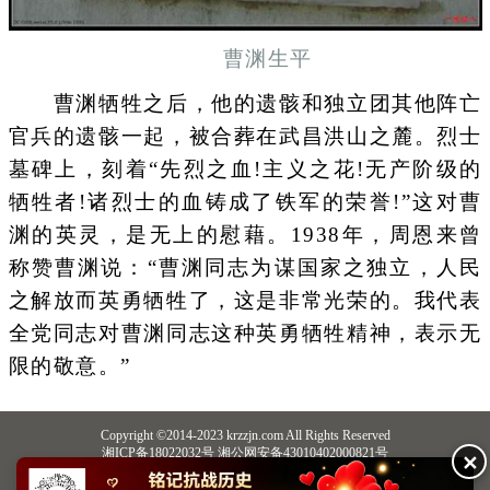
曹渊生平
曹渊牺牲之后，他的遗骸和独立团其他阵亡
官兵的遗骸一起，被合葬在武昌洪山之麓。烈士
墓碑上，刻着“先烈之血!主义之花!无产阶级的
牺牲者!诸烈士的血铸成了铁军的荣誉!”这对曹
渊的英灵，是无上的慰藉。1938年，周恩来曾
称赞曹渊说：“曹渊同志为谋国家之独立，人民
之解放而英勇牺牲了，这是非常光荣的。我代表
全党同志对曹渊同志这种英勇牺牲精神，表示无
限的敬意。”
Copyright ©2014-2023 krzzjn.com All Rights Reserved
湘ICP备18022032号 湘公网安备43010402000821号
✕
中央网信办违法和不良信息举报中心
长沙市互联网违法和不良信息举报中心
不良信息举报电话：0731-85531328 19198230121（微信同号）