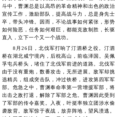
斗中，曹渊总是以高昂的革命精神和出色的政治
宣传工作，激励部队，提高战斗力，总是身先士
卒，带头冲锋。因而，不论战事如何紧张，形势
如何险恶，任务如何艰巨，都能克敌制胜，长驱
直入，立下一个又一个战功。
8月26日，北伐军打响了汀泗桥之役。汀泗
桥在湖北咸宁境内，后枕高山，前临泽国。吴佩
孚屯兵桥头，堵住了北伐军前进的道路。北伐军
由于没有重炮，数番攻击，无所进展。敌军却挑
选精兵，组成突击队，冲过铁桥，进攻第四军军
部。危急之中，曹渊奉命率第一营增援军部，将
出击之敌打退，解除了军部之危。曹渊因此受到
了军部的传令嘉奖。入夜，叶挺率独立团涉水偷
袭敌背。敌军惊于夜战，放弃阵地，望风溃逃。