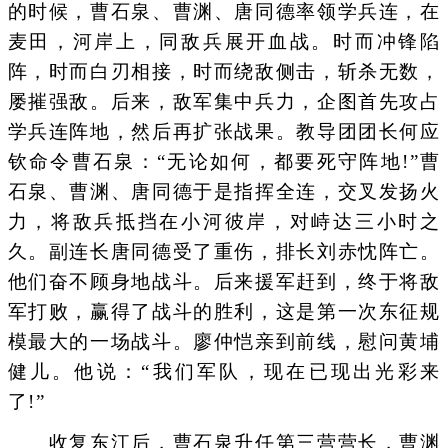
的时候，曹石泉、曹渊、唐同德率领学兵连，在
麦田，河岸上，同敌兵展开血战。时而冲锋陷
阵，时而白刃相接，时而绕敌侧击，斩杀无数，
屡摧强敌。后来，敌军集中兵力，企图首先攻占
学兵连阵地，然后再扩张战果。教导团团长何应
钦命令曹石泉：“无论如何，都要死守阵地!”曹
石泉、曹渊、唐同德于是指挥全连，交叉发扬火
力，将敌兵抵挡在小河彼岸，对峙达三小时之
久。副连长唐同德受了重伤，排长刘赤忱阵亡。
他们奋不顾身地战斗。后来援军赶到，终于将敌
军打败，赢得了战斗的胜利，这是第一次东征规
模最大的一场战斗。廖仲恺亲到前线，慰问黄埔
健儿。他说：“我们军队，现在已现出光彩来
了!”
收复东江后，曹石泉升任第三营营长，曹渊