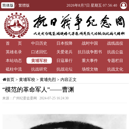
简体版
/
繁體版
2026年8月7日 星期五 07:56:41
首 页
中日历史
日本投降
战时中国
战线战役
英雄名录
口述回忆
关爱老兵
抗日战争图书
抗战公益
黄埔军校
本站动态
日寇暴行
重大事件
馆
专题栏目
砥柱中流
抗战研究
抗战论坛
场馆文物
抗战文化
>
黄埔军校
>
黄埔先烈
> 内容正文
首页
“模范的革命军人”——曹渊
来源：广州纪委监委网 2024-07-25 16:24:30