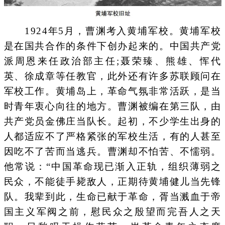
1924年5月，曹渊考入黄埔军校。黄埔军校
是在国共合作的条件下创办起来的。中国共产党
派周恩来任政治部主任;聂荣臻、熊雄、恽代
英、徐成章等任教官，此外还有许多苏联顾问在
军校工作。黄埔岛上，革命气氛非常活跃，是当
时青年衷心向往的地方。曹渊被编在第三队，由
共产党员金佛庄当队长。起初，不少学生出身的
人都适应不了严格紧张的军校生活，有的人甚至
因吃不了苦而当逃兵。曹渊却不怕苦、不懦弱。
他常说：“中国革命现已渐入正轨，组织薄弱之
民众，不能徒手毙敌人，正期待黄埔健儿当先锋
队。我辈到此，生命已献于革命，胥当溅血于帝
国主义军阀之前，慰民众之殷望而完吾人之天