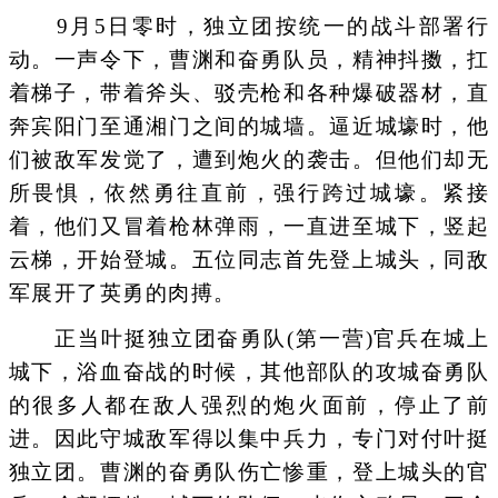
9月5日零时，独立团按统一的战斗部署行
动。一声令下，曹渊和奋勇队员，精神抖擞，扛
着梯子，带着斧头、驳壳枪和各种爆破器材，直
奔宾阳门至通湘门之间的城墙。逼近城壕时，他
们被敌军发觉了，遭到炮火的袭击。但他们却无
所畏惧，依然勇往直前，强行跨过城壕。紧接
着，他们又冒着枪林弹雨，一直进至城下，竖起
云梯，开始登城。五位同志首先登上城头，同敌
军展开了英勇的肉搏。
正当叶挺独立团奋勇队(第一营)官兵在城上
城下，浴血奋战的时候，其他部队的攻城奋勇队
的很多人都在敌人强烈的炮火面前，停止了前
进。因此守城敌军得以集中兵力，专门对付叶挺
独立团。曹渊的奋勇队伤亡惨重，登上城头的官