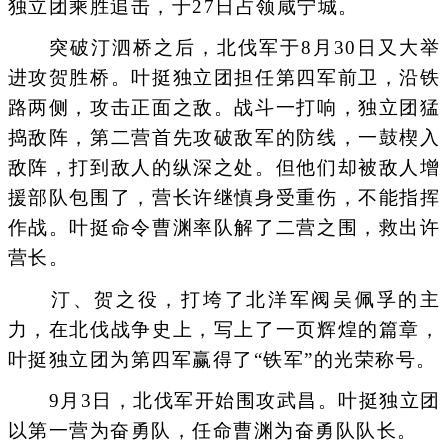
独立团乘胜追击，于27日占领咸宁城。
突破汀泗桥之后，北伐军于8月30日又大举
进攻贺胜桥。叶挺独立团担任第四军前卫，沿铁
路两侧，攻击正面之敌。战斗一打响，独立团猛
捣敌阵，第二营首先攻破敌军的防线，一鼓楔入
敌阵，打到敌人的纵深之处。但他们却被敌人增
援部队包围了，营长许继慎身受重伤，不能指挥
作战。叶挺命令曹渊率队解了二营之围，救出许
营长。
汀、贺之役，打垮了北洋军阀吴佩孚的主
力，在北伐战争史上，写上了一页辉煌的篇章，
叶挺独立团为第四军赢得了“铁军”的光荣称号。
9月3日，北伐军开始围攻武昌。叶挺独立团
以第一营为奋勇队，任命曹渊为奋勇队队长。