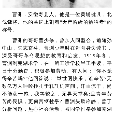
曹渊，安徽寿县人。他是一位黄埔健儿，北
伐骁将。他的墓碑上刻着“无产阶级的牺牲者”的
称号。
曹渊的哥哥曹少修，曾加入同盟会，追随孙
中山，矢志奋斗。曹渊少年时在哥哥身边读书，
深受哥哥革命思想的教育和启发。1919年冬，
曹渊到芜湖求学，在一所工读学校半工半读，平
日十分勤奋，积极参加劳动。有人问：“你不觉
得辛苦吗?”他回答说：“举世图快乐，谁辛苦?无
数亿万人呻吟挣扎于轧轧机声间，汗血流干，尚
不能获一饱，我等较之，无异天堂矣;且青年劳
苦尚畏惧，更何言牺牲乎?”曹渊头脑冷静，善于
分析问题，热心社会活动，被同学推举参加芜湖