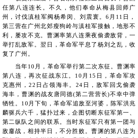
任第八连连长。不久，他们奉命从梅县回师广
州，讨伐滇桂军阀杨希闵、刘震寰。6月11日，
第三营在广州北郊瘦狗岭与滇桂军接触，地形不
利，屡攻不克。曹渊率第八连乘夜偷袭敌背，一
举打乱敌军。翌日，革命军平息了杨刘之乱，收
复了广州。
当年10月，革命军举行第二次东征。曹渊率
第八连，再次征战东江。10月15日，革命军攻
克惠州，22日占领海丰。24日，敌军回戈偷袭
海丰，曹渊的战友唐同德(第二营营长)不幸中弹
牺牲。10月下旬，革命军追敌至河婆，陈军洪兆
麟驱兵六千，猛扑过来，企图切断东征军第一、
第二纵队之间的联系。当时东征军只有第一团与
敌鏖战，相持半日，不分胜败。曹渊的第八连为