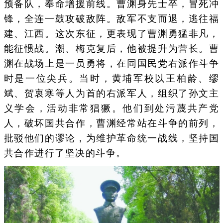
预备队，奉命增援前线。曹渊身先士卒，冒死冲
锋，全连一鼓攻破敌阵。敌军不支而退，逃往福
建、江西。这次东征，更表现了曹渊勇猛非凡，
能征惯战。潮、梅克复后，他被提升为营长。曹
渊在战场上是一员勇将，在同国民党右派作斗争
时是一位尖兵。当时，黄埔军校以王柏龄、缪
斌、贺衷寒等人为首的右派军人，组织了孙文主
义学会，活动非常猖獗。他们到处污蔑共产党
人，破坏国共合作，曹渊经常站在斗争的前列，
批驳他们的谬论，为维护革命统一战线，坚持国
共合作进行了坚决的斗争。