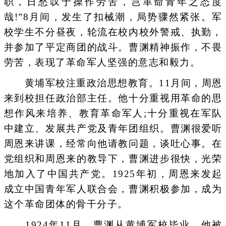
职，日愁叹于操作劳苦，岂革命青年之态度
哉!”8月间，发生了扣械潮，局势骤然紧张。军
校学生不分昼夜，轮流在校内校外警戒、执勤，
并参加了平定商团的战斗。曹渊精神振作，不畏
劳苦，表现了革命军人坚强的意志和毅力。
黄埔军校注重政治思想教育。11月间，周恩
来到校担任政治部主任。他十分重视用革命的思
想作风来培养、教育革命军人;十分重视在军队
中建立、发展共产党及青年团组织。曹渊很爱听
周恩来讲课，经常向他请教问题，谈吐心事。在
党组织和周恩来的教导下，曹渊进步很快，光荣
地加入了中国共产党。1925年初，周恩来发起
成立中国青年军人联合会，曹渊积极参加，成为
这个革命团体的骨干分子。
1924年11月，曹渊从黄埔军校毕业。他被