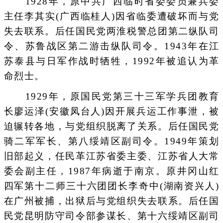
1928年，原中共广西临时省委委员兼兵委
主任李其实(广西临桂人)因省临委遭破坏而与党
失去联系。后任国民党两淮税警总团第二纵队司
令、苏鲁战区第二游击纵队司令。1943年在江
苏泰县与日军作战时牺牲，1992年被追认为革
命烈士。
1929年，原国民党第三十三军学兵团教育
长廖运泽(安徽凤台人)因开展兵运工作事泄，被
迫辗转各地，与党组织脱离了关系。后任国民党
骑二军军长、第八绥靖区副司令。1949年策划
旧部起义，任民革江苏省委主委、江苏省人大常
委会副主任，1987年病逝于南京。原井冈山红
四军第十二师三十六团团长李奇中(湖南资兴人)
在广州被捕，出狱后与党组织失去联系。后任国
民党昆明防守司令部参谋长、第十六绥靖区副司