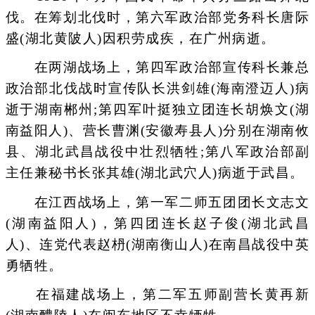
伐。在筹划北伐时，第六军政治部党务科长唐际
盛(湖北黄陂人)因积劳成疾，在广州病逝。
在两湖战场上，第四军政治部宣传科长兼总
政治部北伐战时宣传队长洪剑雄(海南澄迈人)病
逝于湖南郴州;第四军叶挺独立团连长胡焕文(湖
南益阳人)、营长曹渊(安徽寿县人)分别在湖南攸
县、湖北武昌战役中壮烈牺牲;第八军政治部副
主任兼秘书长张其雄(湖北武穴人)病逝于武昌。
在江西战场上，第一军二师五团团长文志文
(湖南益阳人)，第四团连长赵子俊(湖北武昌
人)、连党代表赵枬(湖南衡山人)在南昌战役中英
勇牺牲。
在福建战场上，第二军五师副营长黄再新