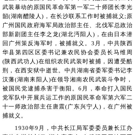
武装暴动的原国民革命军第一军二十师团长李光
韶(湖南醴陵人)，在长沙联系工作时被捕就义;原
广州国民政府海军局政治部主任、北伐军总政治
部新剧团主任李之龙(湖北沔阳人)，在由日本潜
回广州策反海军时，被捕就义。3月，中共陕西
华县第四区区委书记兼农民协会委员长马维周
(陕西武功人)在组织农民武装时被捕，因遭受酷
刑，在西安狱中逝世。中共湖南省委军委书记李
汉藩(湖南耒阳人)在领导湘南农民武装斗争时，
被国民党逮捕杀害于衡阳。6月，奉命打入国民
党军队中开展兵运工作的原国民革命军第六军二
十一师政治部主任唐震(广东兴宁人)，在广州被
捕就义。
1930年9月，中共长江局军委委员兼长江办