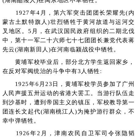
(湖南醴陵人)在闽东地区不幸牺牲。
1927年4月，第六军突击团团长荣耀先(内
蒙古土默特旗人)壮烈牺牲于黄河故道与运河交
叉地区。5月，在武汉国民政府组织的二期北伐
中，第十一军二十六师七十七团团长兼党代表蒋
先云(湖南新田人)在河南临颍战役中牺牲。
黄埔军校毕业后，部分北方学生返回家乡，
在反对军阀统治的斗争中有3人牺牲:
1925年6月23日，黄埔军校学员参加了广州
人民声援五卅运动的省港大罢工。当游行队伍走
到沙基时，遭到帝国主义的镇压，军校教导第一
团连长文起代(湖南桃江人)为掩护游行群众，不
幸中弹牺牲。
1926年2月，津南农民自卫军司令张隐韬