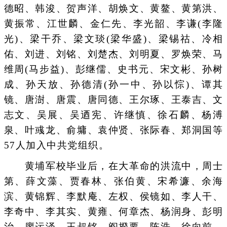
德昭、韩浚、贺声洋、胡焕文、黄鳌、黄第洪、
黄振常、江世麟、金仁先、李光韶、李谦(李隆
光)、梁干乔、梁文琰(梁华盛)、梁锡祜、冷相
佑、刘进、刘铭、刘楚杰、刘明夏、罗焕荣、马
维周(马步益)、彭继儒、史书元、宋文彬、孙树
成、孙天放、孙德清(孙一中、孙以悰)、谭其
镜、唐澍、唐震、唐同德、王尔琢、王泰吉、文
志文、吴展、吴迺宪、许继慎、徐石麟、杨溥
泉、叶彧龙、俞墉、袁仲贤、张际春、郑洞国等
57人加入中共党组织。
黄埔军校毕业后，在大革命的洪流中，周士
第、薛文藻、贾春林、张伯黄、宋希濂、余海
滨、黄锦辉、李默庵、左权、侯镜如、李人干、
李奇中、李其实、黄雍、何章杰、杨润身、彭明
治、廖运泽、王叔铭、阎揆要、陈浩、徐向前、