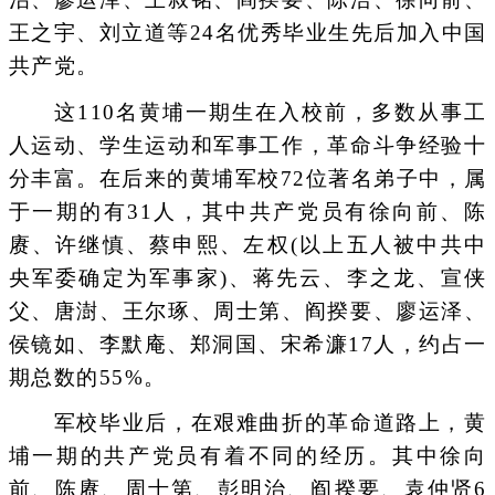
王之宇、刘立道等24名优秀毕业生先后加入中国
共产党。
这110名黄埔一期生在入校前，多数从事工
人运动、学生运动和军事工作，革命斗争经验十
分丰富。在后来的黄埔军校72位著名弟子中，属
于一期的有31人，其中共产党员有徐向前、陈
赓、许继慎、蔡申熙、左权(以上五人被中共中
央军委确定为军事家)、蒋先云、李之龙、宣侠
父、唐澍、王尔琢、周士第、阎揆要、廖运泽、
侯镜如、李默庵、郑洞国、宋希濂17人，约占一
期总数的55%。
军校毕业后，在艰难曲折的革命道路上，黄
埔一期的共产党员有着不同的经历。其中徐向
前、陈赓、周士第、彭明治、阎揆要、袁仲贤6