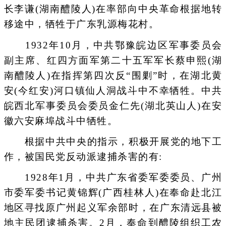
长李谦(湖南醴陵人)在率部向中央革命根据地转
移途中，牺牲于广东乳源梅花村。
1932年10月，中共鄂豫皖边区军事委员会
副主席、红四方面军第二十五军军长蔡申熙(湖
南醴陵人)在指挥第四次反“围剿”时，在湖北黄
安(今红安)河口镇仙人洞战斗中不幸牺牲。中共
皖西北军事委员会委员金仁先(湖北英山人)在安
徽六安麻埠战斗中牺牲。
根据中共中央的指示，积极开展党的地下工
作，被国民党反动派逮捕杀害的有:
1928年1月，中共广东省委军委委员、广州
市委军委书记黄锦辉(广西桂林人)在奉命赴北江
地区寻找原广州起义军余部时，在广东清远县被
地主民团逮捕杀害。2月，奉命到醴陵组织工农