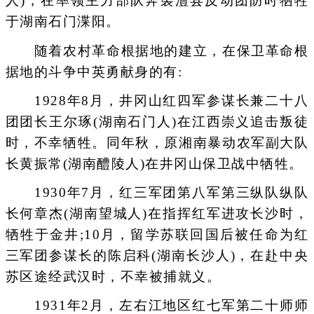
人)，在率领主力部队奔袭澧县反动团防时牺牲
于湖南石门渫阳。
随着农村革命根据地的建立，在保卫革命根
据地的斗争中英勇献身的有:
1928年8月，井冈山红四军参谋长兼二十八
团团长王尔琢(湖南石门人)在江西崇义追击叛徒
时，不幸牺牲。同年秋，原湘南暴动农军副大队
长黄振常(湖南醴陵人)在井冈山保卫战中牺牲。
1930年7月，红三军团第八军第三纵队纵队
长何章杰(湖南望城人)在指挥红军进攻长沙时，
牺牲于金井;10月，留学苏联回国后被任命为红
三军团参谋长的陈启科(湖南长沙人)，在赴中央
苏区途经武汉时，不幸被捕就义。
1931年2月，左右江地区红七军第二十师师