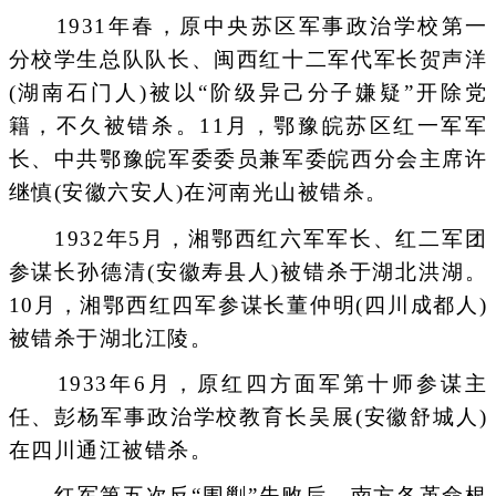
1931年春，原中央苏区军事政治学校第一
分校学生总队队长、闽西红十二军代军长贺声洋
(湖南石门人)被以“阶级异己分子嫌疑”开除党
籍，不久被错杀。11月，鄂豫皖苏区红一军军
长、中共鄂豫皖军委委员兼军委皖西分会主席许
继慎(安徽六安人)在河南光山被错杀。
1932年5月，湘鄂西红六军军长、红二军团
参谋长孙德清(安徽寿县人)被错杀于湖北洪湖。
10月，湘鄂西红四军参谋长董仲明(四川成都人)
被错杀于湖北江陵。
1933年6月，原红四方面军第十师参谋主
任、彭杨军事政治学校教育长吴展(安徽舒城人)
在四川通江被错杀。
红军第五次反“围剿”失败后，南方各革命根