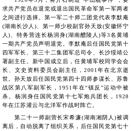
求共产党员在退党或退出国民革命军第一军两者
之间进行选择。第一军二十师二团党代表李默庵
(湖南长沙人)、第一师少校副官孙天放(安徽怀宁
人)、特务营连长杨润身(湖南醴陵人)等3名黄埔
一期共产党员声明退党。李默庵后任国民党第十
四军军长、第三十二集团军总司令、长沙绥靖公
署副主任。新中国成立后，任黄埔军校同学会会
长、文史资料委员会副主任，2001年在北京逝
世。孙天放后任国民党第四十四师参谋长、苏鲁
战区第八军副军长，1951年在“镇反”运动中被
杀。杨润身任国民党第十七军炮兵团长，1928
年在江苏灌云与北洋军作战时阵亡。
第二十一师副营长宋希濂(湖南湘阴人)被调
离后，自动脱离了组织关系，后任国民党第七十