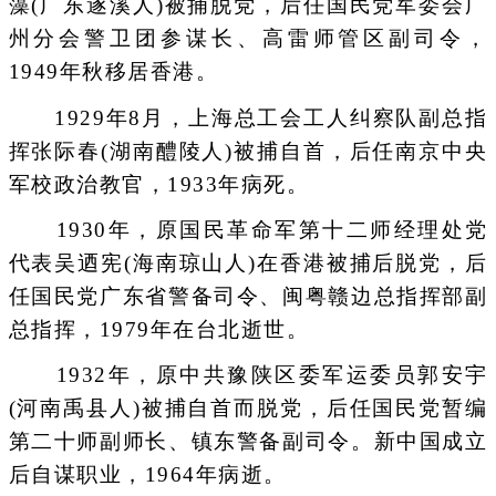
藻(广东遂溪人)被捕脱党，后任国民党军委会广
州分会警卫团参谋长、高雷师管区副司令，
1949年秋移居香港。
1929年8月，上海总工会工人纠察队副总指
挥张际春(湖南醴陵人)被捕自首，后任南京中央
军校政治教官，1933年病死。
1930年，原国民革命军第十二师经理处党
代表吴迺宪(海南琼山人)在香港被捕后脱党，后
任国民党广东省警备司令、闽粤赣边总指挥部副
总指挥，1979年在台北逝世。
1932年，原中共豫陕区委军运委员郭安宇
(河南禹县人)被捕自首而脱党，后任国民党暂编
第二十师副师长、镇东警备副司令。新中国成立
后自谋职业，1964年病逝。