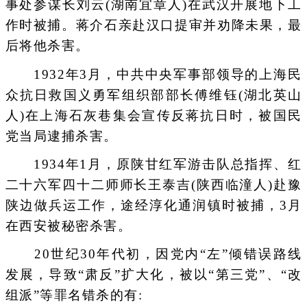
事处参谋长刘云(湖南宜章人)在武汉开展地下工
作时被捕。蒋介石亲赴汉口提审并劝降未果，最
后将他杀害。
1932年3月，中共中央军事部领导的上海民
众抗日救国义勇军组织部部长傅维钰(湖北英山
人)在上海石灰巷集会宣传反蒋抗日时，被国民
党当局逮捕杀害。
1934年1月，原陕甘红军游击队总指挥、红
二十六军四十二师师长王泰吉(陕西临潼人)赴豫
陕边做兵运工作，途经淳化通润镇时被捕，3月
在西安被秘密杀害。
20世纪30年代初，因党内“左”倾错误路线
发展，导致“肃反”扩大化，被以“第三党”、“改
组派”等罪名错杀的有: