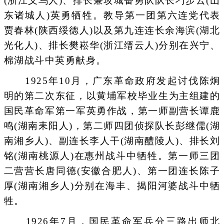
(浙江义乌人)、排长兼攻城奋勇队队长刁步云(山
东诸城人)英勇牺牲。教导第一团第六连党代表
贾春林(陕西绥德人)以及第九连连长余海滨(湖北
光化人)、排长樊崧华(浙江缙云人)分别在兴宁、
棉湖战斗中英勇献身。
1925年10月，广东革命政府发起讨伐陈炯
明的第二次东征，以黄埔军校毕业生为主组建的
国民革命军第一军英勇作战，第一师副营长谭鹿
鸣(湖南耒阳人)，第二师四团侦探队长彭继儒(湖
南湘乡人)、副连长李人干(湖南醴陵人)、排长刘
铭(湖南桃源人)在惠州战斗中牺牲。第一师三团
二营营长唐同德(安徽合肥人)、第一团连长陈子
厚(湖南湘乡人)分别在海丰、揭阳河婆战斗中牺
牲。
1926年7月，国民革命军兵分三路出师北