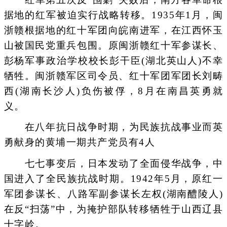
据地的红军被迫实行战略转移。1935年1月，闽
浙赣根据地的红十军团向皖南进军，在江西怀玉
山被国民党重兵包围。原闽浙赣红十军参谋长、
彭杨军事政治学校校长彭干臣(湖北英山人)不幸
牺牲。闽浙赣军区司令员、红十军团军团长刘畴
西(湖南长沙人)负伤被俘，8月在南昌英勇就
义。
在八年抗日战争时期，为民族抗战事业而英
勇献身的黄埔一期共产党员有4人
七七事变后，日本发动了全面侵华战争，中
国进入了全民族抗战时期。1942年5月，原红一
军团参谋长、八路军副参谋长左权(湖南醴陵人)
在反“扫荡”中，为掩护部队转移牺牲于山西辽县
十字岭。