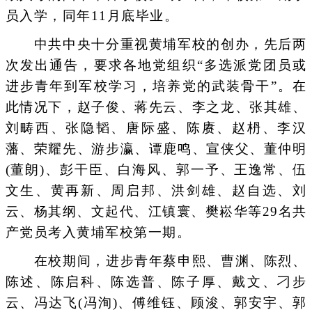
员入学，同年11月底毕业。
中共中央十分重视黄埔军校的创办，先后两
次发出通告，要求各地党组织“多选派党团员或
进步青年到军校学习，培养党的武装骨干”。在
此情况下，赵子俊、蒋先云、李之龙、张其雄、
刘畴西、张隐韬、唐际盛、陈赓、赵枬、李汉
藩、荣耀先、游步瀛、谭鹿鸣、宣侠父、董仲明
(董朗)、彭干臣、白海风、郭一予、王逸常、伍
文生、黄再新、周启邦、洪剑雄、赵自选、刘
云、杨其纲、文起代、江镇寰、樊崧华等29名共
产党员考入黄埔军校第一期。
在校期间，进步青年蔡申熙、曹渊、陈烈、
陈述、陈启科、陈选普、陈子厚、戴文、刁步
云、冯达飞(冯洵)、傅维钰、顾浚、郭安宇、郭