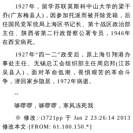
1927年，留学苏联莫斯科中山大学的梁干
乔(广东梅县人)，因参加托派而被开除党籍，后
任国民党军统局上海区书记长、第十战区政治部
主任、陕西省第二行政督察公署专员，1946年
在西安病死。
1927年“四一二”政变后，原上海引翔港办
事处主任、无锡总工会组织部主任周启邦(江苏
吴县人)，面对革命低潮，畏惧艰苦的革命斗
争，潜回家乡隐居，1972年病逝。
--
哆啰啰，哆啰啰，寒风冻死我
※ 修改:·i3721pp 于 Jan 2 23:26:14 2013
修改本文·[FROM: 61.180.150.*]