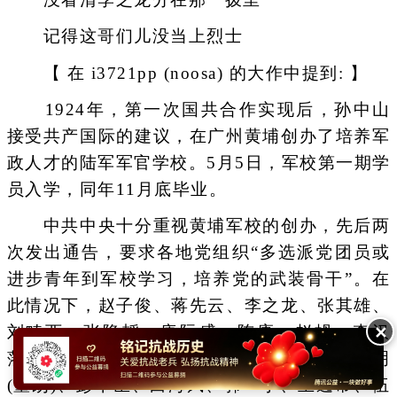
记得这哥们儿没当上烈士
【 在 i3721pp (noosa) 的大作中提到: 】
1924年，第一次国共合作实现后，孙中山
接受共产国际的建议，在广州黄埔创办了培养军
政人才的陆军军官学校。5月5日，军校第一期学
员入学，同年11月底毕业。
中共中央十分重视黄埔军校的创办，先后两
次发出通告，要求各地党组织“多选派党团员或
进步青年到军校学习，培养党的武装骨干”。在
此情况下，赵子俊、蒋先云、李之龙、张其雄、
✕
刘畴西、张隐韬、唐际盛、陈赓、赵枬、李汉
藩、荣耀先、游步瀛、谭鹿鸣、宣侠父、董仲明
(董朗)、彭干臣、白海风、郭一予、王逸常、伍