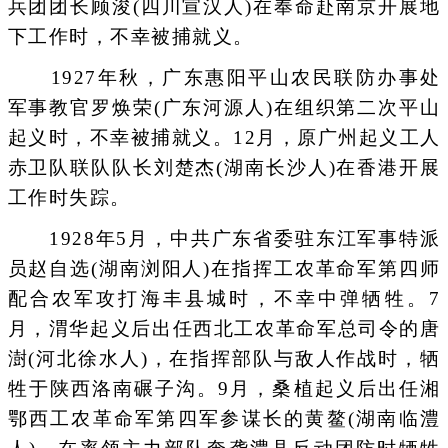
兵团团长顾浚(四川宣汉人)在奉命赴南京开展地
下工作时，不幸被捕就义。
1927年秋，广东惠阳平山农民联防办事处
军事教官罗焕荣(广东河源人)在组织第二次平山
起义时，不幸被捕就义。12月，原广州起义工人
赤卫队联队队长刘楚杰(湖南长沙人)在香港开展
工作时失踪。
1928年5月，中共广东省委驻东江军事特派
员赵自选(湖南浏阳人)在指挥工农革命军第四师
配合农军攻打海丰县城时，不幸中弹牺牲。7
月，渭华起义后出任西北工农革命军总司令的唐
澍(河北徐水人)，在指挥部队与敌人作战时，牺
牲于陕西洛南碾子沟。9月，桑植起义后出任湘
鄂西工农革命军第四军参谋长的黄鳌(湖南临澧