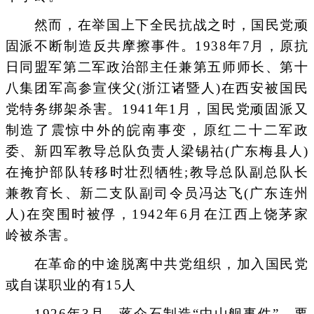
然而，在举国上下全民抗战之时，国民党顽
固派不断制造反共摩擦事件。1938年7月，原抗
日同盟军第二军政治部主任兼第五师师长、第十
八集团军高参宣侠父(浙江诸暨人)在西安被国民
党特务绑架杀害。1941年1月，国民党顽固派又
制造了震惊中外的皖南事变，原红二十二军政
委、新四军教导总队负责人梁锡祜(广东梅县人)
在掩护部队转移时壮烈牺牲;教导总队副总队长
兼教育长、新二支队副司令员冯达飞(广东连州
人)在突围时被俘，1942年6月在江西上饶茅家
岭被杀害。
在革命的中途脱离中共党组织，加入国民党
或自谋职业的有15人
1926年3月，蒋介石制造“中山舰事件”，要