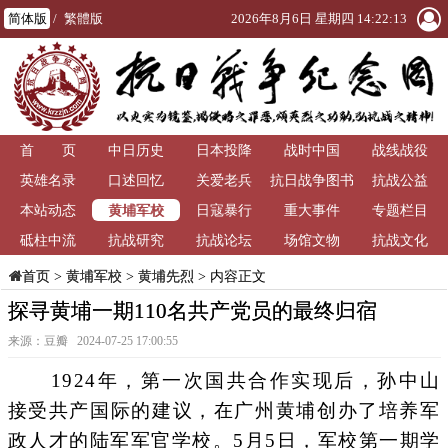
简体版
/
繁體版
2026年8月6日 星期四 14:22:14
首 页
中日历史
日本投降
战时中国
战线战役
英雄名录
口述回忆
关爱老兵
抗日战争图书
抗战公益
黄埔军校
本站动态
日寇暴行
重大事件
馆
专题栏目
砥柱中流
抗战研究
抗战论坛
场馆文物
抗战文化
>
黄埔军校
>
黄埔先烈
> 内容正文
首页
探寻黄埔一期110名共产党员的最终归宿
来源：豆瓣 2024-07-25 17:00:55
1924年，第一次国共合作实现后，孙中山
接受共产国际的建议，在广州黄埔创办了培养军
政人才的陆军军官学校。5月5日，军校第一期学