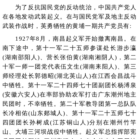
为了反抗国民党的反动统治，中国共产党人
在各地发动武装起义。在与国民党军及地主反动
武装作战时，英勇牺牲的黄埔一期共产党员有:
1927年8月，南昌起义军开始撤离南昌。在
南下途中，第十一军二十五师参谋处长游步瀛
(湖南邵阳人)、营长张伯黄(湖南湘阴人)，第二
十军一师一团党代表伍文生(湖南耒阳人)、第三
师经理处长郭德昭(湖北英山人)在江西会昌战斗
中牺牲。第十一军二十四师七十团副团长杨溥泉
(安徽六安人)在率部协助农军打击广东潮州地主
民团时，不幸牺牲。第二十军教导团第一总队队
长冷相佑(山东郯城人)、第十一军二十五师七十
四团团长孙树成(江苏铜山人)分别在潮州竹竿
山、大埔三河坝战役中牺牲。起义军总指挥部宪