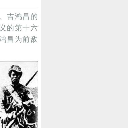
、吉鸿昌的
义的第十六
鸿昌为前敌