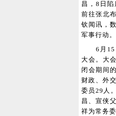
昌，8日
前往张北
钦闻讯，
军事行动
6月15
大会。大
闭会期间
财政、外交
委员29人
昌、宣侠父
祥为常务