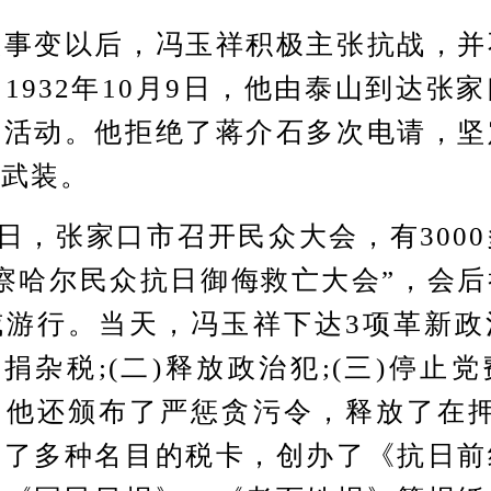
变以后，冯玉祥积极主张抗战，并
1932年10月9日，他由泰山到达张
备活动。他拒绝了蒋介石多次电请，坚
日武装。
，张家口市召开民众大会，有300
察哈尔民众抗日御侮救亡大会”，会
威游行。当天，冯玉祥下达3项革新政
苛捐杂税;(二)释放政治犯;(三)停止
，他还颁布了严惩贪污令，释放了在押
销了多种名目的税卡，创办了《抗日前