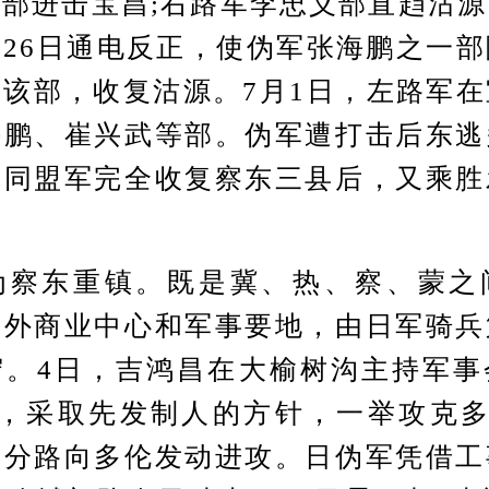
部进击宝昌;右路军李忠义部直趋沽
26日通电反正，使伪军张海鹏之一
该部，收复沽源。7月1日，左路军
海鹏、崔兴武等部。伪军遭打击后东逃
。同盟军完全收复察东三县后，又乘胜
东重镇。既是冀、热、察、蒙之
塞外商业中心和军事要地，由日军骑兵
守。4日，吉鸿昌在大榆树沟主持军事
，采取先发制人的方针，一举攻克多
军分路向多伦发动进攻。日伪军凭借工