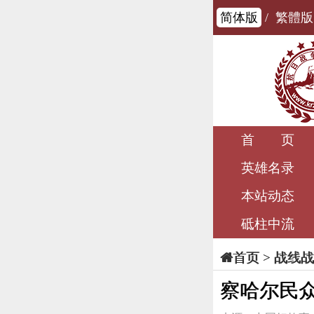
简体版
/
繁體版
首 页
英雄名录
本站动态
砥柱中流
>
战线战
首页
察哈尔民