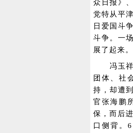
众日报》
党特从平
日爱国斗
斗争。一
展了起来
冯玉祥举
团体、社
持，却遭
官张海鹏
保，而后进
口侧背。