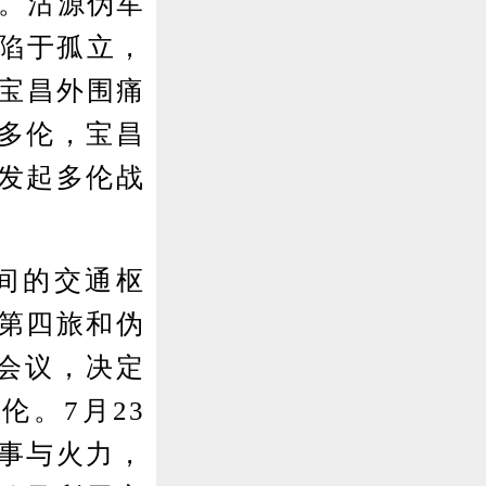
源。沽源伪军
部陷于孤立，
在宝昌外围痛
多伦，宝昌
发起多伦战
间的交通枢
第四旅和伪
会议，决定
伦。7月23
事与火力，