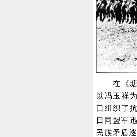
在《塘沽
以冯玉祥
口组织了
日同盟军迅
民族矛盾