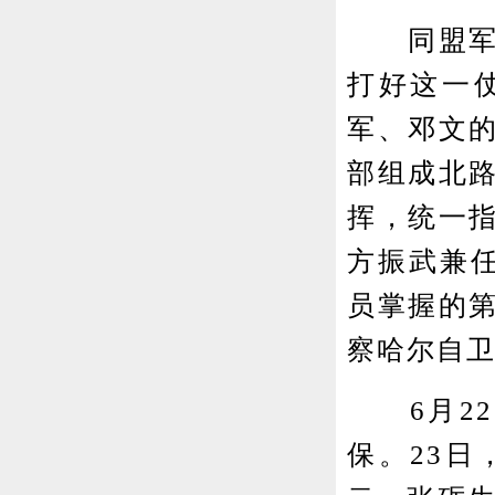
同盟军军
打好这一
军、邓文
部组成北
挥，统一
方振武兼任
员掌握的
察哈尔自
6月22
保。23