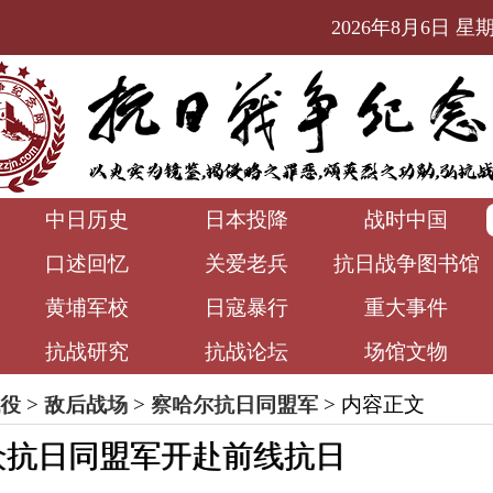
2026年8月6日 星期四
中日历史
日本投降
战时中国
口述回忆
关爱老兵
抗日战争图书馆
黄埔军校
日寇暴行
重大事件
抗战研究
抗战论坛
场馆文物
役
>
敌后战场
>
察哈尔抗日同盟军
> 内容正文
众抗日同盟军开赴前线抗日