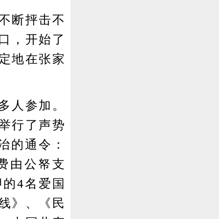
不断抨击不
家口，开始了
定地在张家
0多人参加。
后举行了声势
治的通令：
党费由公帑支
的4名爱国
线》、《民