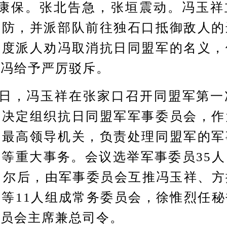
陷康保。张北告急，张垣震动。冯玉祥
布防，并派部队前往独石口抵御敌人的
数度派人劝冯取消抗日同盟军的名义，
。冯给予严厉驳斥。
日，冯玉祥在张家口召开同盟军第一
会决定组织抗日同盟军军事委员会，作
的最高领导机关，负责处理同盟军的军
等重大事务。会议选举军事委员35
。尔后，由军事委员会互推冯玉祥、
等11人组成常务委员会，徐惟烈任
委员会主席兼总司令。