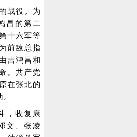
的战役。为
鸿昌的第二
第十六军等
为前敌总指
由吉鸿昌和
待命。共产党
原在张北的
动。
斗，收复康
邓文、张凌