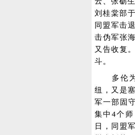
云、张砺生
刘桂棠部于
同盟军击退
击伪军张
又告收复
斗。
多伦为察
纽，又是
军一部固
集中4个师
日，同盟