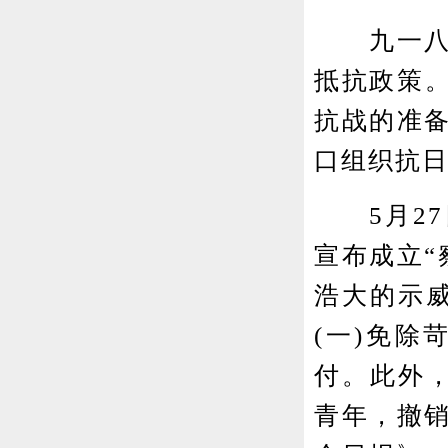
九一八事
抵抗政策。
抗战的准
口组织抗
5月27日
宣布成立“
浩大的示
(一)免除
付。此外
青年，撤