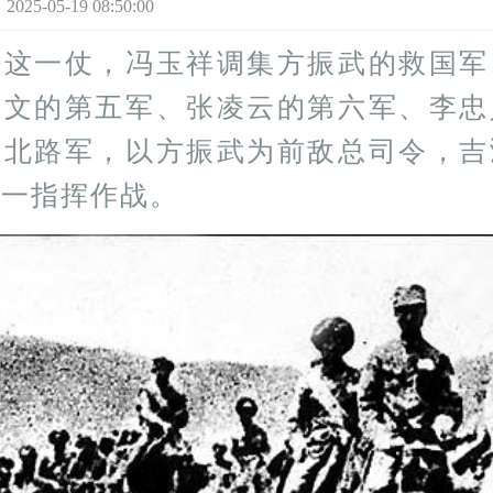
-05-19 08:50:00
好这一仗，冯玉祥调集方振武的救国军
邓文的第五军、张凌云的第六军、李忠
成北路军，以方振武为前敌总司令，吉
统一指挥作战。