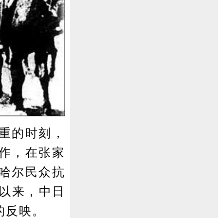
重的时刻，
作，在张家
哈尔民众抗
变以来，中日
的反映。