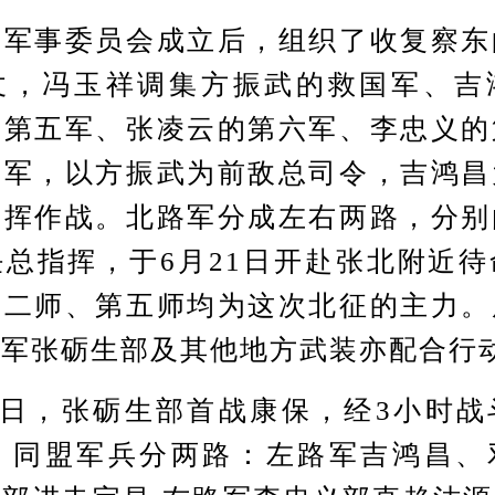
事委员会成立后，组织了收复察东
仗，冯玉祥调集方振武的救国军、吉
的第五军、张凌云的第六军、李忠义的
路军，以方振武为前敌总司令，吉鸿昌
指挥作战。北路军分成左右两路，分别
总指挥，于6月21日开赴张北附近
第二师、第五师均为这次北征的主力。
卫军张砺生部及其他地方武装亦配合行
日，张砺生部首战康保，经3小时战
日，同盟军兵分两路：左路军吉鸿昌、