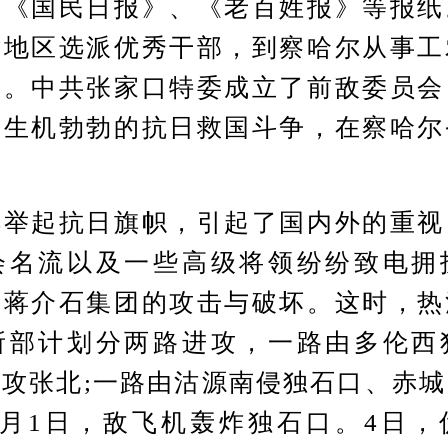
、《国民日报》、《老百姓报》等报纸
津地区选派优秀干部，到察哈尔从事工
争。中共张家口特委成立了前敌委员会
场生机勃勃的抗日救国斗争，在察哈尔
。
起抗日旗帜，引起了国内外的重视
会名流以及一些高级将领纷纷致电拥
到蒋介石集团的攻击与破坏。这时，热
所部计划分两路进攻，一路由多伦西
攻张北;一路由沽源南侵独石口、赤
6月1日，敌飞机轰炸独石口。4日，