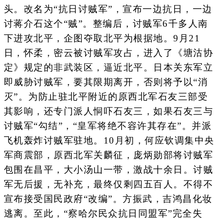
头。改名为“抗日讨贼军”，宣布一边抗日，一边
讨蒋介石这个“贼”。整编后，讨贼军6千多人南
下进攻北平，企图夺取北平为根据地。9月21
日，怀柔，密云被讨贼军攻占，进入了《塘沽协
定》规定的非武装区，逼近北平。日本关东军立
即威胁讨贼军，要其限期离开，否则将予以“消
灭”。为防止驻北平附近的原西北军石友三部受
其影响，还专门派人恫吓石友三，如果石友三与
讨贼军“勾结”，“皇军将绝不容许其存在”。并派
飞机轰炸讨贼军驻地。10月初，何应钦调集中央
军商震部，原西北军关麟征，庞炳勋部将讨贼军
包围在昌平，大小汤山一带，激战十余日。讨贼
军无后援，无补充，最终仅剩四五百人。不得不
宣布接受国民政府“改编”。方振武，吉鸿昌化妆
逃离。至此，“察哈尔民众抗日同盟军”完全失