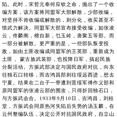
陷。此时，宋哲元奉何应钦之命，抛出了一个收
编方案，该方案将同盟军大部解散，少部收编，
对坚持不肯收编或解散的，则分化，收买甚至不
惜武力解决。同盟军大部宣布接受收编，如张凌
云，佟麟阁，檀自新，乜玉岭，唐聚五等部。而
一部分被解散。更严重的是，一些部队叛变投
敌，如由土匪改编成同盟军的王英部，重新成为
土匪 。蒙古族武装部，也投降日军，搞起民族
分裂活动。方振武部决定与国民政府对抗，向东
往独石口转移，而吉鸿昌部则往绥远西进，想去
宁夏。结果在二台子一带遭到晋绥军傅作义部和
原同盟军的张凌云部的围攻，只得折回独石口，
与方振武会合。1933年9月10日，吉鸿昌，刘桂
堂，方振武会同原热河失陷后失势的汤玉麟，在
云州整编队伍，决定公开对抗国民政府，自立山