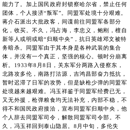
能力了。加上国民政府封锁察哈尔省，禁止任何
团体，个人接济“叛军”。同盟军处境十分艰难。
蒋介石派出大批政客，间谍前往同盟军各部分
化，收买。不久，冯占海，李忠义，鲍刚，檀自
新等人或明或暗“归顺中央”，抗日英雄邓文被特
务暗杀。同盟军由于其本身是各种武装的集合
体，并没有一个真正，坚强的核心。顿时分崩离
析。1933年8月8日，关东军分两路入侵察东，
北路攻多伦，南路打沽源，吉鸿昌部奋力抵抗，
暂时迟滞了日军的攻势，但是缺枪少弹的同盟军
处境越来越艰难。冯玉祥鉴于同盟军经费已无，
又无外援，枪弹粮食均无法补充，内部不稳，不
得不和国民政府接洽，宣布同盟军归顺中央，他
个人辞去同盟军司令，解散同盟军司令部。不
久，冯玉祥回到泰山隐居。8月中旬，多伦失