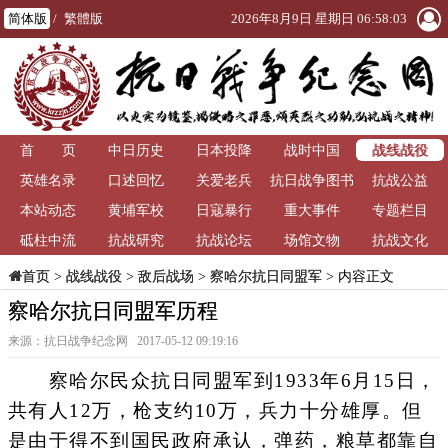
简体版
/
繁體版
2026年8月9日 星期日 06:58:04
战线战役
首 页
中日历史
日本投降
战时中国
英雄名录
口述回忆
关爱老兵
抗日战争图书
抗战公益
本站动态
黄埔军校
日寇暴行
重大事件
馆
专题栏目
砥柱中流
抗战研究
抗战论坛
场馆文物
抗战文化
>
战线战役
>
敌后战场
>
察哈尔抗日同盟军
> 内容正文
首页
察哈尔抗日同盟军历程
来源：抗日战争纪念网 2017-05-12 09:19:16
察哈尔民众抗日同盟军到1933年6月15日，
共有人12万，枪支约10万，兵力十分雄厚。但
是由于得不到国民政府承认，弹药，粮草都靠自