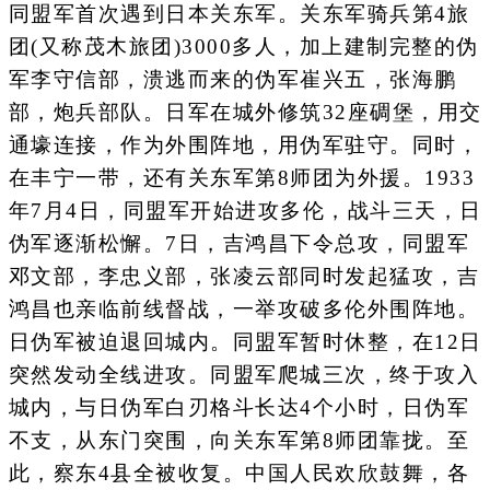
同盟军首次遇到日本关东军。关东军骑兵第4旅
团(又称茂木旅团)3000多人，加上建制完整的伪
军李守信部，溃逃而来的伪军崔兴五，张海鹏
部，炮兵部队。日军在城外修筑32座碉堡，用交
通壕连接，作为外围阵地，用伪军驻守。同时，
在丰宁一带，还有关东军第8师团为外援。1933
年7月4日，同盟军开始进攻多伦，战斗三天，日
伪军逐渐松懈。7日，吉鸿昌下令总攻，同盟军
邓文部，李忠义部，张凌云部同时发起猛攻，吉
鸿昌也亲临前线督战，一举攻破多伦外围阵地。
日伪军被迫退回城内。同盟军暂时休整，在12日
突然发动全线进攻。同盟军爬城三次，终于攻入
城内，与日伪军白刃格斗长达4个小时，日伪军
不支，从东门突围，向关东军第8师团靠拢。至
此，察东4县全被收复。中国人民欢欣鼓舞，各