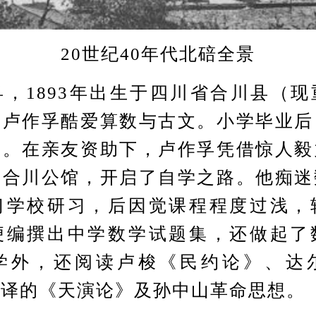
20世纪40年代北碚全景
1893年出生于四川省合川县（现
年卢作孚酷爱算数与古文。小学毕业后
学。在亲友资助下，卢作孚凭借惊人毅
居合川公馆，开启了自学之路。他痴迷
习学校研习，后因觉课程程度过浅，
便编撰出中学数学试题集，还做起了
学外，还阅读卢梭《民约论》、达
复译的《天演论》及孙中山革命思想。