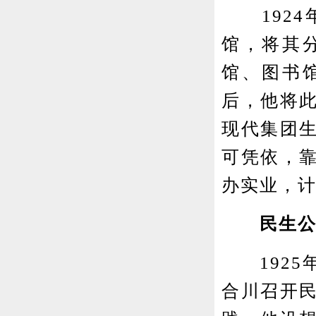
1924
馆，将其
馆、图书
后，他将此
现代集团
可凭依，
办实业，
民生
1925年
合川召开