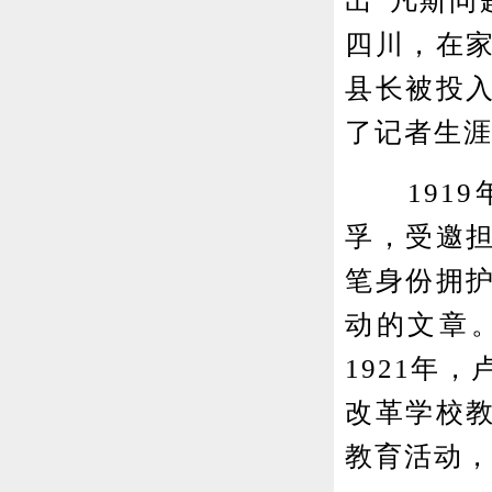
出“凡斯问
四川，在
县长被投
了记者生
1919
孚，受邀
笔身份拥
动的文章
1921年
改革学校
教育活动