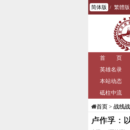
简体版
/
繁體版
首 页
英雄名录
本站动态
砥柱中流
>
战线战
首页
卢作孚：以