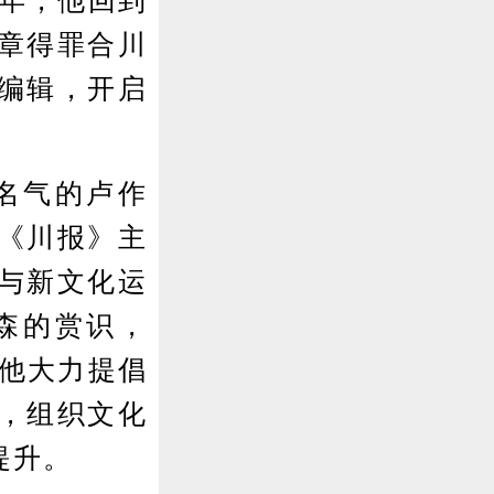
6年，他回到
章得罪合川
编辑，开启
名气的卢作
《川报》主
与新文化运
森的赏识，
。他大力提倡
，组织文化
提升。