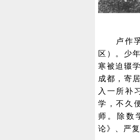
卢作孚，
区）。少
寒被迫辍
成都，寄
入一所补
学，不久
师。除数
论》、严