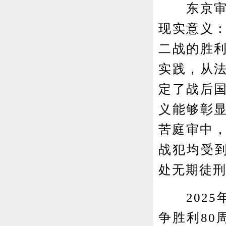
东京审判
现实意义
二战的胜
实践，从
定了战后
义能够彰
苦庭审中，
战犯均受
处无期徒
2025年
争胜利80