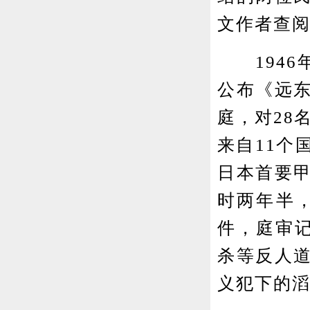
文作者查
1946年
公布《远
庭，对28
来自11个
日本首要
时两年半，
件，庭审记
杀等反人
义犯下的