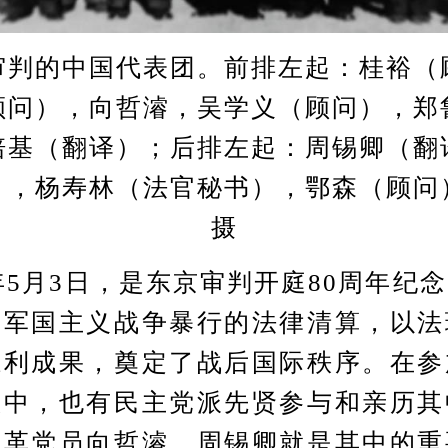
审判的中国代表团。前排左起：桂裕（
顾问），向哲濬，吴学义（顾问），郑
培基（翻译）；后排左起：周锡卿（翻
），杨寿林（法官秘书），鄂森（顾问
摄
5月3日，是东京审判开庭80周年纪
本军国主义战争暴行的法律清算，以法
胜利成果，奠定了战后国际秩序。在参
队中，也有民主党派先贤参与和亲历其
民革党员向哲濬、周锡卿就是其中的重