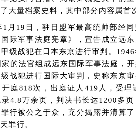
阅了大量档案史料，其中部分内容属首
1月19日，驻日盟军最高统帅部经
东国际军事法庭宪章》，宣告成立远东
名甲级战犯在日本东京进行审判。1946
国家的法官组成远东国际军事法庭，
甲级战犯进行国际大审判，史称东京审
开庭818次，出庭证人419人，受理证
录4.8万余页，判决书长达1200多
道罪行被公之于众，充分揭露并清算了
滔天罪行。