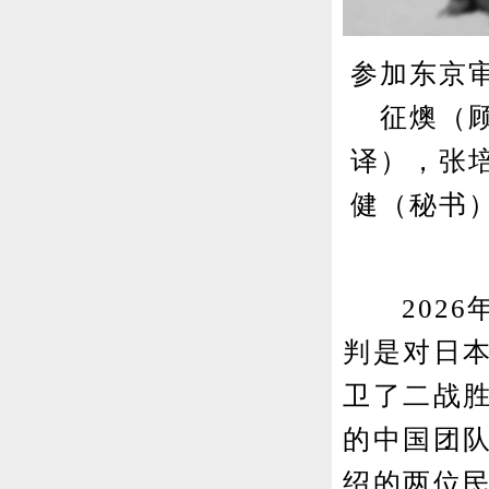
参加东京
征燠（
译），张
健（秘书
2026年
判是对日
卫了二战
的中国团
绍的两位