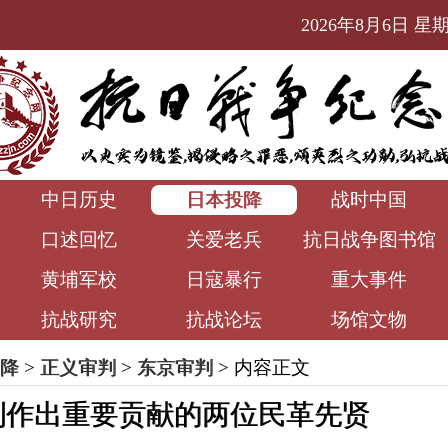
2026年8月6日 星期四
中日历史
日本投降
战时中国
口述回忆
关爱老兵
抗日战争图书馆
黄埔军校
日寇暴行
重大事件
抗战研究
抗战论坛
场馆文物
降
>
正义审判
>
东京审判
> 内容正文
判作出重要贡献的两位民革先贤