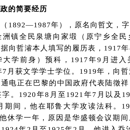
从政的简要经历
892—1987年），原名向哲文，
金洲镇全民泉塘向家塅（原宁乡全民
据向哲濬本人填写的履历表，1917
大学前身）预科，1917年9月进
0年7月获文学学士学位。1919年，向
，通电正在巴黎的中国政府代表陆徵祥
字。1920年8月至1921年7月以及19
11月期间，他在耶鲁大学攻读法科。19
7月他休学一年，原因是华盛顿会议期
1924年2月至1925年2月，他进入乔