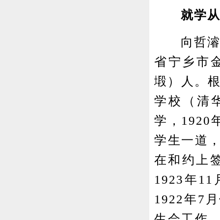
就学
向哲濬（1
省宁乡市
塅）人。根
学校（清华
学，192
学生一道
在和约上签
1923年
1922年
生会工作。