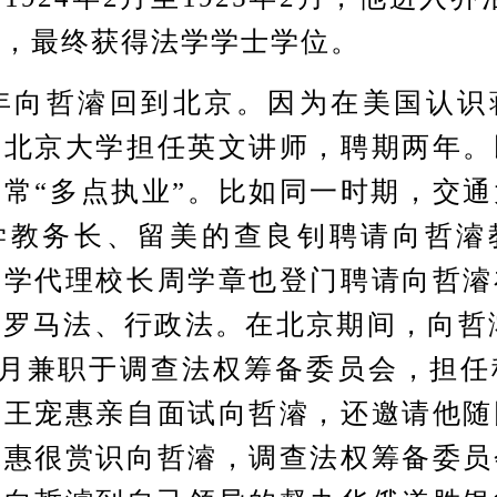
科，最终获得法学学士学位。
年向哲濬回到北京。因为在美国认识
在北京大学担任英文讲师，聘期两年。
常“多点执业”。比如同一时期，交
学教务长、留美的查良钊聘请向哲濬
大学代理校长周学章也登门聘请向哲濬
罗马法、行政法。在北京期间，向哲濬
0月兼职于调查法权筹备委员会，担
家王宠惠亲自面试向哲濬，还邀请他随
宠惠很赏识向哲濬，调查法权筹备委员