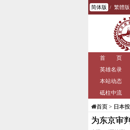
简体版
/
繁體版
首 页
英雄名录
本站动态
砥柱中流
>
日本投
首页
为东京审