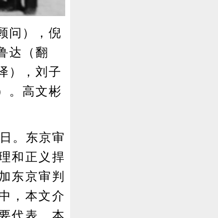
顾问），倪
鲁达（翻
译），刘子
）。高文彬
念日。东京审
理和正义捍
加东京审判
中，本文介
要代表。本