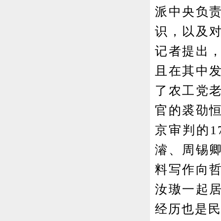
派中央负
识，以及
记者提出
且在其中
了农工党
官的裘劭
京审判的1
濬、周锡
料写作向
汝璈一起
经历也是