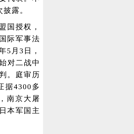
次披露。
同盟国授权，
国际军事法
年5月3日，
开始对二战中
判。庭审历
据4300多
页，南京大屠
日本军国主