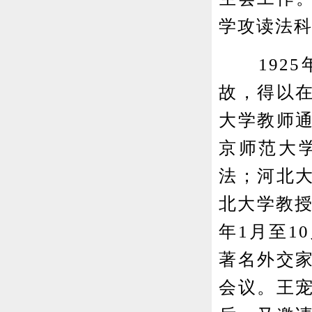
学攻读法
1925
故，得以
大学教师通
京师范大
法；河北
北大学教授
年1月至1
著名外交
会议。王