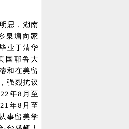
字明思，湖南
乡泉塘向家
年毕业于清华
入美国耶鲁大
哲濬和在美留
，强烈抗议
22年8月至
21年8月至
间从事留美学
治·华盛顿大