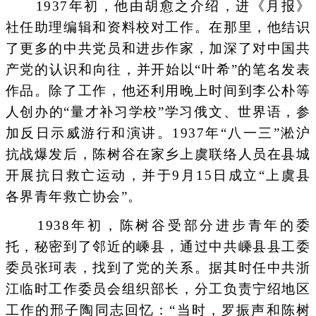
1937年初，他由胡愈之介绍，进《月报》
社任助理编辑和资料校对工作。在那里，他结识
了更多的中共党员和进步作家，加深了对中国共
产党的认识和向往，并开始以“叶希”的笔名发表
作品。除了工作，他还利用晚上时间到李公朴等
人创办的“量才补习学校”学习俄文、世界语，参
加反日示威游行和演讲。1937年“八一三”淞沪
抗战爆发后，陈树谷在家乡上虞联络人员在县城
开展抗日救亡运动，并于9月15日成立“上虞县
各界青年救亡协会”。
1938年初，陈树谷受部分进步青年的委
托，秘密到了邻近的嵊县，通过中共嵊县县工委
委员张珂表，找到了党的关系。据其时任中共浙
江临时工作委员会组织部长，分工负责宁绍地区
工作的邢子陶同志回忆：“当时，罗振声和陈树