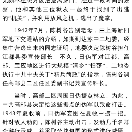
无刻不在想方设法逃离虎口。经过一段时间的观
察，他和其他三位狱友一起终于找到了出逃
的“机关”，并利用放风之机，逃出了魔掌。
1942年7月，陈树谷告别老母，由上海新四
军地下交通站的介绍，如期到达苏中二地委。经
集中营逃出来的同志证明，地委决定陈树谷担任
江都县委宣传部长。不久，日伪军对江都、高
邮、宝应地区进行大规模“清乡”“扫荡”。二地委
执行中共中央关于“精兵简政”的指示，陈树谷调
任高邮县二区任区委副书记兼宣传科长。
当时，高邮二区周围日伪据点林立。为此，
中共高邮县决定给这些据点的伪军以致命打击。
1943年夏收前，日伪军妄图在夏收中捞一把。
针对敌人动向，陈树谷主动出击，发动几千名群
众游行示威，并采取分块包围的形式进行威慑，