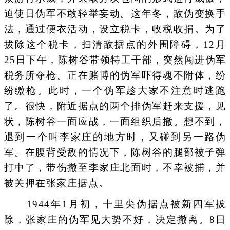
迫使日伪军不敢轻举妄动。这年冬，敌伪变换手
法，通过便衣活动，设立税卡，收税收捐。为了
拔除这个税卡，扫清敌据点的外围障碍，12月
25日下午，陈树谷带领特工干部，突然闯进伪军
税务所夺枪。正在赌博的伪军吓得魂不附体，纷
纷缴枪。此时，一个伪军趁大家不注意时逃跑
了。很快，附近据点的两个排伪军赶来支援，见
状，陈树谷一面应战，一面组织后撤。想不到，
退到一个叫李家庄的地方时，又碰到另一路伪
军。在腹背受敌的情况下，陈树谷的腿部被子弹
打中了，带伤撤至李家庄北面时，不幸被捕，并
被关押在张家庄据点。
1944年1月初，十里尖伪据点被新四军拔
除，张家庄的伪军见大势不好，决定撤离。8日