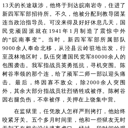
13天的长途跋涉，他终于到达皖南岩寺，住进了
新四军军部招待所。不久，他被分配到教导团某
连当政治指导员。可没来得及好好休息几天，国
民党顽固派就在1941年1月制造了震惊中外
的“皖南事变”。当时，新四军军部所属部队
9000余人奉命北移，从泾县云岭驻地出发，行
至茂林地区时，队伍突遭国民党军80000余人的
包围袭击。我军指战员英勇抵抗，寻机突围。陈
树谷率领的那个连，给了顽军二师一部以迎头痛
击。最后，终因寡不敌众，除2000余人突围
外，其余大部分指战员壮烈牺牲或被俘。陈树谷
因右腿负伤，不幸被俘，关押在上饶集中营。
在监狱里，任凭敌人怎样严刑拷打，他始终
咬紧牙关。五个多月时间里，他和一些狱友无时