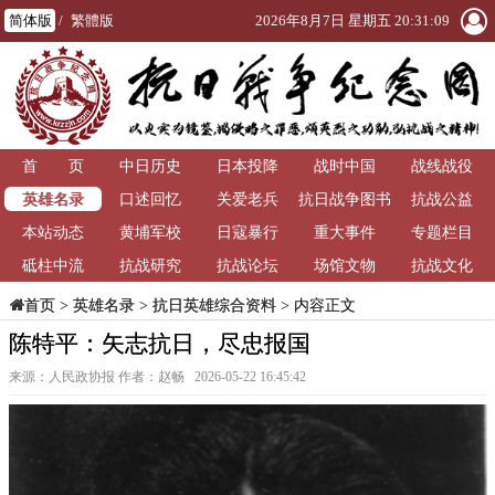
简体版
/
繁體版
2026年8月7日 星期五 20:31:10
首 页
中日历史
日本投降
战时中国
战线战役
英雄名录
口述回忆
关爱老兵
抗日战争图书
抗战公益
本站动态
黄埔军校
日寇暴行
重大事件
馆
专题栏目
砥柱中流
抗战研究
抗战论坛
场馆文物
抗战文化
>
英雄名录
>
抗日英雄综合资料
> 内容正文
首页
陈特平：矢志抗日，尽忠报国
来源：人民政协报 作者：赵畅 2026-05-22 16:45:42