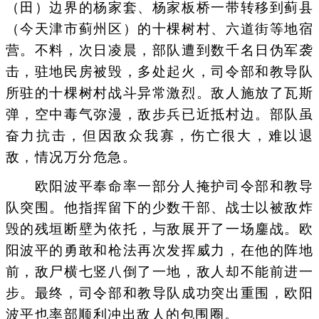
（田）边界的杨家套、杨家板桥一带转移到蓟县
（今天津市蓟州区）的十棵树村、六道街等地宿
营。不料，次日凌晨，部队遭到数千名日伪军袭
击，驻地民房被毁，多处起火，司令部和教导队
所驻的十棵树村战斗异常激烈。敌人施放了瓦斯
弹，空中毒气弥漫，敌步兵已近抵村边。部队虽
奋力抗击，但因敌众我寡，伤亡很大，难以退
敌，情况万分危急。
欧阳波平奉命率一部分人掩护司令部和教导
队突围。他指挥留下的少数干部、战士以被敌炸
毁的残垣断壁为依托，与敌展开了一场鏖战。欧
阳波平的勇敢和枪法再次发挥威力，在他的阵地
前，敌尸横七竖八倒了一地，敌人却不能前进一
步。最终，司令部和教导队成功突出重围，欧阳
波平也率部顺利冲出敌人的包围圈。