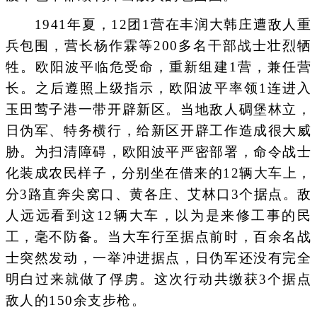
1941年夏，12团1营在丰润大韩庄遭敌人重
兵包围，营长杨作霖等200多名干部战士壮烈牺
牲。欧阳波平临危受命，重新组建1营，兼任营
长。之后遵照上级指示，欧阳波平率领1连进入
玉田莺子港一带开辟新区。当地敌人碉堡林立，
日伪军、特务横行，给新区开辟工作造成很大威
胁。为扫清障碍，欧阳波平严密部署，命令战士
化装成农民样子，分别坐在借来的12辆大车上，
分3路直奔尖窝口、黄各庄、艾林口3个据点。敌
人远远看到这12辆大车，以为是来修工事的民
工，毫不防备。当大车行至据点前时，百余名战
士突然发动，一举冲进据点，日伪军还没有完全
明白过来就做了俘虏。这次行动共缴获3个据点
敌人的150余支步枪。