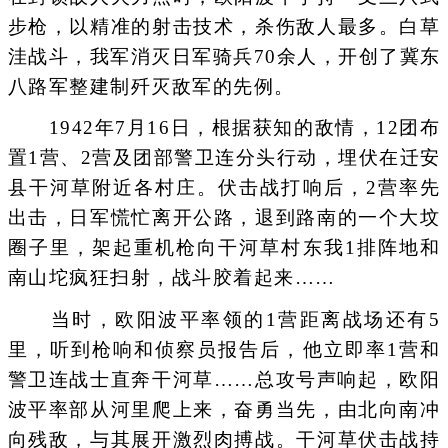
步枪，以精准的射击技术，杀伤敌人最多。白草
洼战斗，我军消灭日军骑兵70余人，开创了冀东
八路军整建制歼灭敌军的先例。
1942年7月16日，根据获知的敌情，12团布
置1营、2营及团部警卫连分头行动，埋伏在迁安
县干河草附近各村庄。伏击战打响后，2营率先
出击，日军慌忙离开公路，退到路南的一个大坟
圈子里，架起重机枪向干河草村东我1排阵地和
南山坨疯狂扫射，战斗胶着起来……
当时，欧阳波平率领的1营距离战场还有5
里，听到枪响和侦察员报告后，他立即率1营和
警卫连战士直奔干河草……总攻号声响起，欧阳
波平率部从河里爬上来，奋勇当先，由北向南冲
向残敌，与其展开激烈肉搏战。干河草伏击战持