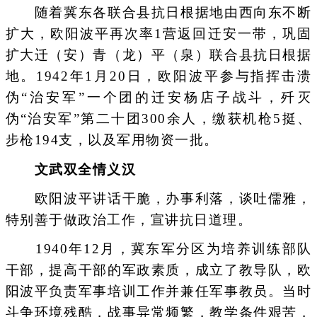
随着冀东各联合县抗日根据地由西向东不断
扩大，欧阳波平再次率1营返回迁安一带，巩固
扩大迁（安）青（龙）平（泉）联合县抗日根据
地。1942年1月20日，欧阳波平参与指挥击溃
伪“治安军”一个团的迁安杨店子战斗，歼灭
伪“治安军”第二十团300余人，缴获机枪5挺、
步枪194支，以及军用物资一批。
文武双全情义汉
欧阳波平讲话干脆，办事利落，谈吐儒雅，
特别善于做政治工作，宣讲抗日道理。
1940年12月，冀东军分区为培养训练部队
干部，提高干部的军政素质，成立了教导队，欧
阳波平负责军事培训工作并兼任军事教员。当时
斗争环境残酷，战事异常频繁，教学条件艰苦，