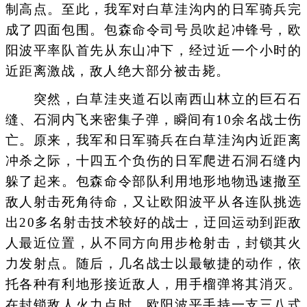
制高点。至此，我军对白草洼沟内的日军骑兵完
成了四面包围。包森命令司号员吹起冲锋号，欧
阳波平率队首先从东山冲下，经过近一个小时的
近距离激战，敌人绝大部分被击毙。
突然，白草洼夹道石以南西山林立的巨石石
缝、石洞内飞来密集子弹，瞬间有10余名战士伤
亡。原来，我军和日军骑兵在白草洼沟内近距离
冲杀之际，十四五个负伤的日军爬进石洞石缝内
躲了起来。包森命令部队利用地形地物迅速撤至
敌人射击死角待命，又让欧阳波平从各连队挑选
出20多名射击技术较好的战士，迂回运动到距敌
人最近位置，从不同方向用步枪射击，封锁其火
力发射点。随后，几名战士以最敏捷的动作，依
托各种有利地形接近敌人，用手榴弹将其消灭。
在封锁敌人火力点时，欧阳波平手持一支三八式