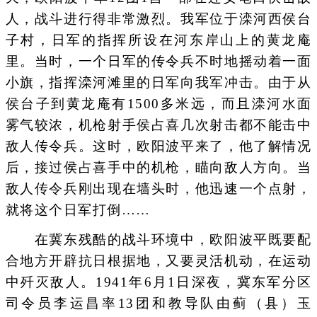
人，战斗进行得非常激烈。我军位于滦河西侯台
子村，日军的指挥所设在河东岸山上的黄龙庵
里。当时，一个日军的传令兵不时地摇动着一面
小旗，指挥滦河滩里的日军向我军冲击。由于从
侯台子到黄龙庵有1500多米远，而且滦河水面
雾气较浓，机枪射手侯占喜几次射击都不能击中
敌人传令兵。这时，欧阳波平来了，他了解情况
后，接过侯占喜手中的机枪，瞄向敌人方向。当
敌人传令兵刚出现在墙头时，他迅速一个点射，
就将这个日军打倒……
在冀东残酷的战斗环境中，欧阳波平既要配
合地方开辟抗日根据地，又要灵活机动，在运动
中歼灭敌人。1941年6月1日深夜，冀东军分区
司令员李运昌率13团和教导队由蓟（县）玉