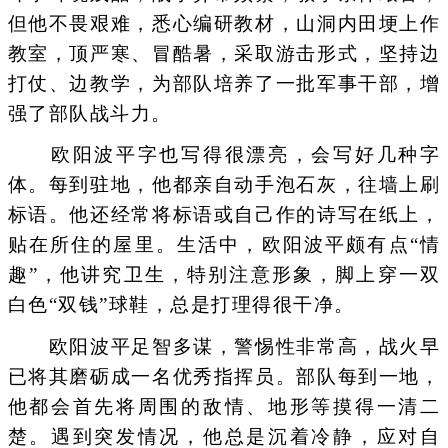
但他不畏艰难，悉心编研教材，山洞内田埂上作
教室，顶严寒、冒酷暑，采取游击形式，坚持边
打仗、边教学，为部队培养了一批军事干部，增
强了部队战斗力。
欧阳波平字也写得很漂亮，会写好几种字
体。每到驻地，他都亲自动手泡石灰，往墙上刷
标语。他还经常将标语或自己作的诗写在纸上，
贴在所住的屋里。生活中，欧阳波平颇有点“情
趣”，他讲究卫生，特别注意形象，脚上穿一双
白色“双钱”球鞋，总是打理得很干净。
欧阳波平足智多谋，警惕性非常高，战火早
已将其磨砺成一名优秀指挥员。部队每到一地，
他都会首先将周围的敌情、地形等摸得一清二
楚。遇到突发情况，他总是沉着冷静，应对自