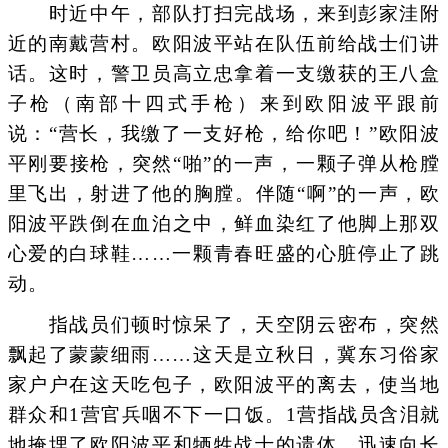
时近中午，部队打扫完战场，来到彭家洼附
近的南戴营村。欧阳波平站在队伍前给战士们讲
话。这时，警卫员高立忠拿着一支缴获的王八盒
子枪（南部十四式手枪）来到欧阳波平跟前
说：“营长，我缴了一支好枪，给你吧！”欧阳波
平刚要接枪，突然“啪”的一声，一颗子弹从枪膛
里飞出，射进了他的胸膛。伴随“啊”的一声，欧
阳波平跌倒在血泊之中，鲜血染红了他脚上那双
心爱的白球鞋……一颗青春旺盛的心脏停止了跳
动。
指战员们顿时惊呆了，天空阴云密布，突然
飘起了蒙蒙细雨……这天是立秋日，冀东习俗家
家户户在这天吃包子，欧阳波平的离去，使当地
群众和1营官兵咽不下一口饭。1营指战员含泪就
地掩埋了欧阳波平和牺牲战士的遗体，迅速向长