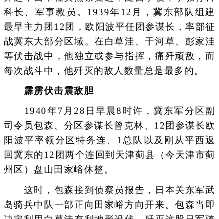
科长、军事教员。1939年12月，冀东部队组建
最早主力团12团，欧阳波平任团参谋长，率部征
战冀东大部分区域。在白草洼、干河草、彭家洼
等伏击战中，他独立或参与指挥，痛歼顽敌，而
每次战斗中，他歼灭的敌人数量总是最多的。
霹雳伏击震敌胆
1940年7月28日早晨8时许，冀东军分区副
司令员包森、分区参谋长曾克林、12团参谋长欧
阳波平率领分区特务连、1总队以及刚从平西返
回冀东的12团两个连回到天津蓟县（今天津市蓟
州区）盘山田家峪休整。
这时，包森接到侦察员报告，日本关东军武
岛骑兵中队一部正向田家峪方向开来。包森当即