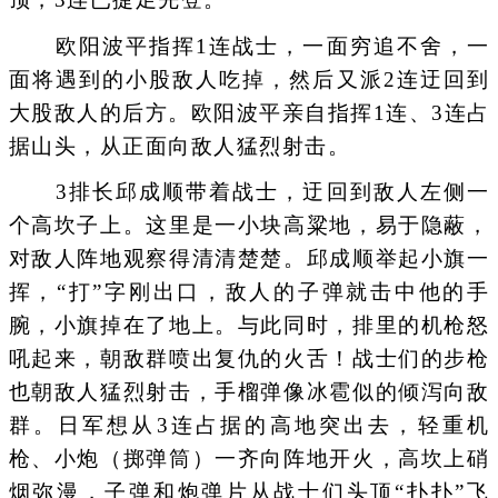
欧阳波平指挥1连战士，一面穷追不舍，一
面将遇到的小股敌人吃掉，然后又派2连迂回到
大股敌人的后方。欧阳波平亲自指挥1连、3连占
据山头，从正面向敌人猛烈射击。
3排长邱成顺带着战士，迂回到敌人左侧一
个高坎子上。这里是一小块高粱地，易于隐蔽，
对敌人阵地观察得清清楚楚。邱成顺举起小旗一
挥，“打”字刚出口，敌人的子弹就击中他的手
腕，小旗掉在了地上。与此同时，排里的机枪怒
吼起来，朝敌群喷出复仇的火舌！战士们的步枪
也朝敌人猛烈射击，手榴弹像冰雹似的倾泻向敌
群。日军想从3连占据的高地突出去，轻重机
枪、小炮（掷弹筒）一齐向阵地开火，高坎上硝
烟弥漫，子弹和炮弹片从战士们头顶“扑扑”飞