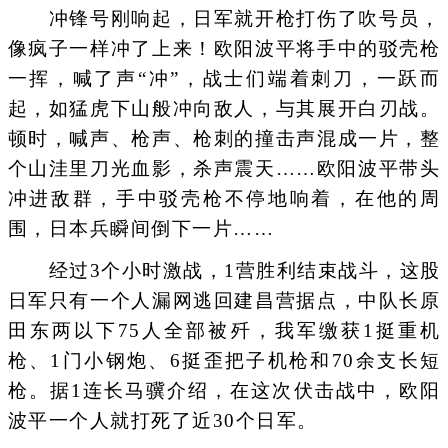
冲锋号刚响起，日军就开枪打伤了吹号员，
像疯子一样冲了上来！欧阳波平将手中的驳壳枪
一挥，喊了声“冲”，战士们端着刺刀，一跃而
起，如猛虎下山般冲向敌人，与其展开白刃战。
顿时，喊声、枪声、枪刺的撞击声混成一片，整
个山洼里刀光血影，杀声震天……欧阳波平带头
冲进敌群，手中驳壳枪不停地响着，在他的周
围，日本兵瞬间倒下一片……
经过3个小时激战，1营胜利结束战斗，这股
日军只有一个人漏网逃回建昌营据点，中队长原
田东两以下75人全部被歼，我军缴获1挺重机
枪、1门小钢炮、6挺歪把子机枪和70余支长短
枪。据1连长马骥介绍，在这次伏击战中，欧阳
波平一个人就打死了近30个日军。