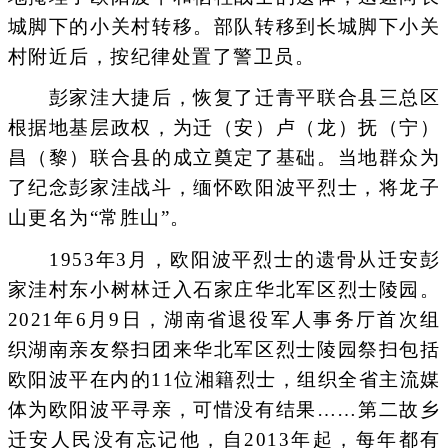
城脚下的小关村转移。部队转移到长城脚下小关
村附近后，按纪律处置了警卫员。
彭家洼大捷后，恢复了迁青平联合县三总区
根据地基层政权，为迁（安）卢（龙）抚（宁）
昌（黎）联合县的成立奠定了基础。当地群众为
了纪念彭家洼战斗，缅怀欧阳波平烈士，将龙子
山更名为“常胜山”。
1953年3月，欧阳波平烈士的遗骨从迁安彭
家洼村东小树林迁入石家庄华北军区烈士陵园。
2021年6月9日，湖南省退役军人事务厅首次组
织湖南亲友祭扫团来华北军区烈士陵园祭扫包括
欧阳波平在内的11位湘籍烈士，组织全省主流媒
体为欧阳波平寻亲，可惜没有结果……第二故乡
迁安人民没有忘记他，自2013年起，每年都有