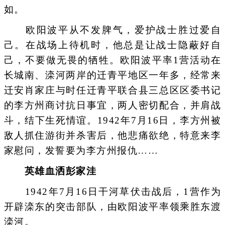
如。
欧阳波平从不发脾气，爱护战士胜过爱自
己。在战场上待机时，他总是让战士隐蔽好自
己，不要做无畏的牺牲。欧阳波平率1营活动在
长城南、滦河两岸的迁青平地区一年多，经常来
迁安肖家庄与时任迁青平联合县三总区区委书记
的李方州商讨抗日事宜，两人密切配合，并肩战
斗，结下生死情谊。1942年7月16日，李方州被
敌人抓住游街并杀害后，他悲痛欲绝，特意来李
家慰问，发誓要为李方州报仇……
英雄血洒彭家洼
1942年7月16日干河草伏击战后，1营作为
开辟滦东的突击部队，由欧阳波平率领乘胜东渡
滦河。