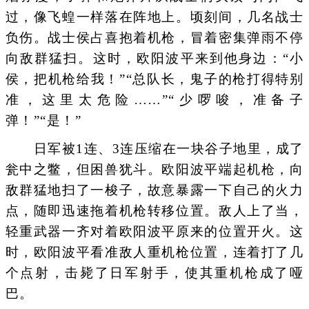
过，像飞蝗一样落在阵地上。顷刻间，几名战士
负伤。战士侯占喜抱着机枪，冒着密集弹雨不停
向敌群猛扫。这时，欧阳波平来到他身边：“小
侯，把机枪给我！”“总队长，鬼子的枪打得特别
准，这里太危险……”“少啰唆，准备子
弹！”“是！”
日军被1连、3连压缩在一块谷子地里，成了
瓮中之鳖，但困兽犹斗。欧阳波平端起机枪，向
敌群猛地扫了一梭子，故意暴露一下自己的火力
点，随即迅速拖着机枪转移位置。敌人上了当，
轻重武器一齐对着欧阳波平原来的位置开火。这
时，欧阳波平看准敌人重机枪位置，连着打了几
个点射，击毙了日军射手，使其重机枪成了哑
巴。