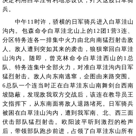
决定利用白草洼有利地形设伏，歼灭这股日军骑
兵。
中午11时许，骄横的日军骑兵进入白草洼山
沟内。包森命令白草洼北山上的12团1营3连、
分区特务连各一排集中火力由北向南猛烈射击敌
人。敌人遭到突如其来的袭击，狼狈窜回白草洼
山沟内。随即，曾克林命令白草洼西山的1总
队、特务连集中全部火力，对准白草洼沟内日军
猛烈射击。敌人向东南逃窜，企图由来路突围。
6总队一个连当时正在白草洼东山南舞剑台西南
坡隐蔽，发现敌我双方交战后，该连在教导员王
文指挥下，从东南面将敌人退路堵死。日军骑兵
被困在白草洼山沟内，遭到我军南、北、西三面
伏击部队猛烈射击。欧阳波平听到激烈的枪声
后，带领部队跑步前进，占领了白草洼东山所有