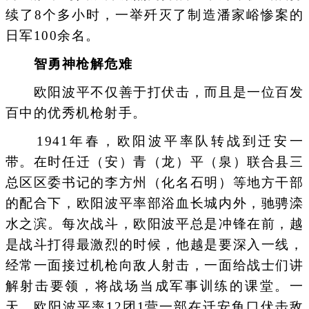
续了8个多小时，一举歼灭了制造潘家峪惨案的
日军100余名。
智勇神枪解危难
欧阳波平不仅善于打伏击，而且是一位百发
百中的优秀机枪射手。
1941年春，欧阳波平率队转战到迁安一
带。在时任迁（安）青（龙）平（泉）联合县三
总区区委书记的李方州（化名石明）等地方干部
的配合下，欧阳波平率部浴血长城内外，驰骋滦
水之滨。每次战斗，欧阳波平总是冲锋在前，越
是战斗打得最激烈的时候，他越是要深入一线，
经常一面接过机枪向敌人射击，一面给战士们讲
解射击要领，将战场当成军事训练的课堂。一
天，欧阳波平率12团1营一部在迁安龟口伏击敌