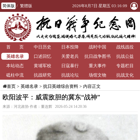
简体版
/
繁體版
2026年8月7日 星期五 03:16:09
首 页
中日历史
日本投降
战时中国
战线战役
英雄名录
口述回忆
关爱老兵
抗日战争图书
抗战公益
本站动态
黄埔军校
日寇暴行
重大事件
馆
专题栏目
砥柱中流
抗战研究
抗战论坛
场馆文物
抗战文化
>
英雄名录
>
抗日英雄综合资料
> 内容正文
首页
欧阳波平：威震敌胆的冀东“战神”
来源：河北政协 作者：董连辉 2026-05-24 14:20:36