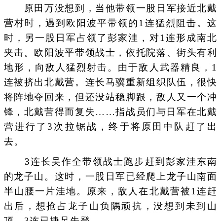
原田万没想到，当他带领一股日军接近北戴
营村时，遇到欧阳波平带领的1连猛烈阻击。这
时，另一股日军占领了彭家洼，对1连形成南北
夹击。欧阳波平带领战士，依托院落、街头有利
地形，向敌人猛烈射击。由于敌人武器精良，1
连被挤出北戴营。连长马骥重新组织队伍，很快
将阵地夺回来，但还没站稳脚跟，敌人又一个冲
锋，北戴营得而复失……指战员们与日军在北戴
营进行了3次拉锯战，终于将原田中队赶了出
去。
3连长吴作全带领战士跑步赶到彭家洼东南
的龙子山。这时，一股日军已经爬上龙子山南面
半山腰一片洼地。原来，敌人在北戴营被1连赶
出后，想抢占龙子山负隅顽抗，没想到未到山
顶，3连已捷足先登。