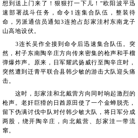
想到送上门来了！狠狠打一下儿！”欧阳波平迅
速部署战斗任务，命令1连集合队伍，整装待
命，另派通信员通知3连抢占彭家洼村东南龙子
山高地设伏。
3连长吴作全接到命令后迅速集合队伍。突
然，村子东南陶辛庄方向传来密集的枪声和手榴
弹爆炸声。原来，日军耀武扬威行至陶辛庄时，
突然遭到迁青平联合县韩少敏的游击大队迎头痛
击。
这时，彭家洼和北戴营方向同时响起激烈的
枪声。老奸巨猾的日酋原田使了一个金蝉脱壳，
留下伪满讨伐中队对付韩少敏大队，将日军分成
两股，绕开陶辛庄，向北戴营、彭家洼一带流
窜。