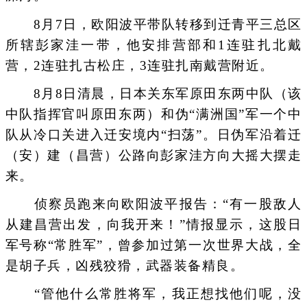
8月7日，欧阳波平带队转移到迁青平三总区
所辖彭家洼一带，他安排营部和1连驻扎北戴
营，2连驻扎古松庄，3连驻扎南戴营附近。
8月8日清晨，日本关东军原田东两中队（该
中队指挥官叫原田东两）和伪“满洲国”军一个中
队从冷口关进入迁安境内“扫荡”。日伪军沿着迁
（安）建（昌营）公路向彭家洼方向大摇大摆走
来。
侦察员跑来向欧阳波平报告：“有一股敌人
从建昌营出发，向我开来！”情报显示，这股日
军号称“常胜军”，曾参加过第一次世界大战，全
是胡子兵，凶残狡猾，武器装备精良。
“管他什么常胜将军，我正想找他们呢，没