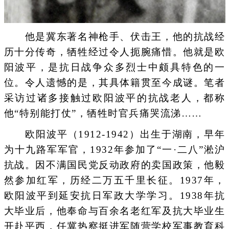
他是冀东著名神枪手、伏击王，他的抗战经
历十分传奇，牺牲经过令人扼腕痛惜。他就是欧
阳波平，是抗日战争众多烈士中颇具特色的一
位。令人遗憾的是，其具体籍贯至今成谜。笔者
采访过诸多接触过欧阳波平的抗战老人，都称
他“特别能打仗”，牺牲时官兵痛哭流涕……
欧阳波平（1912-1942）出生于湖南，早年
为十九路军军官，1932年参加了“一·二八”淞沪
抗战。因不满国民党反动政府的卖国政策，他毅
然参加红军，历经二万五千里长征。1937年，
欧阳波平到延安抗日军政大学学习。1938年抗
大毕业后，他奉命与百余名老红军及抗大毕业生
开赴平西，任冀热察挺进军随营学校军事教育科