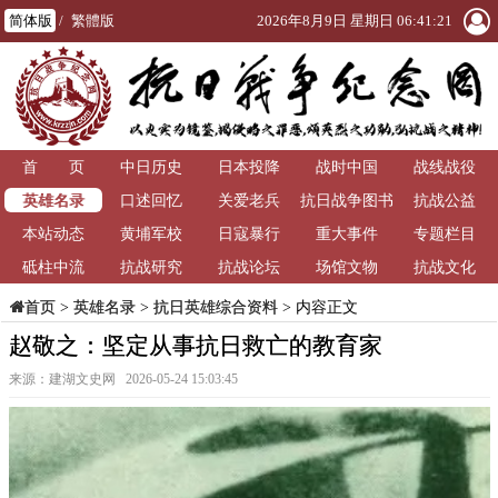
简体版
/
繁體版
2026年8月9日 星期日 06:41:22
首 页
中日历史
日本投降
战时中国
战线战役
英雄名录
口述回忆
关爱老兵
抗日战争图书
抗战公益
本站动态
黄埔军校
日寇暴行
重大事件
馆
专题栏目
砥柱中流
抗战研究
抗战论坛
场馆文物
抗战文化
>
英雄名录
>
抗日英雄综合资料
> 内容正文
首页
赵敬之：坚定从事抗日救亡的教育家
来源：建湖文史网 2026-05-24 15:03:45