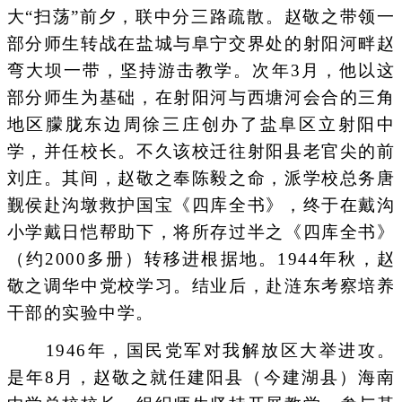
大“扫荡”前夕，联中分三路疏散。赵敬之带领一
部分师生转战在盐城与阜宁交界处的射阳河畔赵
弯大坝一带，坚持游击教学。次年3月，他以这
部分师生为基础，在射阳河与西塘河会合的三角
地区朦胧东边周徐三庄创办了盐阜区立射阳中
学，并任校长。不久该校迁往射阳县老官尖的前
刘庄。其间，赵敬之奉陈毅之命，派学校总务唐
觐侯赴沟墩救护国宝《四库全书》，终于在戴沟
小学戴日恺帮助下，将所存过半之《四库全书》
（约2000多册）转移进根据地。1944年秋，赵
敬之调华中党校学习。结业后，赴涟东考察培养
干部的实验中学。
1946年，国民党军对我解放区大举进攻。
是年8月，赵敬之就任建阳县（今建湖县）海南