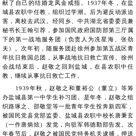
献了自己的结婚龙凤金戒指。1937年冬，在盐
城县农职中任教，组织过学潮。后为避反动派迫
害，离校去武汉。经同乡、中共湖北省委委员兼
秘书长王翰引荐，参加国民政府国防部第三厅属
下的第一战地服务团（负责人为冼星海、张劲
夫）。次年初，随服务团赴徐州参加第五战区青
年抗日救国总团，从事战地抗日救亡宣传。徐州
会战结束后，赵敬之回到盐城，在县农职中任
教，继续从事抗日救亡工作。
1939年秋，赵敬之和董裕公（董立）等筹
办盐城县第一中学生补习团。是年冬，赵敬之组
织路琢之、邵敬堂等一批青年学生投奔新四军，
被国民党县党部监委、盐城县农职中校长唐秉玄
（一作唐炳炫）发觉，向驻军韩德勤部告发。次
年春节后，赵敬之被国民党特务机关逮捕，押送