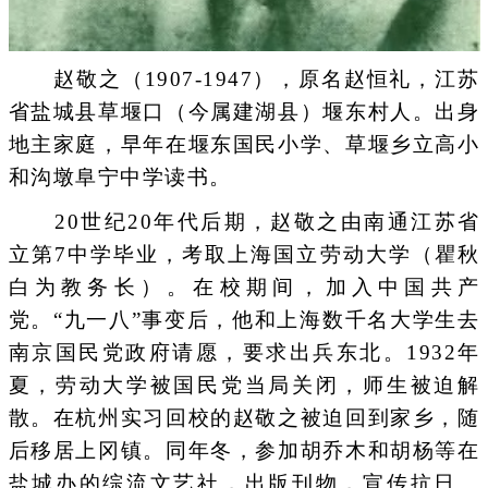
赵敬之（1907-1947），原名赵恒礼，江苏
省盐城县草堰口（今属建湖县）堰东村人。出身
地主家庭，早年在堰东国民小学、草堰乡立高小
和沟墩阜宁中学读书。
20世纪20年代后期，赵敬之由南通江苏省
立第7中学毕业，考取上海国立劳动大学（瞿秋
白为教务长）。在校期间，加入中国共产
党。“九一八”事变后，他和上海数千名大学生去
南京国民党政府请愿，要求出兵东北。1932年
夏，劳动大学被国民党当局关闭，师生被迫解
散。在杭州实习回校的赵敬之被迫回到家乡，随
后移居上冈镇。同年冬，参加胡乔木和胡杨等在
盐城办的综流文艺社，出版刊物，宣传抗日。