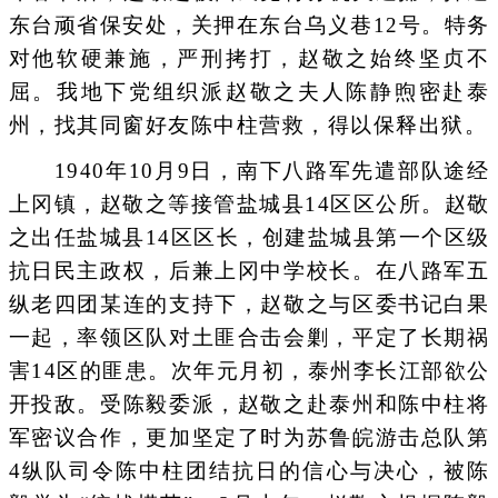
东台顽省保安处，关押在东台乌义巷12号。特务
对他软硬兼施，严刑拷打，赵敬之始终坚贞不
屈。我地下党组织派赵敬之夫人陈静煦密赴泰
州，找其同窗好友陈中柱营救，得以保释出狱。
1940年10月9日，南下八路军先遣部队途经
上冈镇，赵敬之等接管盐城县14区区公所。赵敬
之出任盐城县14区区长，创建盐城县第一个区级
抗日民主政权，后兼上冈中学校长。在八路军五
纵老四团某连的支持下，赵敬之与区委书记白果
一起，率领区队对土匪合击会剿，平定了长期祸
害14区的匪患。次年元月初，泰州李长江部欲公
开投敌。受陈毅委派，赵敬之赴泰州和陈中柱将
军密议合作，更加坚定了时为苏鲁皖游击总队第
4纵队司令陈中柱团结抗日的信心与决心，被陈