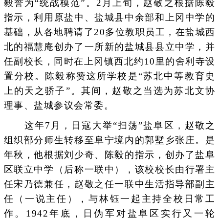
毅誉为“统战模范”。2月上旬，赵敬之根据陈毅
指示，利用原盐中、盐城县中余部和上冈中学的
基础，从各地聘请了20多位教职员工，在盐城西
北的福慧庵创办了一所新的盐城县县立中学，并
任副校长，同时在上冈镇西北约10里的舍利寺设
置分校。陈毅称赞这所学校是“苏北中等教育史
上的天之骄子”。其间，赵敬之当选为苏北文协
理事、盐城参议会常委。
这年7月，日寇大举“扫荡”盐阜区，赵敬之
组织部分师生转移至阜宁境内的郭墅乡张庄。是
年秋，他根据刘少奇、陈毅的指示，创办了盐阜
区联立中学（后称一联中），该校校长由行署主
任宋乃德兼任，赵敬之任一联中生活指导部副主
任（一说主任），与林钰一起主持全校日常工
作。1942年底，日伪军对盐阜区实行又一轮