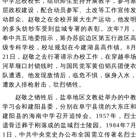
中学总校校长，组织师生坚持开展教学，参与基
层政权建设，配合动员参军、土改等工作宣传发
动群众。赵敬之在全校开展大生产运动，他发明
的多头纺纱车受到盐城专署的表彰。次年7月，
奉中共五地委指示，筹办苏皖边区第五行政区高
级专科学校，校址规划在今建湖县高作镇。8月
21日，赵敬之去行署请示办校工作，在穿越串场
河草堰口封锁线时，与国民党军黄伯韬兵团便衣
队遭遇。他发现敌情后，临危不惧，纵身入水，
遭敌人排枪射击，壮烈牺牲。
赵敬之牺牲后，盐阜地区文教处举办的中教
学习会和建阳县委，分别在阜宁县境的大东庄和
建阳县的海南中学召开追悼会。1957年，烈士
遗骨迁葬于刚落成的盐城烈士陵园。1984年7月
1日，中共中央党史办公布全国需立传著名烈士