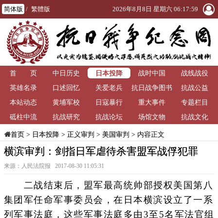
简体版
/
繁體版
2026年8月8日 星期六 06:18:00
日本投降
首 页
中日历史
战时中国
战线战役
英雄名录
口述回忆
关爱老兵
抗日战争图书
抗战公益
本站动态
黄埔军校
日寇暴行
重大事件
馆
专题栏目
砥柱中流
抗战研究
抗战论坛
场馆文物
抗战文化
>
日本投降
>
正义审判
>
美国审判
> 内容正文
首页
横滨审判：剑指日军虐待杀害盟军战俘犯罪
来源：人民法院报 2017-08-30 11:05:31
二战结束后，盟军最高统帅部授权美国第八
集团军任命军事委员会，在日本横滨设立了一系
列军事法庭，这些军事法庭多由3至5名军法官组