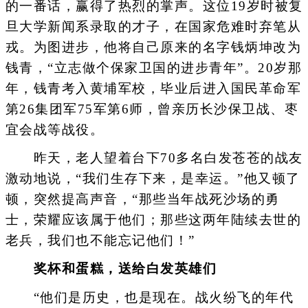
的一番话，赢得了热烈的掌声。这位19岁时被复
旦大学新闻系录取的才子，在国家危难时弃笔从
戎。为图进步，他将自己原来的名字钱炳坤改为
钱青，“立志做个保家卫国的进步青年”。20岁那
年，钱青考入黄埔军校，毕业后进入国民革命军
第26集团军75军第6师，曾亲历长沙保卫战、枣
宜会战等战役。
昨天，老人望着台下70多名白发苍苍的战友
激动地说，“我们生存下来，是幸运。”他又顿了
顿，突然提高声音，“那些当年战死沙场的勇
士，荣耀应该属于他们；那些这两年陆续去世的
老兵，我们也不能忘记他们！”
奖杯和蛋糕，送给白发英雄们
“他们是历史，也是现在。战火纷飞的年代