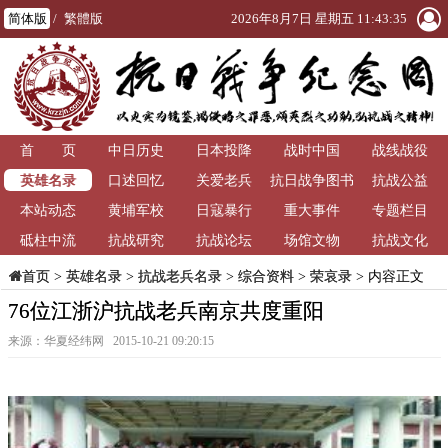
简体版
/
繁體版
2026年8月7日 星期五 11:43:36
首 页
中日历史
日本投降
战时中国
战线战役
英雄名录
口述回忆
关爱老兵
抗日战争图书
抗战公益
本站动态
黄埔军校
日寇暴行
重大事件
馆
专题栏目
砥柱中流
抗战研究
抗战论坛
场馆文物
抗战文化
>
英雄名录
>
抗战老兵名录
>
综合资料
>
荣哀录
> 内容正文
首页
76位江浙沪抗战老兵南京共度重阳
来源：华夏经纬网 2015-10-21 09:20:15