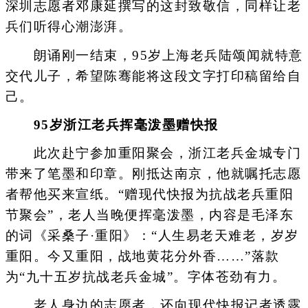
深圳志愿者邓康延撰写的这封致敬信，同样让老
兵们听得心潮澎湃。
朗诵刚一结束，95岁上海老兵陆颂闻就特意
交代儿子，希望陈骞能将这段文字打印稿留给自
己。
95岁浙江老兵挥毫泼墨赠快报
此次赴宁参加重阳聚会，浙江老兵金城专门
带来了笔墨和印章。刚抵达南京，他就嘱托志愿
者帮他买来宣纸。“赠现代快报为抗战老兵重阳
节聚会”，老人当晚便挥毫泼墨，内容是毛泽东
的词《采桑子·重阳》：“人生易老天难老，岁岁
重阳。今又重阳，战地黄花分外香……”落款
为“九十五岁抗战老兵金城”。字体苍劲有力。
老人身边的志愿者，还向现代快报记者透露