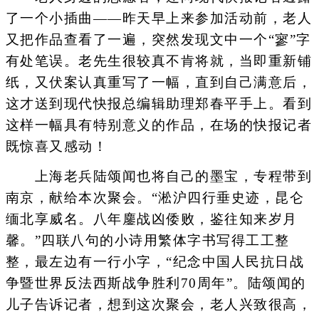
了一个小插曲——昨天早上来参加活动前，老人
又把作品查看了一遍，突然发现文中一个“寥”字
有处笔误。老先生很较真不肯将就，当即重新铺
纸，又伏案认真重写了一幅，直到自己满意后，
这才送到现代快报总编辑助理郑春平手上。看到
这样一幅具有特别意义的作品，在场的快报记者
既惊喜又感动！
上海老兵陆颂闻也将自己的墨宝，专程带到
南京，献给本次聚会。“淞沪四行垂史迹，昆仑
缅北享威名。八年鏖战凶倭败，鉴往知来岁月
馨。”四联八句的小诗用繁体字书写得工工整
整，最左边有一行小字，“纪念中国人民抗日战
争暨世界反法西斯战争胜利70周年”。陆颂闻的
儿子告诉记者，想到这次聚会，老人兴致很高，