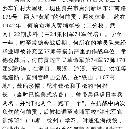
乡车官村大屋组，现住资兴市唐洞新区东江南路
179号 两入“黄埔”的何前贡，两次肄业。 约在
1942年，何前贡考入黄埔军校（二分校，武
冈）22期步科（由24集团军74军代培）。学至
一年，时至常德会战后期，何所在的学员队未经
毕业即被补充至57师等损员严重的作战单位。常
德会战后，何前贡随国民革命军第74军57师170
团3营9连，在洞口、辰溪、泸溪、安江、洪江等
地巡防，直到雪峰山会战。在“铁山，107高
地”，戴船形帽，配冲锋枪和手枪的“何排
长”（当时已换美式装备），曾带兵俘虏日本兵
两名，并“打死两个，跑了一个”。在抗战中两次
负伤的何前贡，后被抽调至黄埔军校“第七军官
训练班”（16期，徐州）学习。时逢淮海战役，