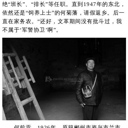
绝“班长”、“排长”等任职。直到1947年的东北，
依然还是“饲养上士”的何菊藩，请假返乡。后一
直在家务农。“还好，文革期间没有批斗过，我
不属于‘军警协卫’啊”。
何前贡 1926年 原籍郴州市资兴市兰市