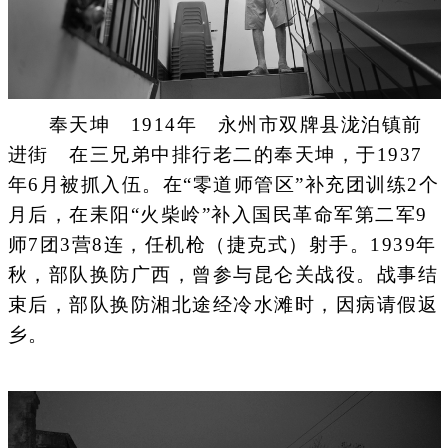
奉天坤 1914年 永州市双牌县泷泊镇前
进街 在三兄弟中排行老二的奉天坤，于1937
年6月被抓入伍。在“零道师管区”补充团训练2个
月后，在耒阳“火柴岭”补入国民革命军第二军9
师7团3营8连，任机枪（捷克式）射手。1939年
秋，部队换防广西，曾参与昆仑关战役。战事结
束后，部队换防湘北途经冷水滩时，因病请假返
乡。