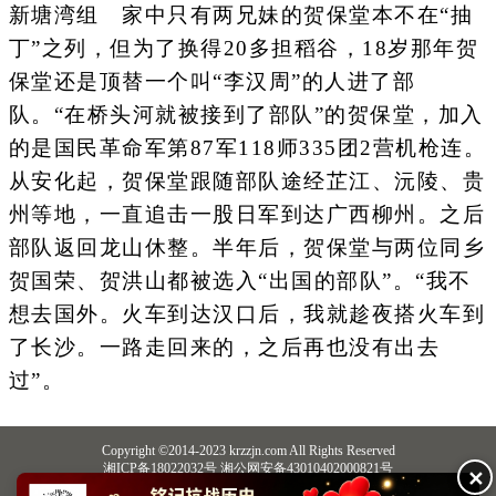
新塘湾组 家中只有两兄妹的贺保堂本不在“抽
丁”之列，但为了换得20多担稻谷，18岁那年贺
保堂还是顶替一个叫“李汉周”的人进了部
队。“在桥头河就被接到了部队”的贺保堂，加入
的是国民革命军第87军118师335团2营机枪连。
从安化起，贺保堂跟随部队途经芷江、沅陵、贵
州等地，一直追击一股日军到达广西柳州。之后
部队返回龙山休整。半年后，贺保堂与两位同乡
贺国荣、贺洪山都被选入“出国的部队”。“我不
想去国外。火车到达汉口后，我就趁夜搭火车到
了长沙。一路走回来的，之后再也没有出去
过”。
Copyright ©2014-2023 krzzjn.com All Rights Reserved
湘ICP备18022032号 湘公网安备43010402000821号
✕
中央网信办违法和不良信息举报中心
长沙市互联网违法和不良信息举报中心