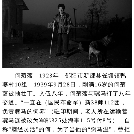
何菊藩 1923年 邵阳市新邵县雀塘镇鸭
婆村10组 1939年9月28日，刚满16岁的何菊
藩被抽壮丁。入伍八年，何菊藩与骡马打了八年
交道。“一直在（国民革命军）新38师112团，
负责骡马的饲养”（驻印期间，老人所在运输营
骡马连被改为军邮325处海事115号付8号）。自
称“脑经灵活”的何，为了当他的“弼马温”，曾拒