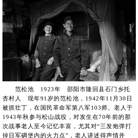
范松池 1923年 邵阳市隆回县石门乡托
杏村人 现年91岁的范松池，1942年11月30日
被抓壮丁，在国民革命军第八军103师。老人于
1943年秋参与松山战役，对发生在70年前的那
次战事老人至今记忆丰富，尤其对“三发炮弹打
掉日军碉堡内的火力点”，老人讲述得声情并