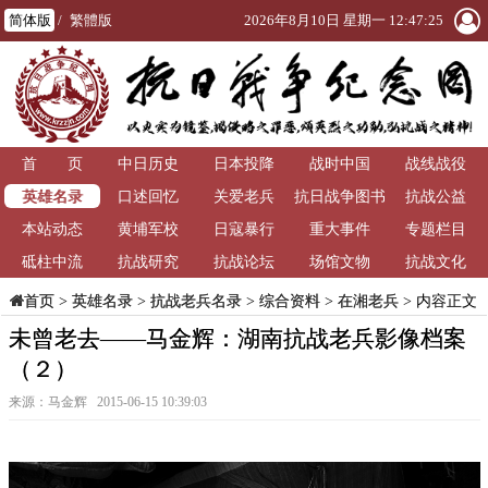
简体版
/
繁體版
2026年8月10日 星期一 12:47:26
首 页
中日历史
日本投降
战时中国
战线战役
英雄名录
口述回忆
关爱老兵
抗日战争图书
抗战公益
本站动态
黄埔军校
日寇暴行
重大事件
馆
专题栏目
砥柱中流
抗战研究
抗战论坛
场馆文物
抗战文化
>
英雄名录
>
抗战老兵名录
>
综合资料
>
在湘老兵
> 内容正文
首页
未曾老去——马金辉：湖南抗战老兵影像档案
（２）
来源：马金辉 2015-06-15 10:39:03