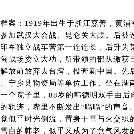
：1919年出生于浙江嘉善，黄浦军
曾参加武汉大会战、昆仑关大战。后被
驻印军独立战车营第一连连长，后升为
缅甸战场娄立大功，所带领的部队缴获
。解放前放弃去台湾，投奔新中国。先
局、宁乡县物资局等单位工作。坐在湖
一个院子里，88岁的韩德明双手由后
的轨迹，嘴里不断发出“嗡嗡”的声音
感觉似乎时光倒流，置身于雪与火交织
发雪白的韩老，似乎又成为了意气风发