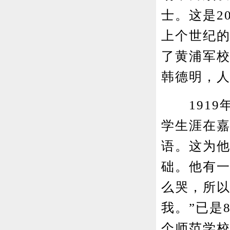
士。这是2
上个世纪的
了黄浦军
韩德明，
1919年
学生涯在
语。这为
础。他有一
么哭，所
我。”已是
个师范学