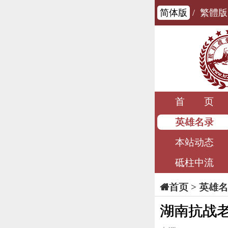
简体版
/
繁體版
首 页
英雄名录
本站动态
砥柱中流
>
英雄名
首页
湖南抗战