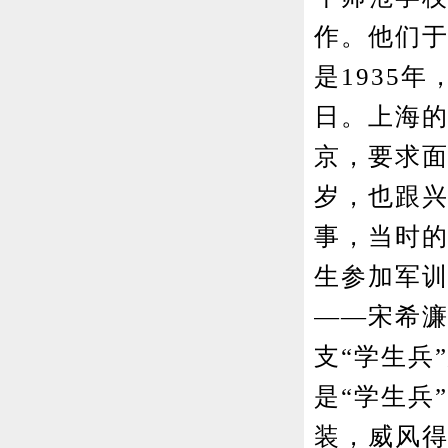
作。他们于
是1935
日。上海
京，要求面
岁，也跟
事，当时
生参加军
——宋希濂
支“学生兵
是“学生兵
装，威风得