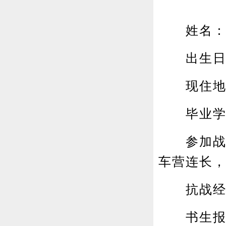
姓名：
出生日期
现住地址
毕业学校
参加战役
车营连长，
抗战经
书生报国