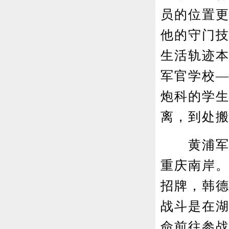
员的位置
他的守门技
生活轨迹
军官学校—
炮科的学
离，到处
黄浦军校
重庆南岸
招牌，韩
战斗是在湖
命前往参