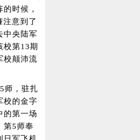
阵的时候，
濂注意到了
去中央陆军
校第13期
军校颠沛流
5师，驻扎
军校的金字
中的第一场
，第5师奉
到日军飞机