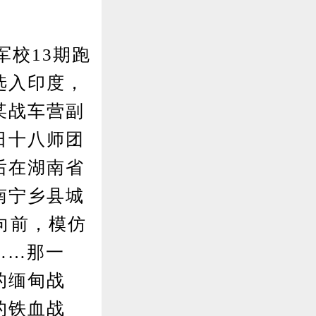
校13期跑
选入印度，
某战车营副
日十八师团
后在湖南省
南宁乡县城
向前，模仿
……那一
的缅甸战
的铁血战