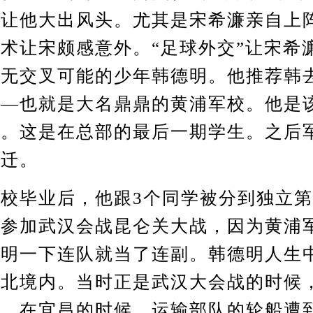
更让他大出风头。尤其是宋希濂亲自上
术让宋颇感意外。“足球外交”让宋希
本无交叉可能的少年韩德明。他推荐韩
—也就是大名鼎鼎的黄浦军校。他是该
生。这是在总部的最后一期学生。之后
搬迁。
毕业后，他跟3个同学被分到独立第
。参加武汉会战昆仑关大战，因为黄浦
德明一下连队就当了连副。韩德明人生
北境内。当时正是武汉大会战的时候
战。在宜昌的时候，运输部队的轮船遭