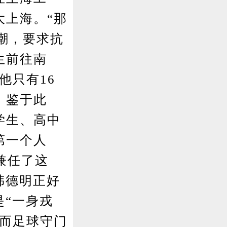
大上海。“那
潮，要求抗
生前往南
他只有16
。鉴于此
学生、高中
第一个人
兼任了这
韩德明正好
是“一身戎
，而足球守门