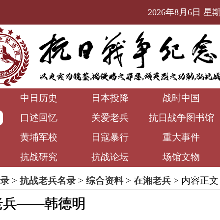
2026年8月6日 星期四
中日历史
日本投降
战时中国
口述回忆
关爱老兵
抗日战争图书馆
黄埔军校
日寇暴行
重大事件
抗战研究
抗战论坛
场馆文物
录
>
抗战老兵名录
>
综合资料
>
在湘老兵
> 内容正文
老兵——韩德明