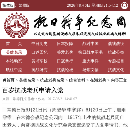
简体版
/
繁體版
2026年8月6日 星期四 21:54:12
首 页
中日历史
日本投降
战时中国
战线战役
英雄名录
口述回忆
关爱老兵
抗日战争图书
抗战公益
本站动态
黄埔军校
日寇暴行
重大事件
馆
专题栏目
砥柱中流
抗战研究
抗战论坛
场馆文物
抗战文化
>
英雄名录
>
抗战老兵名录
>
综合资料
>
在湘老兵
> 内容正文
首页
百岁抗战老兵申请入党
来源：常德日报 作者：佚名 2017-03-21 14:41:07
常德日报6月21日讯（周碧华 李寒露）6月20日上午，细雨
霏霏，在常德会战纪念公园内，1917年出生的抗战老兵周广
田老人，向常德抗战文化研究会党支部递交了入党申请书。他