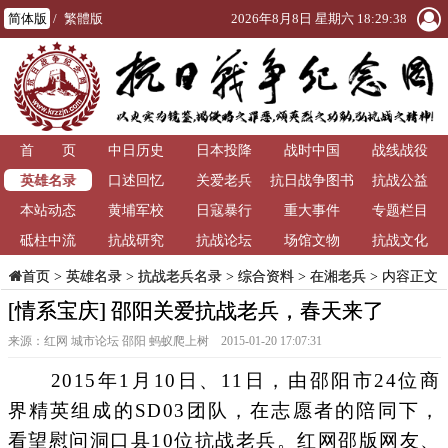
简体版
/
繁體版
2026年8月8日 星期六 18:29:41
首 页
中日历史
日本投降
战时中国
战线战役
英雄名录
口述回忆
关爱老兵
抗日战争图书
抗战公益
本站动态
黄埔军校
日寇暴行
重大事件
馆
专题栏目
砥柱中流
抗战研究
抗战论坛
场馆文物
抗战文化
>
英雄名录
>
抗战老兵名录
>
综合资料
>
在湘老兵
> 内容正文
首页
[情系宝庆] 邵阳关爱抗战老兵，春天来了
来源：红网 城市论坛 邵阳 蚂蚁爬上树 2015-01-20 17:07:31
2015年1月10日、11日，由邵阳市24位商
界精英组成的SD03团队，在志愿者的陪同下，
看望慰问洞口县10位抗战老兵。红网邵版网友、