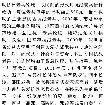
助抗日老兵论坛，以民间的形式对抗战老兵进行
救助，每位老兵每年的捐助额是600元，当时救
助的主要是滇西抗战老兵。2007年，韦君华承
诺的三年服务期满，湖南衡阳的北漂纪录片导演
范玲接手互助抗日老兵论坛，继续汇聚民间捐
助，关爱中国幸存抗战老兵。2009年，深圳著
名公益人李明晖创建关爱抗战老兵网，通过网站
以一对一的形式向社会募集资金，救助贫困抗战
老兵，并逐渐增加了紧急医疗、居住改善、晚年
护理等救助项目。2011年底，广州著名媒体
人、新周刊名誉社长孙冕先生率队探访湖南长
沙、邵阳老兵，被老兵凄苦状况深深震撼，随后
全力参与关爱抗战老兵公益。在孙冕先生的倡导
下，众多一线明星纷纷响应，韩红、陈坤、柯
蓝、何炅、谢娜、高圆圆、邓超等或亲自参与慰