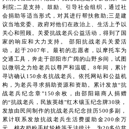
利院;二是支持、鼓励、引导社会组织，通过社
会捐助等适当形式，对其进行帮扶救助;三是建
议当地党委、政府对他们在政治上、生活上予以
关心和照顾。关爱抗战老兵公益活动，得到了国
家的响应和大力支持。 邵阳抗战老兵关爱活
动，起于2007年。最初的志愿者，以摩托车为
交通工具，奔走于邵阳市广阔的山野乡间，试图
以微弱之力给老兵以尊严和温暖。8年间，累计
寻访确认150余名抗战老兵。依托网站和公益机
构，为老兵寻求捐助资源和资助。累计发放“抗
战老兵纪念章”150余枚，由邵阳籍商人捐赠
的“抗战老兵，民族英雄”红木镶玉纪念牌30块，
发放由民间制作的抗战老兵纪念挂历500多副，
累计联系发放抗战老兵生活费援助金200余万
元，棉衣奶粉手杖轮椅等无法统计，为20多位贫