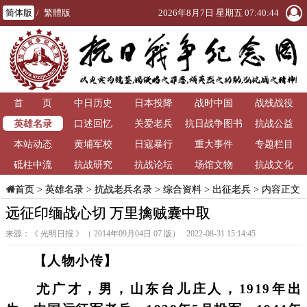
简体版
/
繁體版
2026年8月7日 星期五 07:40:44
首 页
中日历史
日本投降
战时中国
战线战役
英雄名录
口述回忆
关爱老兵
抗日战争图书
抗战公益
本站动态
黄埔军校
日寇暴行
重大事件
馆
专题栏目
砥柱中流
抗战研究
抗战论坛
场馆文物
抗战文化
>
英雄名录
>
抗战老兵名录
>
综合资料
>
出征老兵
> 内容正文
首页
远征印缅战心切 万里擒贼囊中取
来源：《 光明日报 》（ 2014年09月04日 07 版） 2022-08-31 15:14:45
【人物小传】
尤广才，男，山东台儿庄人，1919年出