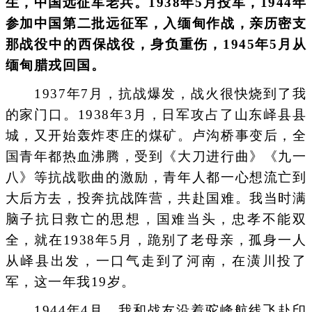
生，中国远征军老兵。1938年5月投军，1944年
参加中国第二批远征军，入缅甸作战，亲历密支
那战役中的西保战役，身负重伤，1945年5月从
缅甸腊戎回国。
1937年7月，抗战爆发，战火很快烧到了我
的家门口。1938年3月，日军攻占了山东峄县县
城，又开始轰炸枣庄的煤矿。卢沟桥事变后，全
国青年都热血沸腾，受到《大刀进行曲》《九一
八》等抗战歌曲的激励，青年人都一心想流亡到
大后方去，投奔抗战阵营，共赴国难。我当时满
脑子抗日救亡的思想，国难当头，忠孝不能双
全，就在1938年5月，跪别了老母亲，孤身一人
从峄县出发，一口气走到了河南，在潢川投了
军，这一年我19岁。
1944年4月，我和战友沿着驼峰航线飞赴印