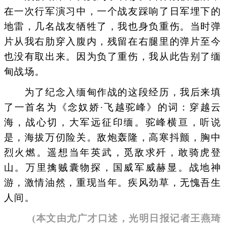
在一次行军演习中，一个战友踩响了日军埋下的
地雷，几名战友牺牲了，我也身负重伤。当时弹
片从我右肋穿入腹内，残留在右腿里的弹片至今
也没有取出来。因为负了重伤，我从此告别了缅
甸战场。
为了纪念入缅甸作战的这段经历，我后来填
了一首名为《念奴娇·飞越驼峰》的词：穿越云
海，战心切，大军远征印缅。驼峰横亘，听说
是，海拔万仞险关。敌炮轰隆，高寒抖颤，胸中
烈火燃。遥想当年英武，觅敌求歼，敢骑虎登
山。万里擒贼囊物探，国威军威赫显。战地神
游，激情油然，重现当年。疾风劲草，无愧吾生
人间。
(本文由尤广才口述，光明日报记者王燕琦