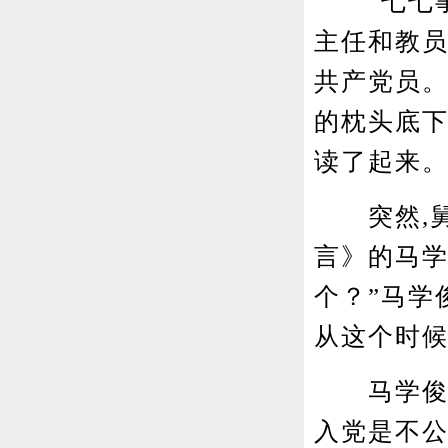
“七七事
主任和教
共产党员
的枕头底
读了起来
突然,舅
言》的马学
个？”马学
从这个时
马学俊至今
入党是不