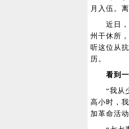
月入伍。
近日，记
州干休所
听这位从
历。
看到
“我从少
高小时，我
加革命活