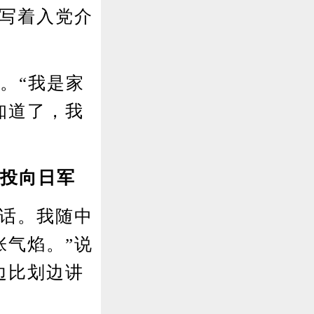
将写着入党介
。“我是家
知道了，我
弹投向日军
话。我随中
张气焰。”说
边比划边讲