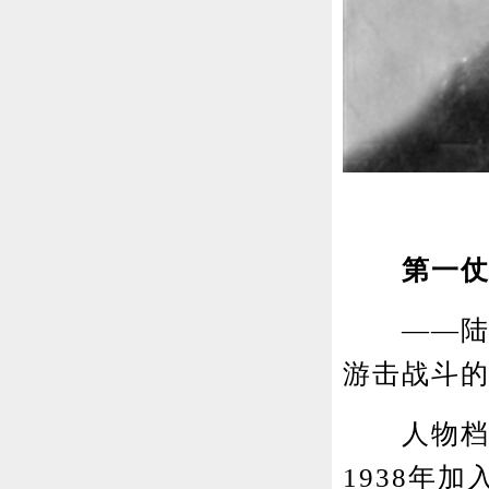
第一
——陆军
游击战斗
人物档案：
1938年