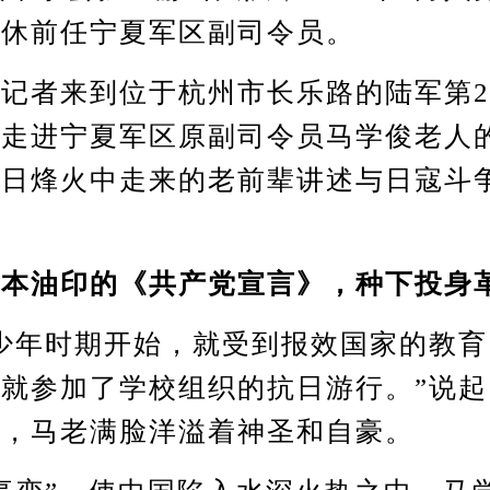
离休前任宁夏军区副司令员。
者来到位于杭州市长乐路的陆军第2
，走进宁夏军区原副司令员马学俊老人
抗日烽火中走来的老前辈讲述与日寇斗
一本油印的《共产党宣言》，种下投身
年时期开始，就受到报效国家的教育。
就参加了学校组织的抗日游行。”说
动，马老满脸洋溢着神圣和自豪。