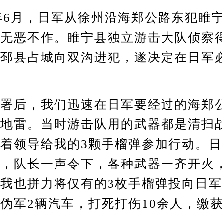
6月，日军从徐州沿海郑公路东犯睢
、无恶不作。睢宁县独立游击大队侦察
从邳县占城向双沟进犯，遂决定在日军
。
后，我们迅速在日军要经过的海郑
设地雷。当时游击队用的武器都是清扫
着领导给我的3颗手榴弹参加行动。
雷，队长一声令下，各种武器一齐开火
我也拼力将仅有的3枚手榴弹投向日
伪军2辆汽车，打死打伤10余人，缴获