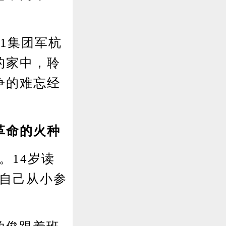
1集团军杭
的家中，聆
争的难忘经
革命的火种
14岁读
起自己从小参