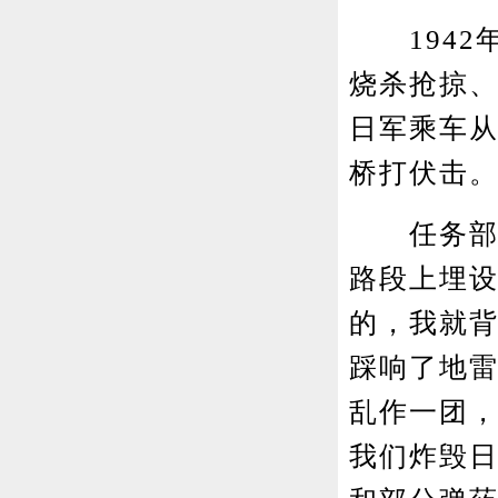
1942年
烧杀抢掠
日军乘车
桥打伏击
任务部署
路段上埋
的，我就背
踩响了地
乱作一团，
我们炸毁日