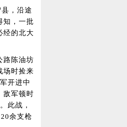
宁县，沿途
得知，一批
必经的北大
公路陈油坊
战场时捡来
日军开进中
，敌军顿时
军。此战，
20余支枪