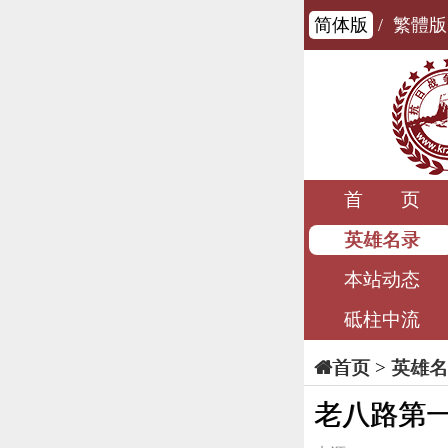
简体版
/
繁體版
首 页
英雄名录
本站动态
砥柱中流
>
英雄名
首页
老八路第