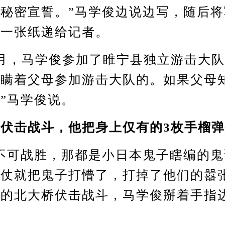
秘密宣誓。”马学俊边说边写，随后
的一张纸递给记者。
，马学俊参加了睢宁县独立游击大队
是瞒着父母参加游击大队的。如果父母
”马学俊说。
伏击战斗，他把身上仅有的3枚手榴
可战胜，那都是小日本鬼子瞎编的鬼
仗就把鬼子打懵了，打掉了他们的嚣
加的北大桥伏击战斗，马学俊掰着手指