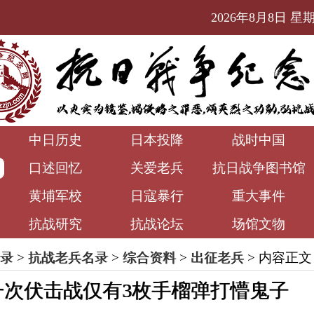
2026年8月8日 星期六
中日历史
日本投降
战时中国
口述回忆
关爱老兵
抗日战争图书馆
黄埔军校
日寇暴行
重大事件
抗战研究
抗战论坛
场馆文物
录
>
抗战老兵名录
>
综合资料
>
出征老兵
> 内容正文
一次伏击战仅有3枚手榴弹打懵鬼子