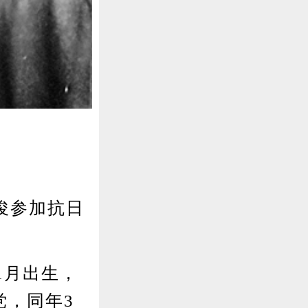
俊参加抗日
1月出生，
党，同年3