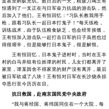
皮甚至蚂蚁充饥。数日后的一天，精疲力竭王有
恒遇到了一支正在与日军奋力抗战的游击队，然
后加入了他们。王有恒回忆：“习队长教我用手
枪，跟着习队长一起日本打鬼子！”每天练枪，
训练战术，由于队伍粮食缺乏，也会经常挨饿，
王有恒加入游击队一起打击日军的日子虽然也过
得很艰辛，但是能够打日本鬼子，很是解恨。
王有恒回忆，日本鬼子进村时，当时在五丰
村的白马井组有位姓谭的村民，儿女们都离开了
家里，谭某因舍不得家里的财产没有离开，最后
被日军砍成了八块！王有恒对日军在长沙烧杀掠
夺恶行至今历历在目。
抗日救国，赴南京国民党中央政府
“我与蒋经国、蒋纬国同住在一个大院，每