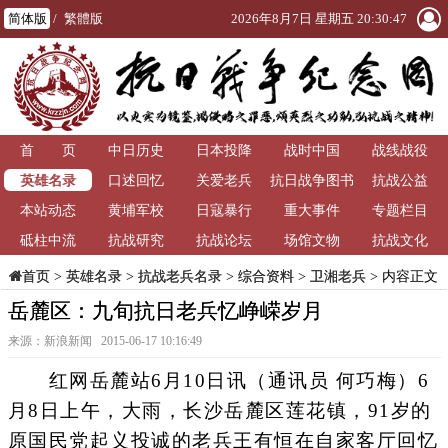
简体版
/
繁體版
2026年8月7日 星期五 20:30:47
首 页
中日历史
日本投降
战时中国
战线战役
英雄名录
口述回忆
关爱老兵
抗日战争图书
抗战公益
本站动态
黄埔军校
日寇暴行
重大事件
馆
专题栏目
砥柱中流
抗战研究
抗战论坛
场馆文物
抗战文化
>
英雄名录
>
抗战老兵名录
>
综合资料
>
卫湘老兵
> 内容正文
首页
岳麓区：九旬抗日老兵忆峥嵘岁月
来源：新浪新闻 2015-06-17 10:16:49
红网岳麓站6月10日讯（通讯员 何巧梅）6
月8日上午，大雨，长沙岳麓区莲花镇，91岁的
原国民党起义投诚的老兵王有恒在自家客厅回忆