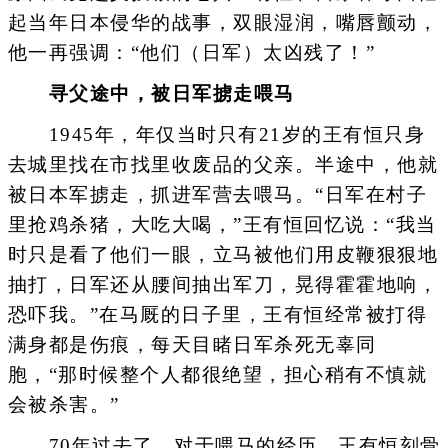
起当年日本侵华的战事，双眼湿润，嘴唇颤动，
他一再强调：“他们（日军）太凶残了！”
寻父途中，被日军掳走喂马
1945年，年仅当时只有21岁的王有恒只身
去城里找在市找里收废品的父亲。半途中，他就
被日本军掳走，抓进军营去喂马。“日军在村子
里抢鸡杀猪，大吃大喝，”王有恒回忆说：“我当
时只是看了他们一眼，立马被他们用皮鞭狠狠地
抽打，日军还从腰间抽出军刀，晃得霍霍地响，
恐吓我。”在马厩的日子里，王有恒经常被打得
满身都是伤痕，每天目睹日军杀死无辜同
胞，“那时候整个人都很绝望，担心稍有不慎就
会被杀害。”
70年过去了，对于喂马的经历，王有恒刻骨