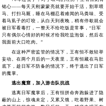
铭心——每天天刚蒙蒙亮就要开始干活，割草喂
马、打扫马厩，睡在马棚忍着难闻的马粪味、受
着马虱子的叮咬，从白天到夜晚，稍有停歇就会
被日军看毒打，一整天不给吃饭是常事，“日军
只有偶尔心情好的时候才给我吃盐泡饭，然后在
我面前大口吃肉。”
在这种严密监管的情况下，王有恒不敢轻举
妄动。在两个月后的一天夜里，王有恒藏在马肚
底下，趁日军不防备的情况下，终于逃出了日军
的魔掌。
逃出魔窟，加入游击队抗战
逃离日军魔掌后，王有恒拼命奔跑躲进了隐
蔽的山上，惊魂未定，又累又饿，吃着野果、树