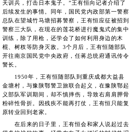
天训兵，打击日本鬼子。”王有恒向记者介绍了
后续发生的事情。同年，国民党内政部第一警察
总队在望城竹马塘招募警察，王有恒应征被招到
警察三大队，在现在的莲花桥进行魔鬼式的集中
训练，除了用枪，还学会了如何利用身边的木
棍、树杈等防身灭敌。3个月后，王有恒随部队
开往南京国民党中央政府，任蒋总统府通讯传令
警长。
1950年，王有恒随部队到重庆成都大益县
金塘村，与豫陕鄂警卫旅联合起义，在豫陕鄂起
义部队军训期间，却不慎摔伤，导致右肩肩胛骨
粉碎性骨折。因残疾不能再打仗，王有恒只能复
原转业回到老家。
在后来的日子里，王有恒会和家人说起过去