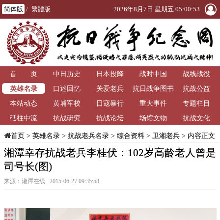
简体版
/
繁體版
2026年8月7日 星期五 05:00:53
首 页
中日历史
日本投降
战时中国
战线战役
英雄名录
口述回忆
关爱老兵
抗日战争图书
抗战公益
本站动态
黄埔军校
日寇暴行
重大事件
馆
专题栏目
砥柱中流
抗战研究
抗战论坛
场馆文物
抗战文化
>
英雄名录
>
抗战老兵名录
>
综合资料
>
卫湘老兵
> 内容正文
首页
湘潭幸存抗战老兵李桂伏：102岁高龄老人曾是
司号长(图)
来源：湘潭在线 2015-06-27 09:35:58