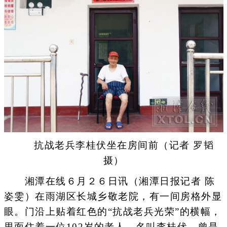
抗战老兵李桂伏坐在房间前（记者 罗韬
摄）
湘潭在线６月２６日讯（湘潭日报记者 陈
姿雯）在雨湖区长城乡敬老院，有一间房格外显
眼。门沿上贴着红色的“抗战老兵光荣”的横幅，
里面住着一位102岁的老人，名叫李桂伏，曾是