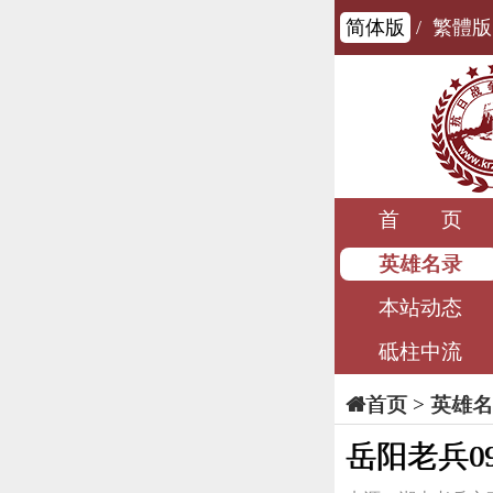
简体版
/
繁體版
首 页
英雄名录
本站动态
砥柱中流
>
英雄名
首页
岳阳老兵0