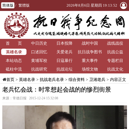
简体版
/
繁體版
2026年8月6日 星期四 19:13:52
首 页
中日历史
日本投降
战时中国
战线战役
英雄名录
口述回忆
关爱老兵
抗日战争图书
抗战公益
本站动态
黄埔军校
日寇暴行
重大事件
馆
专题栏目
砥柱中流
抗战研究
抗战论坛
场馆文物
抗战文化
>
英雄名录
>
抗战老兵名录
>
综合资料
>
卫湘老兵
> 内容正文
首页
老兵忆会战：时常想起会战的的惨烈街景
来源：常德日报 2015-12-24 15:32:08