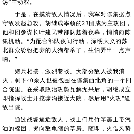
荡”主动权。
于是，在摸清敌人情况后，我军对陈集据点
守敌发起总攻。胡继成率领的23团成为主攻团，
他和团参谋长叶建民带部队趁着夜幕，悄悄向陈
集机动。“为配合部队夜间行动，深明大义的苏
北群众纷纷把养的大狗都杀了，生怕弄出一点声
响。”
短兵相接，激烈巷战。大部分敌人被我消
灭，剩下40余人也被包围在陈集西北角的一个四
合院里。在采取政治攻势瓦解无果后，胡继成立
即指挥战士开挖壕沟接近大院，然后用“火攻”逼
敌出院。
通过战壕逼近敌人，战士们用竹竿裹上带汽
油的棉团，掷向敌龟缩的草房。随即，火借风势