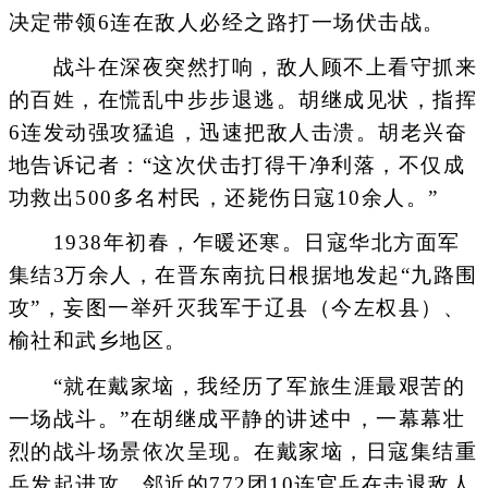
决定带领6连在敌人必经之路打一场伏击战。
战斗在深夜突然打响，敌人顾不上看守抓来
的百姓，在慌乱中步步退逃。胡继成见状，指挥
6连发动强攻猛追，迅速把敌人击溃。胡老兴奋
地告诉记者：“这次伏击打得干净利落，不仅成
功救出500多名村民，还毙伤日寇10余人。”
1938年初春，乍暖还寒。日寇华北方面军
集结3万余人，在晋东南抗日根据地发起“九路围
攻”，妄图一举歼灭我军于辽县（今左权县）、
榆社和武乡地区。
“就在戴家垴，我经历了军旅生涯最艰苦的
一场战斗。”在胡继成平静的讲述中，一幕幕壮
烈的战斗场景依次呈现。在戴家垴，日寇集结重
兵发起进攻，邻近的772团10连官兵在击退敌人