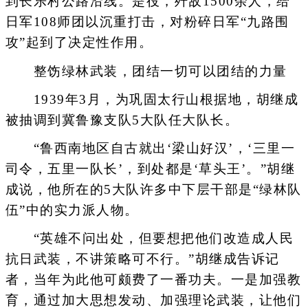
到长乐村公路沿线。是役，歼敌1500余人，给
日军108师团以沉重打击，对粉碎日军“九路围
攻”起到了决定性作用。
整饬绿林武装，团结一切可以团结的力量
1939年3月，为巩固太行山根据地，胡继成
被抽调到冀鲁豫支队5大队任大队长。
“鲁西南地区自古就出‘梁山好汉’，‘三里一
司令，五里一队长’，到处都是‘草头王’。”胡继
成说，他所在的5大队许多中下层干部是“绿林队
伍”中的实力派人物。
“英雄不问出处，但要想把他们改造成人民
抗日武装，不讲策略可不行。”胡继成告诉记
者，当年为此他可颇费了一番功夫。一是加强教
育，通过加大思想发动、加强理论武装，让他们