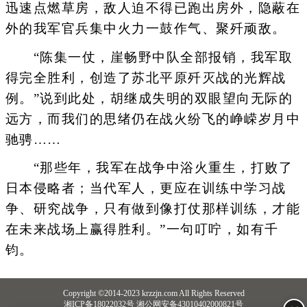
迅速点燃草房，敌人迫不得已跑出房外，隐蔽在
外的我军官兵集中火力一鼓作气、聚歼顽敌。
“陈集一仗，崖畅野中队全部报销，我军取
得完全胜利，创造了苏北平原歼灭战的光辉战
例。”说到此处，胡继成失明的双眼望向无际的
远方，而我们的思绪仍在战火纷飞的峥嵘岁月中
驰骋……
“那些年，我军在战争中浴火重生，打败了
日本侵略者；当代军人，更应在训练中学习战
争、研究战争，只有做到像打仗那样训练，才能
在未来战场上赢得胜利。”一句叮咛，如有千
钧。
Copyright ©2014-2023 krzzjn.com All Rights Reserved
湘ICP备18022032号 湘公网安备43010402000821号