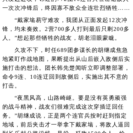
一次次冲锋后，终因寡不敌众全连壮烈牺牲……
“戴家垴易守难攻，我团从正面发起12次冲
锋，均未奏效。2营700多人打到最后只剩200多
人。”想起那些牺牲的战友，胡老泪眼蒙眬。
久攻不下，时任689团参谋长的胡继成焦急
地紧盯作战地图，果断提出从山后嵌入敌侧后实
施打击的想法。团长韩先楚闻听立即调整部署，
命令9连、10连迂回到敌侧后，实施出其不意的
打击。
“夜黑风高，山路崎岖。要是没有英勇顽强
的战斗精神，战友们很难完成这次穿插迂回任
务。”胡继成说，正是两个连官兵按时赶到指定
地域，前后夹击才一举拿下戴家垴，将敌人逼回