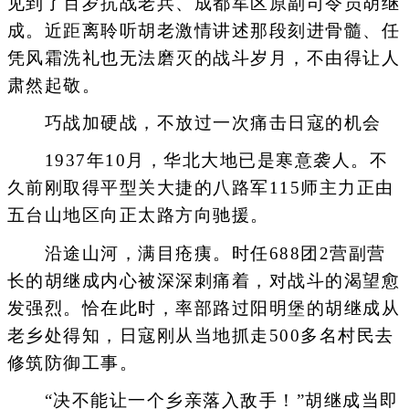
见到了百岁抗战老兵、成都军区原副司令员胡继
成。近距离聆听胡老激情讲述那段刻进骨髓、任
凭风霜洗礼也无法磨灭的战斗岁月，不由得让人
肃然起敬。
巧战加硬战，不放过一次痛击日寇的机会
1937年10月，华北大地已是寒意袭人。不
久前刚取得平型关大捷的八路军115师主力正由
五台山地区向正太路方向驰援。
沿途山河，满目疮痍。时任688团2营副营
长的胡继成内心被深深刺痛着，对战斗的渴望愈
发强烈。恰在此时，率部路过阳明堡的胡继成从
老乡处得知，日寇刚从当地抓走500多名村民去
修筑防御工事。
“决不能让一个乡亲落入敌手！”胡继成当即