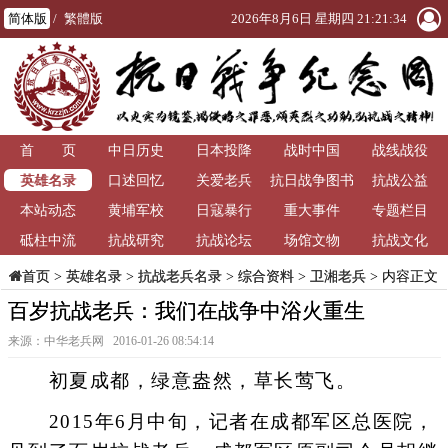
简体版
/
繁體版
2026年8月6日 星期四 21:21:35
首 页
中日历史
日本投降
战时中国
战线战役
英雄名录
口述回忆
关爱老兵
抗日战争图书
抗战公益
本站动态
黄埔军校
日寇暴行
重大事件
馆
专题栏目
砥柱中流
抗战研究
抗战论坛
场馆文物
抗战文化
>
英雄名录
>
抗战老兵名录
>
综合资料
>
卫湘老兵
> 内容正文
首页
百岁抗战老兵：我们在战争中浴火重生
来源：中华老兵网 2016-01-26 08:54:14
初夏成都，绿意盎然，草长莺飞。
2015年6月中旬，记者在成都军区总医院，