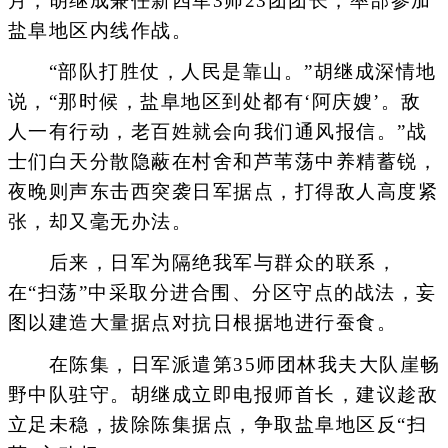
月，胡继成兼任新四军3师23团团长，率部参加
盐阜地区内线作战。
“部队打胜仗，人民是靠山。”胡继成深情地
说，“那时候，盐阜地区到处都有‘阿庆嫂’。敌
人一有行动，老百姓就会向我们通风报信。”战
士们白天分散隐蔽在村舍和芦苇荡中养精蓄锐，
夜晚则声东击西突袭日军据点，打得敌人高度紧
张，却又毫无办法。
后来，日军为隔绝我军与群众的联系，
在“扫荡”中采取分进合围、分区守点的战法，妄
图以建造大量据点对抗日根据地进行蚕食。
在陈集，日军派遣第35师团林我夫大队崖畅
野中队驻守。胡继成立即电报师首长，建议趁敌
立足未稳，拔除陈集据点，争取盐阜地区反“扫