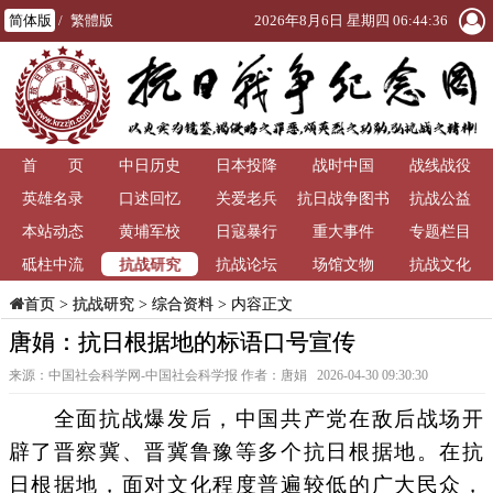
简体版
/
繁體版
2026年8月6日 星期四 06:44:36
首 页
中日历史
日本投降
战时中国
战线战役
英雄名录
口述回忆
关爱老兵
抗日战争图书
抗战公益
本站动态
黄埔军校
日寇暴行
重大事件
馆
专题栏目
抗战研究
砥柱中流
抗战论坛
场馆文物
抗战文化
>
抗战研究
>
综合资料
> 内容正文
首页
唐娟：抗日根据地的标语口号宣传
来源：中国社会科学网-中国社会科学报 作者：唐娟 2026-04-30 09:30:30
全面抗战爆发后，中国共产党在敌后战场开
辟了晋察冀、晋冀鲁豫等多个抗日根据地。在抗
日根据地，面对文化程度普遍较低的广大民众，