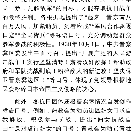
民一致，瓦解敌军”的目标，才能夺取抗日战争
的最终胜利。各根据地提出了“起来，晋东南八
百万人民，加紧动员、沉着应战”“军民合作驱逐
日寇”“全民皆兵”等标语口号，充分调动起群众
参军参战的积极性。1938年10月1日，中共晋察
冀区委发出书面号召，提出“开展广泛的人民游
击战争！实行坚壁清野！肃清汉奸敌探！帮助政
府和军队抗战到底！粉碎敌人的新进攻！坚决保
卫晋察冀边区！”等口号，体现了党领导根据地
民众粉碎日本帝国主义侵略的决心。
此外，各抗日团体还根据实际情况自发创作
标语口号。例如，妇救会为动员边区妇女寻求自
我解放、积极参与抗战，提出“妇女抗战自
由”“反对虐待妇女”的口号；青救会为动员青壮