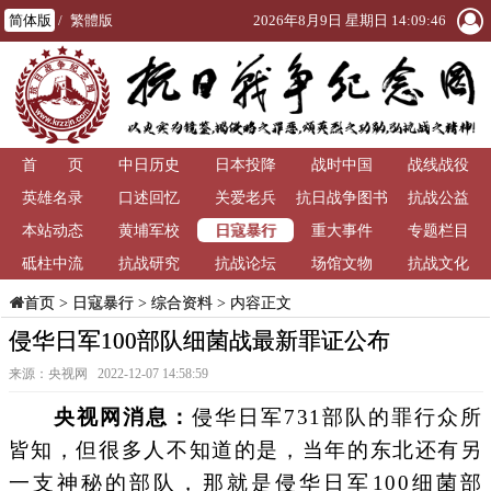
简体版
/
繁體版
2026年8月9日 星期日 14:09:47
首 页
中日历史
日本投降
战时中国
战线战役
英雄名录
口述回忆
关爱老兵
抗日战争图书
抗战公益
日寇暴行
本站动态
黄埔军校
重大事件
馆
专题栏目
砥柱中流
抗战研究
抗战论坛
场馆文物
抗战文化
>
日寇暴行
>
综合资料
> 内容正文
首页
侵华日军100部队细菌战最新罪证公布
来源：央视网 2022-12-07 14:58:59
央视网消息：
侵华日军731部队的罪行众所
皆知，但很多人不知道的是，当年的东北还有另
一支神秘的部队，那就是侵华日军100细菌部